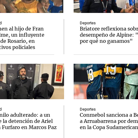
d
Deportes
en al hijo de Fran
Briatore reflexiona sobr
lme, un influyente
desempeño de Alpine: 
de Rosario, en
por qué no ganamos"
Notas
Notas
No
ivos policiales
e en Cadena 3
El huracán de Arequito
Cadena 3 en
d
Deportes
nilo adulterado: a un
Conmebol sanciona a B
 la detención de Ariel
a Arruabarrena por dem
a Furfaro en Marcos Paz
en la Copa Sudamerica