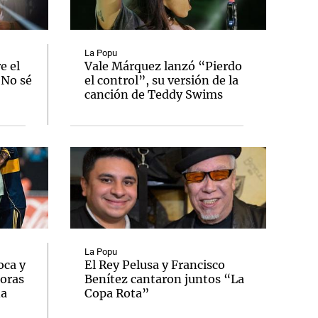
La Popu
e el
Vale Márquez lanzó “Pierdo
"No sé
el control”, su versión de la
Notas
canción de Teddy Swims
tas
Notas
Venezuela de
 Groenlandia
Comprometidos
Madur
La Popu
oca y
El Rey Pelusa y Francisco
oras
Benítez cantaron juntos “La
na
Copa Rota”