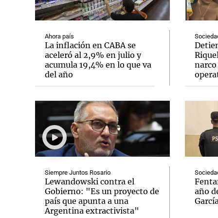
Ahora país
Socieda
La inflación en CABA se
Detien
aceleró al 2,9% en julio y
Rique
acumula 19,4% en lo que va
narco 
Notas
Notas
del año
operat
Editorial
Mundial 2026
La Sol
Siempre Juntos Rosario
Socieda
Lewandowski contra el
Fenta
Gobierno: "Es un proyecto de
año de
país que apunta a una
Garcí
Argentina extractivista"