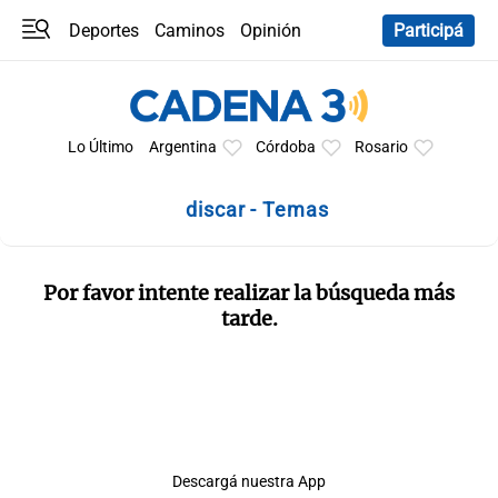
Deportes
Caminos
Opinión
Participá
Programas
Últimas coberturas
Últimas 24 h
En YouTube
Clima
Horóscopo
Lo Último
Argentina
Córdoba
Rosario
discar - Temas
Por favor intente realizar la búsqueda más
tarde.
Descargá nuestra App