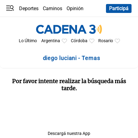
Deportes
Caminos
Opinión
Participá
Programas
Últimas coberturas
Últimas 24 h
En YouTube
Clima
Horóscopo
Lo Último
Argentina
Córdoba
Rosario
diego luciani - Temas
Por favor intente realizar la búsqueda más
tarde.
Descargá nuestra App