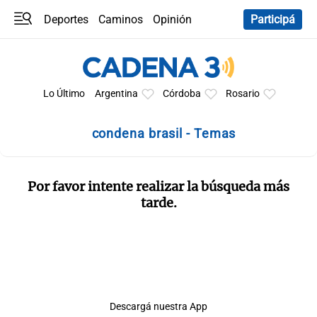
Deportes
Caminos
Opinión
Participá
Programas
Últimas coberturas
Últimas 24 h
En YouTube
Clima
Horóscopo
Lo Último
Argentina
Córdoba
Rosario
condena brasil - Temas
Por favor intente realizar la búsqueda más
tarde.
Descargá nuestra App