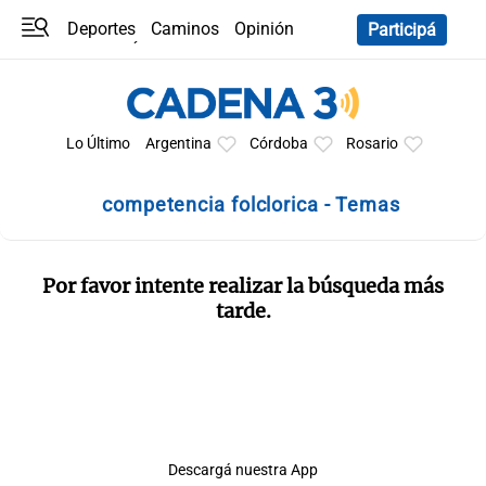
Deportes
Caminos
Opinión
Participá
Programas
Últimas coberturas
Últimas 24 h
En YouTube
Clima
Horóscopo
Lo Último
Argentina
Córdoba
Rosario
competencia folclorica - Temas
Por favor intente realizar la búsqueda más
tarde.
Descargá nuestra App