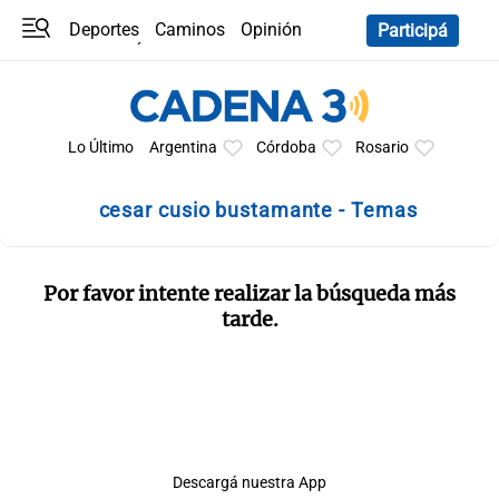
Deportes
Caminos
Opinión
Participá
Programas
Últimas coberturas
Últimas 24 h
En YouTube
Clima
Horóscopo
Lo Último
Argentina
Córdoba
Rosario
cesar cusio bustamante - Temas
Por favor intente realizar la búsqueda más
tarde.
Descargá nuestra App