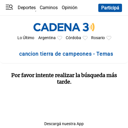
Deportes
Caminos
Opinión
Participá
Programas
Últimas coberturas
Últimas 24 h
En YouTube
Clima
Horóscopo
Lo Último
Argentina
Córdoba
Rosario
cancion tierra de campeones - Temas
Por favor intente realizar la búsqueda más
tarde.
Descargá nuestra App