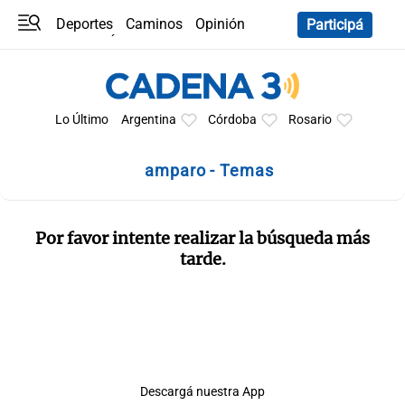
Deportes
Caminos
Opinión
Participá
Programas
Últimas coberturas
Últimas 24 h
En YouTube
Clima
Horóscopo
Lo Último
Argentina
Córdoba
Rosario
amparo - Temas
Por favor intente realizar la búsqueda más
tarde.
Descargá nuestra App