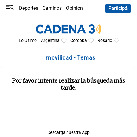
Deportes
Caminos
Opinión
Participá
Programas
Últimas coberturas
Últimas 24 h
En YouTube
Clima
Horóscopo
Lo Último
Argentina
Córdoba
Rosario
movilidad - Temas
Por favor intente realizar la búsqueda más
tarde.
Descargá nuestra App