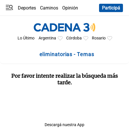
Deportes
Caminos
Opinión
Participá
Programas
Últimas coberturas
Últimas 24 h
En YouTube
Clima
Horóscopo
Lo Último
Argentina
Córdoba
Rosario
eliminatorias - Temas
Por favor intente realizar la búsqueda más
tarde.
Descargá nuestra App