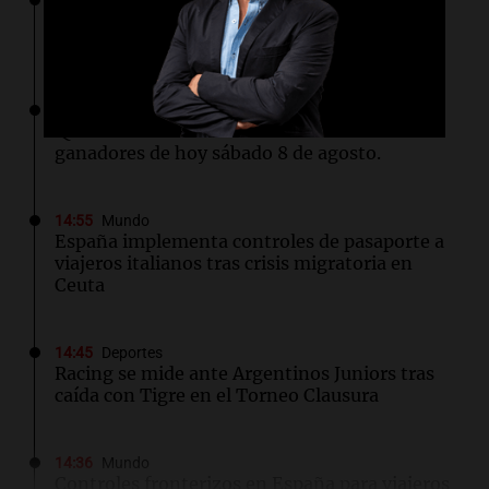
15:00
Sociedad
Barcelona y Real Madrid despidieron en sus
redes sociales a Jorge Messi
15:00
Sociedad
Quiniela matutina: conocé los números
ganadores de hoy sábado 8 de agosto.
14:55
Mundo
España implementa controles de pasaporte a
viajeros italianos tras crisis migratoria en
Ceuta
14:45
Deportes
Racing se mide ante Argentinos Juniors tras
caída con Tigre en el Torneo Clausura
14:36
Mundo
Controles fronterizos en España para viajeros