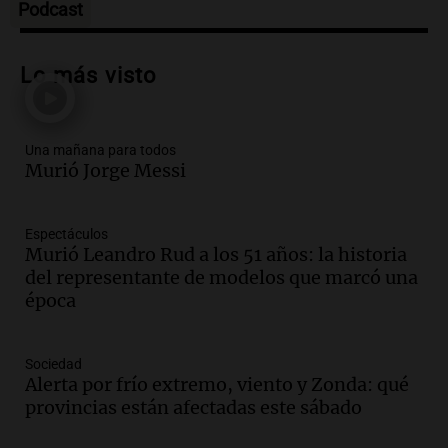
Episodios
Podcast
Audio.
Messi llegará esta noche a
Rosario para acompañar a su familia
Lo más visto
tras la muerte de su papá
Una mañana para todos
Episodios
Una mañana para todos
Audio.
Ley de Propiedad Privada: el revés
Murió Jorge Messi
en el Congreso expuso una debilidad
comunicacional del Gobierno
Una mañana para todos
Espectáculos
Episodios
Murió Leandro Rud a los 51 años: la historia
Audio.
Casabindo se prepara para una
del representante de modelos que marcó una
celebración única: 30.000 turistas y el
época
tradicional Toreo de la Vincha
Una mañana para todos
Sociedad
Episodios
Alerta por frío extremo, viento y Zonda: qué
Audio.
Borges, abogada de Pourrain:
provincias están afectadas este sábado
"Tres hombres se lo llevaron para
hacerle preguntas y nunca regresó"