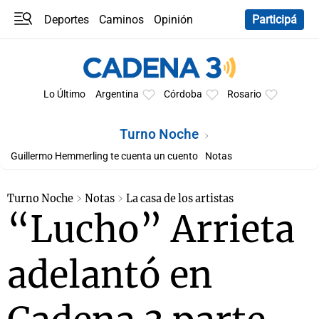
Deportes
Caminos
Opinión
Participá
Programas
Últimas coberturas
Últimas 24 h
En YouTube
Clima
Horóscopo
Lo Último
Argentina
Córdoba
Rosario
Turno Noche
Guillermo Hemmerling te cuenta un cuento
Notas
Turno Noche
Notas
La casa de los artistas
“Lucho” Arrieta
adelantó en