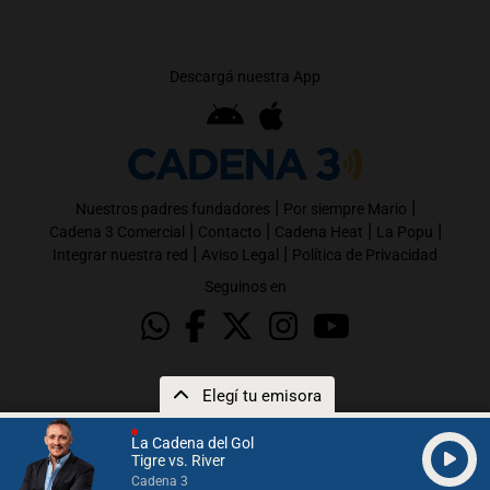
Descargá nuestra App
|
|
Nuestros padres fundadores
Por siempre Mario
|
|
|
|
Cadena 3 Comercial
Contacto
Cadena Heat
La Popu
|
|
Integrar nuestra red
Aviso Legal
Política de Privacidad
Seguinos en
Elegí tu emisora
La Cadena del Gol
Tigre vs. River
Cadena 3