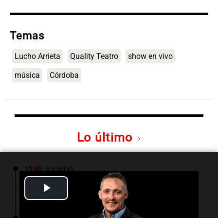
Temas
Lucho Arrieta
Quality Teatro
show en vivo
música
Córdoba
Lo último
15:48
Sociedad
Bomberos controlaron un incendio en barrio
Play
Renacimiento
Video