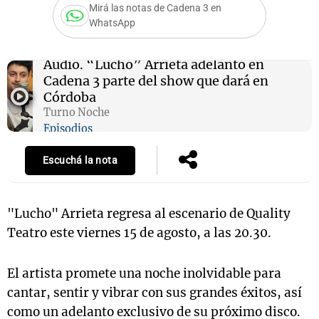
Mirá las notas de Cadena 3 en
WhatsApp
Notas
Audio.
“Lucho” Arrieta adelantó en
s
Notas
Cadena 3 parte del show que dará en
La Sole en
Córdoba
ial
Mundial 2026
Cadena 3
Turno Noche
Episodios
Escuchá la nota
"Lucho" Arrieta regresa al escenario de Quality
Teatro este viernes 15 de agosto, a las 20.30.
El artista promete una noche inolvidable para
cantar, sentir y vibrar con sus grandes éxitos, así
como un adelanto exclusivo de su próximo disco.