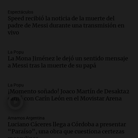
Jorge Messi en una entrevista con Rony
Vargas en 2007
Espectáculos
Una mañana para todos
Speed recibió la noticia de la muerte del
Episodios
padre de Messi durante una transmisión en
Audio.
El abuelo de Agostina Vega, tras
vivo
las nuevas detenciones: "En esa casa
todos tenían algo que ver"
Una mañana para todos
La Popu
La Mona Jiménez le dejó un sentido mensaje
Episodios
a Messi tras la muerte de su papá
Audio.
Una nutricionista derribó el mito
del desayuno ideal: qué alimentos
conviene priorizar
La Popu
Una mañana para todos
¡Momento soñado! Joaco Martín de Desakta2
Episodios
cantó con Carín León en el Movistar Arena
Audio.
Murió Jorge Messi
Amamos Argentina
Una mañana para todos
Luciano Cáceres llega a Córdoba a presentar
Episodios
“Paraíso”, una obra que cuestiona certezas