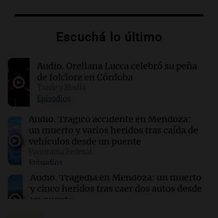
italianos tras sanciones de Italia
Escuchá lo último
14:23
Una mañana para todos
Voluntarios limpiaron 9.000 metros del río
Suquía y retiraron hasta 800 kilos de basura
Audio.
Orellana Lucca celebró su peña
por jornada
de folclore en Córdoba
Tarde y Media
14:22
Una mañana para todos
Episodios
Matías Pourrain sigue detenido: "Tres
hombres se lo llevaron para hacerle preguntas
Audio.
Trágico accidente en Mendoza:
y nunca regresó"
un muerto y varios heridos tras caída de
vehículos desde un puente
Panorama Federal
14:21
Deportes Rosario
Episodios
El recuerdo de Ignacio Boero al padre de
Lionel Messi: “Hasta siempre, Jorge”
Audio.
Tragedia en Mendoza: un muerto
y cinco heridos tras caer dos autos desde
un puente
Una mañana para todos