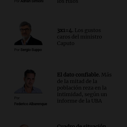
los rulos
Por
Adrián Simioni
Episodios
Audio.
Del fitness a la longevidad: por
qué crece el consumo de alimentos con
proteínas
3x1=4.
Los gustos
Una mañana para todos
caros del ministro
Episodios
Caputo
Audio.
Investigan un asalto millonario a
Por
Sergio Suppo
la cooperativa Talamochita en Villa
María
Panorama Federal
Episodios
El dato confiable.
Más
de la mitad de la
población reza en la
intimidad, según un
Por
informe de la UBA
Federico Albarenque
Cuadro de situación.