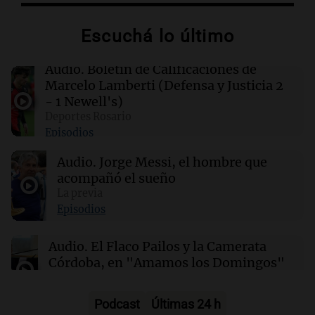
Escuchá lo último
00:11
Clima
Clima en Rosario: cómo estará el tiempo este
lunes 10 de agosto
Audio.
Boletín de Calificaciones de
Marcelo Lamberti (Defensa y Justicia 2
- 1 Newell's)
00:06
Clima
Deportes Rosario
Clima en CABA: cómo estará el tiempo este
Episodios
lunes 10 de agosto
Audio.
Jorge Messi, el hombre que
acompañó el sueño
00:02
Mundo
Hezly Rivera, campeona olímpica, conquista
La previa
su segundo título consecutivo en gimnasia de
Episodios
EE. UU.
Audio.
El Flaco Pailos y la Camerata
Córdoba, en "Amamos los Domingos"
Amamos los Domingos
Episodios
Podcast
Últimas 24 h