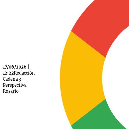
Notas
s
Notas
La Sole en
ial
Mundial 2026
Cadena 3
17/06/2026 |
12:22
Redacción
Cadena 3
Perspectiva
Rosario