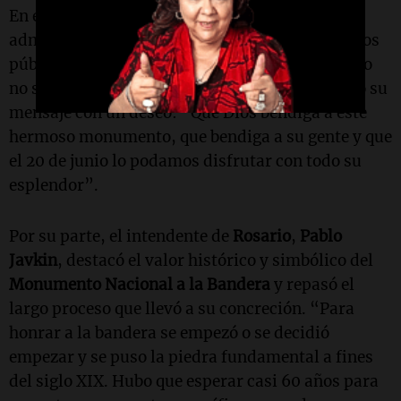
En esa línea, planteó una reflexión sobre la
administración del Estado: “Cuando los recursos
públicos se administran con austeridad, cuando
no se roba, la plata alcanza”. Finalmente, cerró su
mensaje con un deseo: “Que Dios bendiga a este
hermoso monumento, que bendiga a su gente y que
el 20 de junio lo podamos disfrutar con todo su
esplendor”.
Por su parte, el intendente de
Rosario
,
Pablo
Javkin
, destacó el valor histórico y simbólico del
Monumento Nacional a la Bandera
y repasó el
largo proceso que llevó a su concreción. “Para
honrar a la bandera se empezó o se decidió
empezar y se puso la piedra fundamental a fines
del siglo XIX. Hubo que esperar casi 60 años para