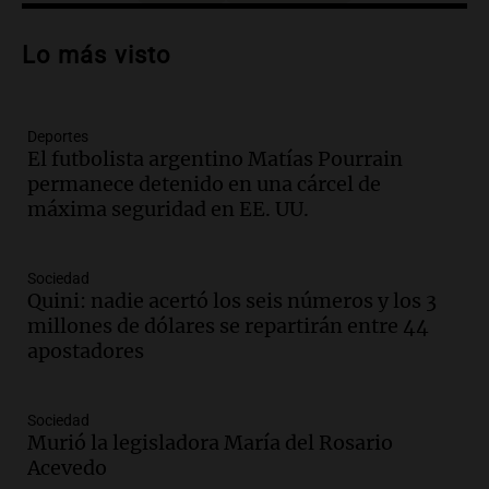
Audio.
Patricia Palmer y Mario Pasik
hablaron de su obra en Cadena 3
Lo más visto
Amamos los Domingos
Episodios
Deportes
Audio.
Córdoba espera a León XIV con el
El futbolista argentino Matías Pourrain
recuerdo del paso de Juan Pablo II: "Te
permanece detenido en una cárcel de
traspasaba con la mirada"
máxima seguridad en EE. UU.
Amamos los Domingos
Episodios
Audio.
El observatorio de Bosque Alegre,
Sociedad
un imperdible cordobés para los
Quini: nadie acertó los seis números y los 3
amantes de la astronomía
millones de dólares se repartirán entre 44
Amamos los Domingos
apostadores
Episodios
Audio.
“No entendíamos qué cantaban”:
Sociedad
la historia del club de Irlanda
Murió la legisladora María del Rosario
revolucionado por hinchas argentinos
Acevedo
Amamos los Domingos