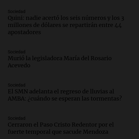
Aires desde agosto
Panorama Federal
Sociedad
Episodios
Quini: nadie acertó los seis números y los 3
Audio.
Kicillof critica la desregulación
millones de dólares se repartirán entre 44
financiera y el aumento de la morosidad
apostadores
en Buenos Aires
Panorama Federal
Episodios
Sociedad
Murió la legisladora María del Rosario
Audio.
La UNT evalúa apelación ante la
Acevedo
Corte Suprema tras fallo que aparta a
Pagani como rector
Panorama Federal
Sociedad
Episodios
El SMN adelanta el regreso de lluvias al
Audio.
El cardenal Ángel Rossi advirtió
AMBA: ¿cuándo se esperan las tormentas?
que la justicia social viene siendo
“despreciada y burlada”
Sociedad
Santa Misa
Cerraron el Paso Cristo Redentor por el
Episodios
fuerte temporal que sacude Mendoza
Audio.
La Bulaya se prepara para el cierre