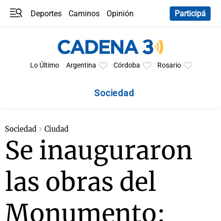
Deportes
Caminos
Opinión
Participá
Programas
Últimas coberturas
Últimas 24 h
En YouTube
Clima
Horóscopo
Lo Último
Argentina
Córdoba
Rosario
Sociedad
Sociedad
Ciudad
Se inauguraron
las obras del
Monumento: