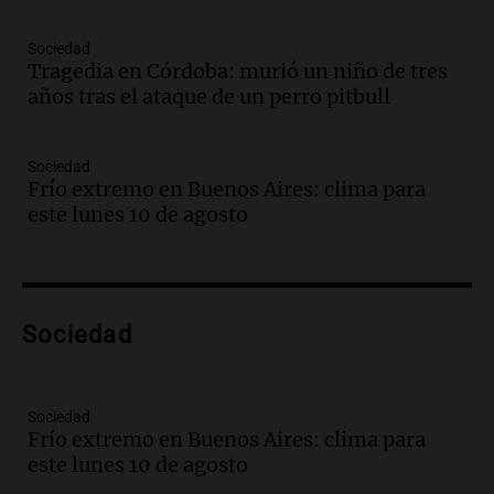
Episodios
Audio.
Crisis diplomática: el embajador
Sociedad
Tragedia en Córdoba: murió un niño de tres
argentino regresa al país tras conflicto
años tras el ataque de un perro pitbull
con Brasil
Panorama Federal
Episodios
Sociedad
Audio.
Bomberos asisten a senderista
Frío extremo en Buenos Aires: clima para
con fractura de tobillo en refugio Doña
este lunes 10 de agosto
Rosa
Panorama Federal
Episodios
Audio.
Amaycha del Valle avanza en
Sociedad
investigación internacional sobre asma
con nueva tecnología médica
Panorama Federal
Episodios
Sociedad
Frío extremo en Buenos Aires: clima para
Audio.
Suspenden descuento en SUBE y
este lunes 10 de agosto
aumentan tarifas del SUBTE en Buenos