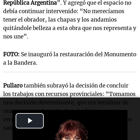
República Argentina
”. Y agregó que el espacio no
debía continuar intervenido: “No merecíamos
tener el obrador, las chapas y los andamios
quitándole belleza a esta obra que nos representa y
nos une”.
FOTO:
Se inauguró la restauración del Monumento
a la Bandera.
Pullaro
también subrayó la decisión de concluir
los trabajos con recursos provinciales: “Tomamos
una decisión determinante, que era terminar de
una vez por todas esta obra. Lo hicimos con
Play
recursos de la provincia de
Santa Fe
, de todos los
santafesinos”.
Video