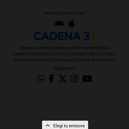
Descargá nuestra App
|
|
Nuestros padres fundadores
Por siempre Mario
|
|
|
|
Cadena 3 Comercial
Contacto
Cadena Heat
La Popu
|
|
Integrar nuestra red
Aviso Legal
Política de Privacidad
Seguinos en
Elegí tu emisora