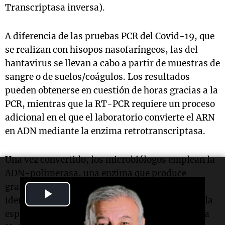
Transcriptasa inversa).
A diferencia de las pruebas PCR del Covid-19, que
se realizan con hisopos nasofaríngeos, las del
hantavirus se llevan a cabo a partir de muestras de
sangre o de suelos/coágulos. Los resultados
pueden obtenerse en cuestión de horas gracias a la
PCR, mientras que la RT-PCR requiere un proceso
adicional en el que el laboratorio convierte el ARN
en ADN mediante la enzima retrotranscriptasa.
Una vez convertido, los microbiólogos emplean la
ADN-polimerasa, una enzima que produce
grandes cantidades de ADN, lo que facilita la
Play
identificación de genes que producen la molécula
Video
específica de ARN, según informes de la Agencia