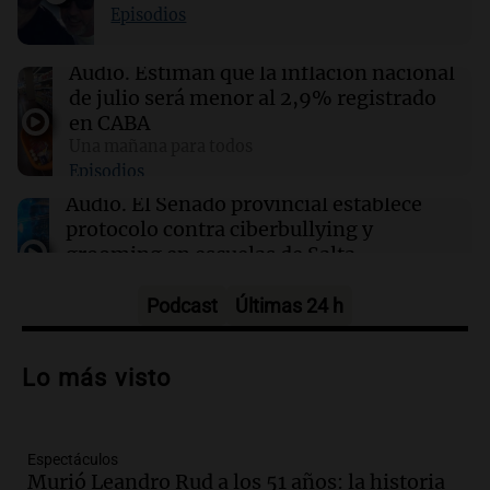
09:34
Una mañana para todos
Episodios
Del fitness a la longevidad: por qué crece el
consumo de alimentos con proteínas
Audio.
Estiman que la inflación nacional
de julio será menor al 2,9% registrado
09:15
Recetas
en CABA
Descubre cómo hacer helados artesanales en
Una mañana para todos
casa sin necesidad de máquina
Episodios
Audio.
El Senado provincial establece
protocolo contra ciberbullying y
grooming en escuelas de Salta
Panorama Federal
Episodios
Podcast
Últimas 24 h
Audio.
Desayuno ideal: nutrición
personalizada y diversidad para romper
Lo más visto
el ayuno nocturno
Panorama Federal
Episodios
Espectáculos
Audio.
Altas Cumbres: rescataron a una
Murió Leandro Rud a los 51 años: la historia