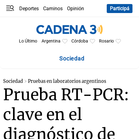
Deportes
Caminos
Opinión
Participá
Programas
Últimas coberturas
Últimas 24 h
En YouTube
Clima
Horóscopo
Lo Último
Argentina
Córdoba
Rosario
Sociedad
Sociedad
Pruebas en laboratorios argentinos
Prueba RT-PCR:
clave en el
diagnóstico de