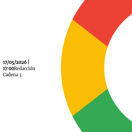
Notas
s
Notas
La Sole en
ial
Mundial 2026
Cadena 3
17/05/2026 |
17:00
Redacción
Cadena 3