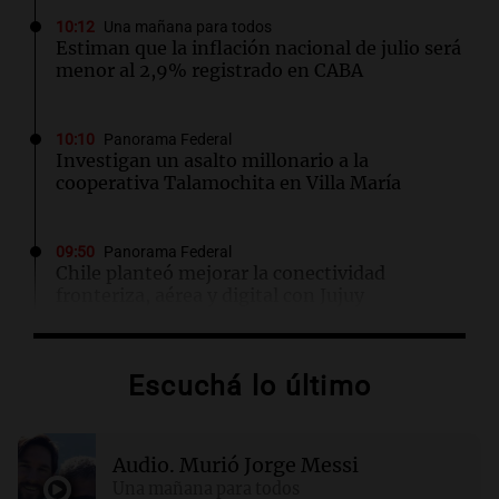
10:12
Una mañana para todos
Estiman que la inflación nacional de julio será
menor al 2,9% registrado en CABA
10:10
Panorama Federal
Investigan un asalto millonario a la
cooperativa Talamochita en Villa María
09:50
Panorama Federal
Chile planteó mejorar la conectividad
fronteriza, aérea y digital con Jujuy
09:45
Fútbol
Escuchá lo último
Instituto busca ganarle de local a Gimnasia de
Mendoza para coronar el festejo por sus 108
años
Audio.
Murió Jorge Messi
Una mañana para todos