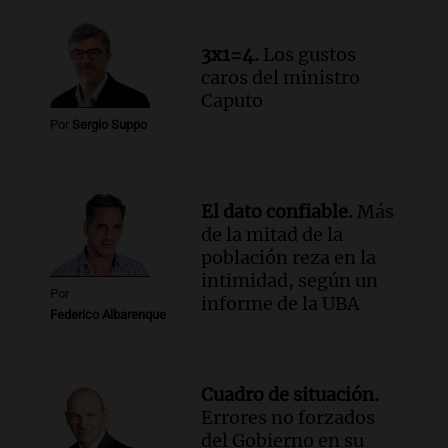
Novalí finalizan y se normaliza el
suministro de agua en San Luis
3x1=4.
Los gustos
Panorama Federal
caros del ministro
Episodios
Caputo
Por
Sergio Suppo
El dato confiable.
Más
de la mitad de la
población reza en la
intimidad, según un
Por
informe de la UBA
Federico Albarenque
Cuadro de situación.
Errores no forzados
del Gobierno en su