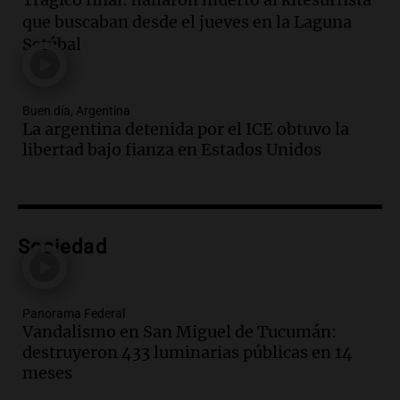
Audio.
Investigan un asalto millonario a
que buscaban desde el jueves en la Laguna
la cooperativa Talamochita en Villa
Setúbal
María
Panorama Federal
Episodios
Buen día, Argentina
Audio.
La construcción en Argentina
La argentina detenida por el ICE obtuvo la
cayó 4,1% en junio pero acumula un
libertad bajo fianza en Estados Unidos
aumento del 2,8% en el semestre
Panorama Federal
Episodios
Audio.
La inflación en Buenos Aires se
acelera con un 2,9% en julio, según
Sociedad
datos preliminares
Panorama Federal
Episodios
Panorama Federal
Audio.
La justicia niega pedido de
Vandalismo en San Miguel de Tucumán:
Facundo Moyano para levantar
destruyeron 433 luminarias públicas en 14
perimetral sobre Candela Arizaga
meses
Panorama Federal