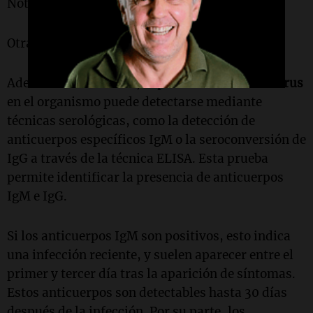
Noticias Argentinas.
Otras formas de diagnóstico
Además de la RT-PCR, la presencia del
hantavirus
en el organismo puede detectarse mediante
técnicas serológicas, como la detección de
anticuerpos específicos IgM o la seroconversión de
IgG a través de la técnica ELISA. Esta prueba
permite identificar la presencia de anticuerpos
IgM e IgG.
Si los anticuerpos IgM son positivos, esto indica
una infección reciente, y suelen aparecer entre el
primer y tercer día tras la aparición de síntomas.
Estos anticuerpos son detectables hasta 30 días
después de la infección. Por su parte, los