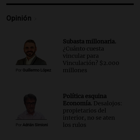
fronterizo en Tucumán
Panorama Federal
Episodios
Opinión
Audio.
Mujer de 92 años fallece
mientras esperaba cobrar su jubilación
en San Luis
Subasta millonaria.
Panorama Federal
¿Cuánto cuesta
Episodios
vincular para
Audio.
Detienen a Sergio Fárez por
Vinculación? $2.000
abuso sexual: juicio programado para
millones
Por
Guillermo López
diciembre de 2025
Panorama Federal
Episodios
Política esquina
Audio.
Familiares de Lautaro Britos
Economía.
Desalojos:
convocan marcha por justicia tras su
propietarios del
trágica muerte en Villa Mercedes
interior, no se aten
Panorama Federal
los rulos
Por
Adrián Simioni
Episodios
Audio.
Reparaciones en acueducto