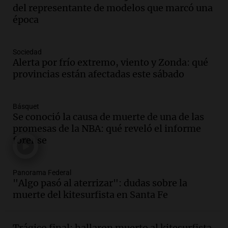
cabra que llevaba ocho días atrapada en
del representante de modelos que marcó una
un precipicio
época
Una mañana para todos
Episodios
Audio.
Matías, un inmigrante temoroso
Sociedad
ante la detención y deportación en
Alerta por frío extremo, viento y Zonda: qué
Estados Unidos
provincias están afectadas este sábado
Panorama Federal
Episodios
Básquet
Audio.
Chile planteó mejorar la
Se conoció la causa de muerte de una de las
conectividad fronteriza, aérea y digital
promesas de la NBA: qué reveló el informe
con Jujuy
forense
Panorama Federal
Episodios
Audio.
Del fitness a la longevidad: por
Panorama Federal
"Algo pasó al aterrizar": dudas sobre la
qué crece el consumo de alimentos con
muerte del kitesurfista en Santa Fe
proteínas
Una mañana para todos
Episodios
Trágico final: hallaron muerto al kitesurfista