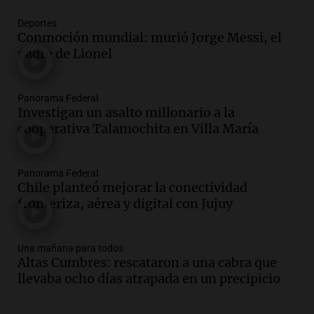
Episodios
Deportes
Audio.
La inflación en Buenos Aires se
Conmoción mundial: murió Jorge Messi, el
acelera al 2,9% en julio y anticipa datos
padre de Lionel
oficiales
Panorama Federal
Episodios
Panorama Federal
Investigan un asalto millonario a la
Audio.
Vandalismo en San Miguel de
cooperativa Talamochita en Villa María
Tucumán: destruyeron 433 luminarias
públicas en 14 meses
Panorama Federal
Panorama Federal
Episodios
Chile planteó mejorar la conectividad
Audio.
San Miguel de Tucumán:
fronteriza, aérea y digital con Jujuy
vandalismo destruye 433 luminarias
públicas en 14 meses y afecta la
seguridad
Una mañana para todos
Panorama Federal
Altas Cumbres: rescataron a una cabra que
Episodios
llevaba ocho días atrapada en un precipicio
Audio.
Secuestran 28 bultos de
mercadería extranjera en control