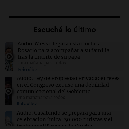
13:01
Sociedad
La Conmebol despidió a Jorge Messi y
acompañó a Lionel y su familia
Escuchá lo último
12:40
Sociedad
Audio.
Messi llegará esta noche a
AFA dispuso un minuto de silencio y
Rosario para acompañar a su familia
brazaletes negros por el fallecimiento de Jorge
tras la muerte de su papá
Messi
Una mañana para todos
Episodios
12:39
Sociedad
Audio.
Ley de Propiedad Privada: el revés
“Rosarino de alma y corazón”: Javkin
en el Congreso expuso una debilidad
despidió a Jorge Messi
comunicacional del Gobierno
Una mañana para todos
Episodios
12:35
Sociedad
Se incendió un colectivo en Arroyito: hubo 22
Audio.
Casabindo se prepara para una
pasajeros evacuados
celebración única: 30.000 turistas y el
tradicional Toreo de la Vincha