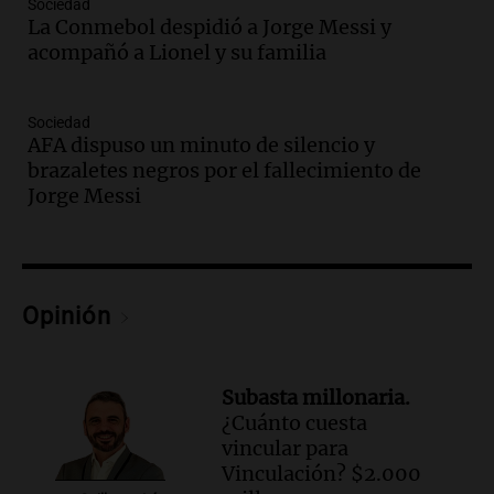
Sociedad
Episodios
La Conmebol despidió a Jorge Messi y
Audio.
Chile planteó mejorar la
acompañó a Lionel y su familia
conectividad fronteriza, aérea y digital
con Jujuy
Panorama Federal
Sociedad
AFA dispuso un minuto de silencio y
Episodios
brazaletes negros por el fallecimiento de
Audio.
Del fitness a la longevidad: por
Jorge Messi
qué crece el consumo de alimentos con
proteínas
Una mañana para todos
Episodios
Audio.
Investigan un asalto millonario a
Opinión
la cooperativa Talamochita en Villa
María
Panorama Federal
Subasta millonaria.
Episodios
¿Cuánto cuesta
Audio.
Vandalismo en San Miguel de
vincular para
Tucumán: destruyeron 433 luminarias
Vinculación? $2.000
públicas en 14 meses