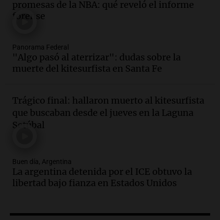
promesas de la NBA: qué reveló el informe
Messi hubiera llegado adonde llegó"
forense
Una mañana para todos
Episodios
Audio.
El orgullo y el sueño argentino de
Panorama Federal
"Algo pasó al aterrizar": dudas sobre la
Jorge Messi en una entrevista con Rony
muerte del kitesurfista en Santa Fe
Vargas en 2007
Una mañana para todos
Episodios
Trágico final: hallaron muerto al kitesurfista
Audio.
El abuelo de Agostina Vega, tras
que buscaban desde el jueves en la Laguna
las nuevas detenciones: "En esa casa
Setúbal
todos tenían algo que ver"
Una mañana para todos
Episodios
Buen día, Argentina
Audio.
Nutricionista derribó el mito del
La argentina detenida por el ICE obtuvo la
desayuno ideal: ¿ qué alimentos
libertad bajo fianza en Estados Unidos
conviene priorizar cada día ?
Una mañana para todos
Episodios