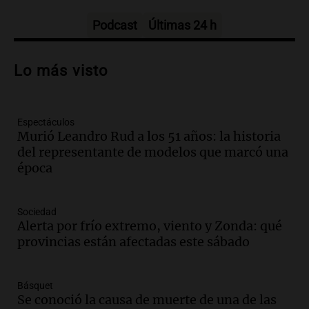
Una mañana para todos
Episodios
Podcast
Últimas 24 h
Audio.
Borges, abogada de Pourrain:
"Tres hombres se lo llevaron para
Lo más visto
hacerle preguntas y nunca regresó"
Una mañana para todos
Episodios
Espectáculos
Audio.
Voluntarios limpiaron 9.000
Murió Leandro Rud a los 51 años: la historia
metros del río Suquía y retiraron hasta
del representante de modelos que marcó una
800 kilos de basura por jornada
época
Una mañana para todos
Episodios
Audio.
La historia de la servilleta que
Sociedad
firmó Jorge Messi para el primer
Alerta por frío extremo, viento y Zonda: qué
contrato de Leo con Barcelona
provincias están afectadas este sábado
Una mañana para todos
Episodios
Básquet
Se conoció la causa de muerte de una de las
Audio.
Joan Gaspart: "Sin Jorge, no sé si