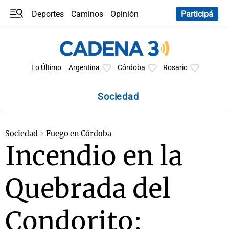
Deportes
Caminos
Opinión
Participá
Programas
Últimas coberturas
Últimas 24 h
En YouTube
Clima
Horóscopo
Lo Último
Argentina
Córdoba
Rosario
Sociedad
Sociedad
Fuego en Córdoba
Incendio en la
Quebrada del
Condorito: