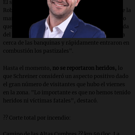
El secretario de Gestión de Riesgo Climático,
Roberto Schreiner, explicó a
Cadena 3:
"Durante la
mañana del viernes, cerca del mediodía, un auto
que estaba entrando al Parque Nacional Quebrada
del Condorito se prendió fuego. Ese fuego estaba
cerca de las banquinas y rápidamente entraron en
combustión los pastizales".
Hasta el momento,
no se reportaron heridos,
lo
que Schreiner consideró un aspecto positivo dado
el gran número de visitantes que hubo el viernes
en la zona. "Lo importante es que no hemos tenido
heridos ni víctimas fatales", destacó.
?? Corte total por incendio:
Camino de las Altas Cumbres ?? km 59 (loc. La