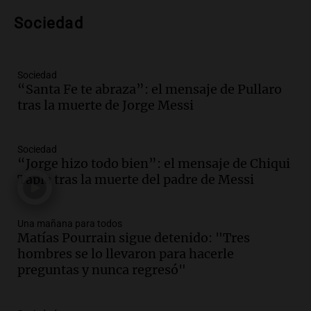
Audio.
Murió Jorge Messi
Sociedad
Una mañana para todos
Episodios
Sociedad
Audio.
Mateo, a los 25 años, lucha
“Santa Fe te abraza”: el mensaje de Pullaro
contra el tiempo: necesita un trasplante
tras la muerte de Jorge Messi
para poder seguir viviend
Una mañana para todos
Sociedad
Episodios
“Jorge hizo todo bien”: el mensaje de Chiqui
Audio.
Estiman que la inflación nacional
Tapia tras la muerte del padre de Messi
de julio será menor al 2,9% registrado
en CABA
Una mañana para todos
Una mañana para todos
Episodios
Matías Pourrain sigue detenido: "Tres
hombres se lo llevaron para hacerle
Audio.
Altas Cumbres: rescataron a una
preguntas y nunca regresó"
cabra que llevaba ocho días atrapada en
un precipicio
Una mañana para todos