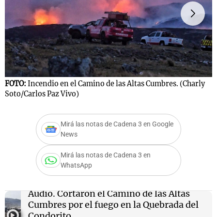
Notas
s
Notas
La Sole en
F
ial
Mundial 2026
Cadena 3
FOTO:
Incendio en el Camino de las Altas Cumbres. (Charly
Soto/Carlos Paz Vivo)
Mirá las notas de Cadena 3 en Google
News
Mirá las notas de Cadena 3 en
WhatsApp
Audio.
Cortaron el Camino de las Altas
Cumbres por el fuego en la Quebrada del
Condorito