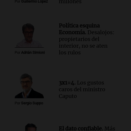
millones
Por
Guillermo López
Panorama Federal
Episodios
Audio.
Una mujer murió cuando
Política esquina
esperaba cobrar su jubilación en un
Economía.
Desalojos:
banco de San Luis
propietarios del
Panorama Federal
interior, no se aten
Episodios
los rulos
Por
Adrián Simioni
Audio.
Docentes de Jujuy denuncian que
les descontaron hasta 700 mil pesos del
salario
Panorama Federal
3x1=4.
Los gustos
Episodios
caros del ministro
Caputo
Por
Sergio Suppo
El dato confiable.
Más