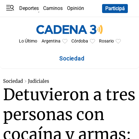
Deportes
Caminos
Opinión
Participá
Programas
Últimas coberturas
Últimas 24 h
En YouTube
Clima
Horóscopo
Lo Último
Argentina
Córdoba
Rosario
Sociedad
Sociedad
Judiciales
Detuvieron a tres
personas con
cocaína y armas: