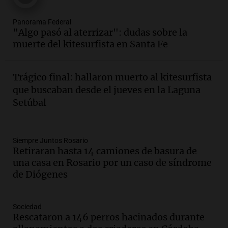
Episodios
Audio.
Villa María presenta nuevos
Panorama Federal
edificios y proyecta una casa del
"Algo pasó al aterrizar": dudas sobre la
estudiante con 48 municipios
muerte del kitesurfista en Santa Fe
involucrados
Panorama Federal
Episodios
Trágico final: hallaron muerto al kitesurfista
Audio.
1° gol de Rosario Central a
que buscaban desde el jueves en la Laguna
Aldosivi (Zalazar en contra) - relato
Setúbal
Gato Greco
Deportes Rosario
Episodios
Audio.
Recomendaciones de vino
Siempre Juntos Rosario
Retiraran hasta 14 camiones de basura de
bonarda para disfrutar el fin de semana
una casa en Rosario por un caso de síndrome
en Mendoza
de Diógenes
Panorama Federal
Episodios
Audio.
Mañana inicia la gran exposición
Sociedad
en la Sociedad Rural de Bulaya con
Rescataron a 146 perros hacinados durante
actividades para toda la familia