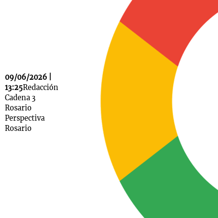
Notas
s
Notas
La Sole en
ial
Mundial 2026
Cadena 3
09/06/2026 |
13:25
Redacción
Cadena 3
Rosario
Perspectiva
Rosario