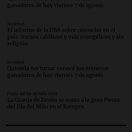
y llega avión para escuelas de la décima
ganadores de hoy viernes 7 de agosto.
brigada aérea
Panorama Federal
Episodios
Sociedad
El informe de la UBA sobre creencias en el
Audio.
La justicia reconoce al COVID
país: menos católicos y más evangélicos y sin
como enfermedad laboral tras la muerte
religión
de un docente
Panorama Federal
Episodios
Sociedad
Audio.
Aumento de tarifas de luz en San
Quiniela nocturna: conocé los números
Luis a partir de agosto por nueva
ganadores de hoy viernes 7 de agosto.
regulación de la energía
Panorama Federal
Episodios
Fiesta del Día del Niño 2026
La Granja de Zenón se suma a la gran Fiesta
Audio.
Gabriela Irrazábal: “Un 35,5% de
del Día del Niño en el Kempes
la población del país fue a templos a
buscar ayuda el último año”
La Argentina, hoy
Episodios