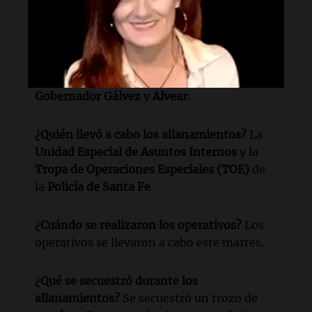
Lectura rápida
¿Qué se realizó en Santa Fe?
Se realizaron
cuatro allanamientos en
Rosario
,
Villa
Gobernador Gálvez
y
Alvear
.
¿Quién llevó a cabo los allanamientos?
La
Unidad Especial de Asuntos Internos
y la
Tropa de Operaciones Especiales (TOE)
de
la
Policía de Santa Fe
.
¿Cuándo se realizaron los operativos?
Los
operativos se llevaron a cabo este martes.
¿Qué se secuestró durante los
allanamientos?
Se secuestró un trozo de