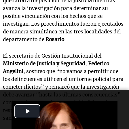
quedaron a disposición de la
Justicia
mientras
avanza la investigación para determinar su
posible vinculación con los hechos que se
investigan. Los procedimientos fueron ejecutados
de manera simultánea en las tres localidades del
departamento de
Rosario
.
El secretario de Gestión Institucional del
Ministerio de Justicia y Seguridad
,
Federico
Angelini
, sostuvo que “no vamos a permitir que
los delincuentes utilicen el uniforme policial para
cometer ilícitos” y remarcó que la investigación
debe avanzar “hasta las últimas consecuencias”
contra quienes, según expresó, “le faltan el
Play
respeto al uniforme policial y a la sociedad
santafesina”.
Video