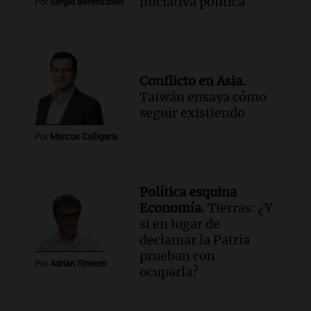
iniciativa política
Por
Sergio Berensztein
Conflicto en Asia.
Taiwán ensaya cómo
seguir existiendo
Por
Marcos Calligaris
Política esquina
Economía.
Tierras: ¿Y
si en lugar de
declamar la Patria
prueban con
Por
Adrián Simioni
ocuparla?