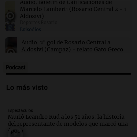
Audio.
Boletín de Calificaciones de
este sábado 8 de agosto
Marcelo Lamberti (Rosario Central 2 - 1
Aldosivi)
Deportes Rosario
00:21
Clima
Episodios
Clima en Mendoza: cómo estará el tiempo
este sábado 8 de agosto
Audio.
2° gol de Rosario Central a
Aldosivi (Campaz) - relato Gato Greco
Deportes Rosario
Episodios
Podcast
Audio.
Nuevo desarrollo urbano y casa
del estudiante impulsan el crecimiento
Lo más visto
en Villa María
Panorama Federal
Episodios
Espectáculos
Audio.
La gran exposición de la rural de
Murió Leandro Rud a los 51 años: la historia
la Bulaya abrirá sus puertas mañana con
del representante de modelos que marcó una
diversas actividades y sorpresas
época
Panorama Federal