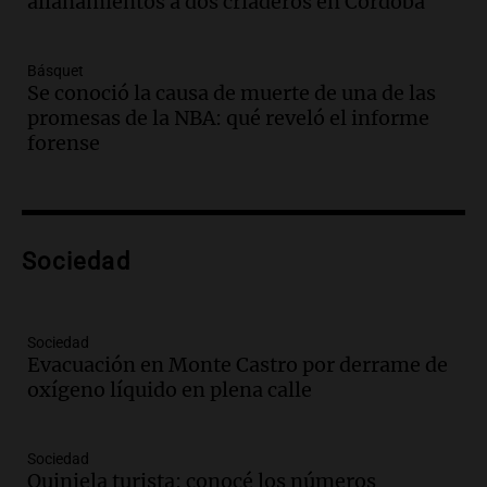
allanamientos a dos criaderos en Córdoba
Panorama Federal
Episodios
Básquet
Audio.
Villa María presenta nuevos
Se conoció la causa de muerte de una de las
edificios y una casa del estudiante para
promesas de la NBA: qué reveló el informe
jóvenes de la región
forense
Panorama Federal
Episodios
Audio.
Preparativos finales para la gran
exposición en la sociedad rural de
Bulaya este sábado
Sociedad
Panorama Federal
Episodios
Audio.
Denuncias por represión en el
Sociedad
Congreso y evacuación por derrame de
Evacuación en Monte Castro por derrame de
oxígeno en Montecastro
oxígeno líquido en plena calle
Panorama Federal
Episodios
Sociedad
Audio.
Río Gallegos reporta frío extremo
Quiniela turista: conocé los números