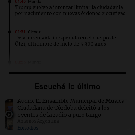
01:49
Mundo
Trump vuelve a intentar limitar la ciudadanía
por nacimiento con nuevas órdenes ejecutivas
01:31
Ciencia
Descubren vida inesperada en el cuerpo de
Ötzi, el hombre de hielo de 5.300 años
00:55
Mundo
China se prepara para el tifón Dolphin; cierran
escuelas y actividades turísticas en varias
provincias
Escuchá lo último
00:32
Clima
Audio.
El Ensamble Municipal de Música
Clima en Salta: cómo estará el tiempo este
Ciudadana de Córdoba deleitó a los
sábado 8 de agosto
oyentes de la radio a puro tango
Amamos Argentina
Episodios
00:27
Clima
Clima en Tucumán: cómo estará el tiempo