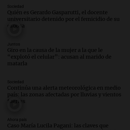
Sociedad
Audio.
Según una encuesta, el 80% de
Quién es Gerardo Gasparutti, el docente
los empresarios del país cree que la
universitario detenido por el femicidio de su
economía mejorará el próximo año
esposa
Amamos Argentina
Episodios
Audio.
Carolina Losada: "Faltó que el
Juntos
oficialismo la explique mejor" sobre la
Giro en la causa de la mujer a la que le
ley de propiedad privada
“explotó el celular”: acusan al marido de
Informados al regreso
matarla
Episodios
Audio.
Debate en el Senado y protesta
Sociedad
en Rosario contra la ley de Propiedad
Continúa una alerta meteorológica en medio
Privada.
país: las zonas afectadas por lluvias y vientos
Viva la Radio Rosario
fuertes
Episodios
Audio.
Manifestación en Rosario contra
la ley de Propiedad Privada debatida en
Ahora país
Caso María Lucila Pagani: las claves que
el Senado.