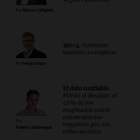
Episodios
Audio.
La amiga del Papa León XIV
Por
Marcos Calligaris
recordó su paso por Perú: "Nos decía
siempre: ''Difundan el milagro''"
Viva la Radio
Episodios
3x1=4.
Gobernar
también es explicar
Por
Sergio Suppo
El dato confiable.
Miedo al despido: el
46% de los
empleados sufrió
consecuencias
Por
negativas por sus
Federico Albarenque
redes sociales