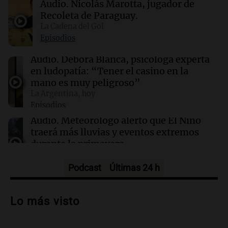
Audio.
Nicolás Marotta, jugador de
de Propiedad Privada frente al Congreso
Recoleta de Paraguay.
La Cadena del Gol
19:49
Sociedad
Episodios
"La droga era mía y ni siquiera tuvimos sexo":
Candela Arizaga contó cómo fue su noche con
Audio.
Débora Blanca, psicóloga experta
Moyano
en ludopatía: “Tener el casino en la
mano es muy peligroso”
La Argentina, hoy
19:46
Sociedad
Episodios
Incidentes frente al Congreso: diez detenidos
y dos heridos tras la marcha
Audio.
Meteorólogo alertó que El Niño
traerá más lluvias y eventos extremos
durante la primavera
Informados al regreso
Episodios
Podcast
Últimas 24 h
Audio.
Córdoba sigue trabajando para
restablecer el servicio de electricidad
Lo más visto
tras fuertes vientos
Panorama Federal
Episodios