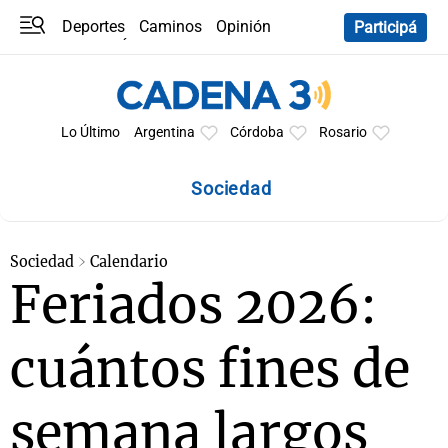
Deportes
Caminos
Opinión
Participá
Programas
Últimas coberturas
Últimas 24 h
En YouTube
Clima
Horóscopo
Lo Último
Argentina
Córdoba
Rosario
Sociedad
Sociedad
Calendario
Feriados 2026:
cuántos fines de
semana largos