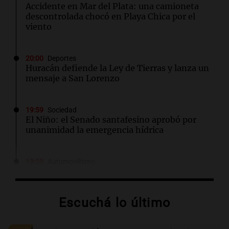
Accidente en Mar del Plata: una camioneta
descontrolada chocó en Playa Chica por el
viento
20:00
Deportes
Huracán defiende la Ley de Tierras y lanza un
mensaje a San Lorenzo
19:59
Sociedad
El Niño: el Senado santafesino aprobó por
unanimidad la emergencia hídrica
19:59
Automovilismo
Franco Colapinto denunció que fue víctima de
un robo en Italia: "Ni la matera dejaron"
Escuchá lo último
19:56
Espectáculos
Artistas argentinos se movilizan contra la Ley