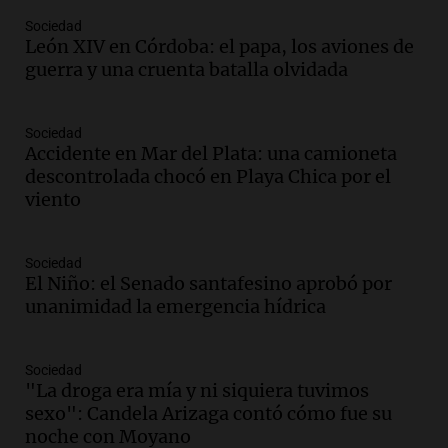
programa de movilidad sustentable
Sociedad
Viva la Radio
León XIV en Córdoba: el papa, los aviones de
Episodios
guerra y una cruenta batalla olvidada
Audio.
Expertos advierten sobre posible
nevada en Mendoza este fin de semana
Sociedad
tras condiciones invernales
Accidente en Mar del Plata: una camioneta
Panorama Federal
descontrolada chocó en Playa Chica por el
Episodios
viento
Audio.
Padres presentes, pero
distraídos: ¿Qué pasa con un niño
cuando el padre mira mucho el teléfono?
Sociedad
Educar entre todos
El Niño: el Senado santafesino aprobó por
Episodios
unanimidad la emergencia hídrica
Audio.
Presentan el innovador Parque
Tecnológico en Villa María con dos
Sociedad
edificios icónicos
"La droga era mía y ni siquiera tuvimos
Panorama Federal
sexo": Candela Arizaga contó cómo fue su
Episodios
noche con Moyano