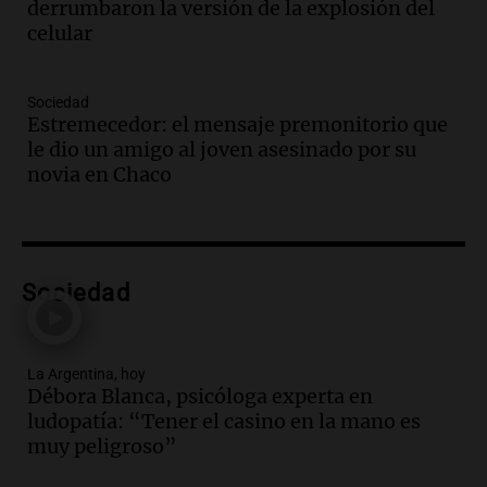
derrumbaron la versión de la explosión del
Viva la Radio Rosario
celular
Episodios
Audio.
Luis Juez cuestionó la polémica
por la Ley de Tierras: "Construyeron un
Sociedad
relato mentiroso"
Estremecedor: el mensaje premonitorio que
Informados al regreso
le dio un amigo al joven asesinado por su
Episodios
novia en Chaco
Audio.
La Boulaille se prepara para su
gran expo, con concurso de panificados
y actividades destacadas
Panorama Federal
Sociedad
Episodios
Audio.
Detienen en Salta a abogado que
violó libertad condicional al ir al
Mundial de Atlanta
La Argentina, hoy
Débora Blanca, psicóloga experta en
Panorama Federal
ludopatía: “Tener el casino en la mano es
Episodios
muy peligroso”
Audio.
La UNC entregó más bicicletas a
estudiantes y proyecta duplicar el