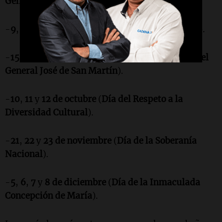
General Martín Miguel de Güemes
).
-
9
,
10
,
11
y
12 de julio
(
Día de la Independencia
).
-
15
,
16
y
17 de agosto
(
Paso a la Inmortalidad del
General José de San Martín
).
-
10
,
11
y
12 de octubre
(
Día del Respeto a la
Diversidad Cultural
).
-
21
,
22
y
23 de noviembre
(
Día de la Soberanía
Nacional
).
-
5
,
6
,
7
y
8 de diciembre
(
Día de la Inmaculada
Concepción de María
).