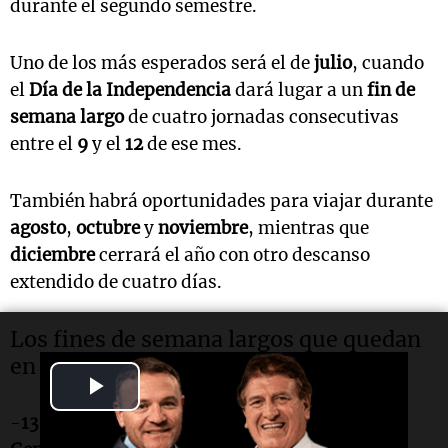
durante el segundo semestre.
Uno de los más esperados será el de
julio
, cuando
el
Día de la Independencia
dará lugar a un
fin de
semana largo
de cuatro jornadas consecutivas
entre el
9
y el
12
de ese mes.
También habrá oportunidades para viajar durante
agosto
,
octubre
y
noviembre
, mientras que
diciembre
cerrará el año con otro descanso
extendido de cuatro días.
Los fines de semana largos que quedan
en
2026
Play
-
13
,
14
y
15 de junio
(
Paso a la Inmortalidad del
Video