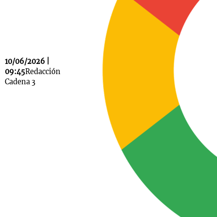
Notas
s
Notas
10/06/2026 |
La Sole en
09:45
Redacción
ial
Mundial 2026
Cadena 3
Cadena 3