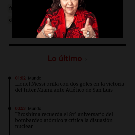
francisco muñoz
cristina kirchner
condena
diario opi santa cruz
siempre juntos
Lo último
01:02
Mundo
Lionel Messi brilla con dos goles en la victoria
del Inter Miami ante Atlético de San Luis
00:53
Mundo
Hiroshima recuerda el 81° aniversario del
bombardeo atómico y critica la disuasión
nuclear