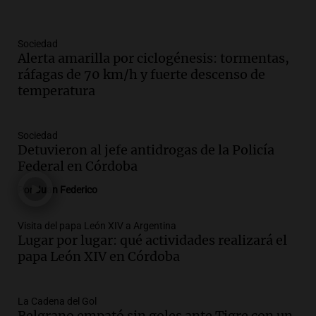
Panorama Federal
Episodios
Sociedad
Audio.
Río Gallegos enfrenta secuelas de
Alerta amarilla por ciclogénesis: tormentas,
lluvias, senadores manifiestan
ráfagas de 70 km/h y fuerte descenso de
oposición a ley de tierras
temperatura
Panorama Federal
Episodios
Audio.
Mendoza celebra la apertura del
Sociedad
centro de esquí Penitentes Park tras
Detuvieron al jefe antidrogas de la Policía
siete años de cierre por falta de nieve
Federal en Córdoba
Panorama Federal
Por
Juan Federico
Episodios
Audio.
Madres en Rosario piden por la
Visita del papa León XIV a Argentina
Lugar por lugar: qué actividades realizará el
ley Joaquín.
papa León XIV en Córdoba
Viva la Radio Rosario
Episodios
Audio.
Juan Pedro Colombo, rematador
La Cadena del Gol
Belgrano empató sin goles ante Tigre con un