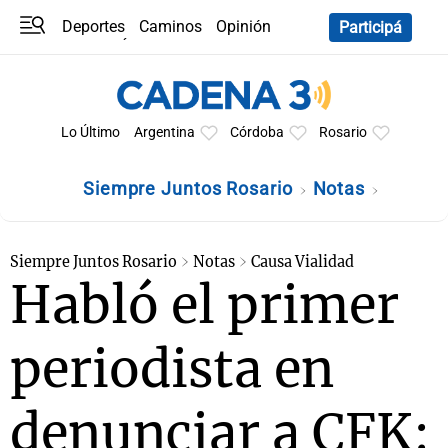
Deportes
Caminos
Opinión
Participá
Programas
Últimas coberturas
Últimas 24 h
En YouTube
Clima
Horóscopo
Lo Último
Argentina
Córdoba
Rosario
Siempre Juntos Rosario
Notas
Siempre Juntos Rosario
Notas
Causa Vialidad
Habló el primer
periodista en
denunciar a CFK: