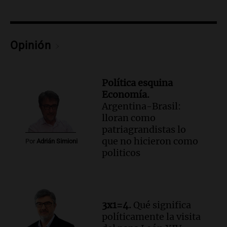
Episodios
Audio.
Estudiantes de Italia realizan
prácticas docentes en Córdoba para
Opinión
enriquecer su formación educativa
Panorama Federal
Episodios
Política esquina
Audio.
La Universidad de Milán y su
Economía.
colaboración con la municipalidad para
Argentina-Brasil:
la educación y parques
lloran como
Panorama Federal
patriagrandistas lo
Episodios
que no hicieron como
Por
Adrián Simioni
Audio.
El papamóvil de Juan Pablo II
politicos
revive con la visita de León XIV y una
historia nacida en Córdoba
Viva la Radio
Episodios
Audio.
Monseñor Fenoy celebra la visita
3x1=4.
Qué significa
de León XIV a Argentina y reflexiona
políticamente la visita