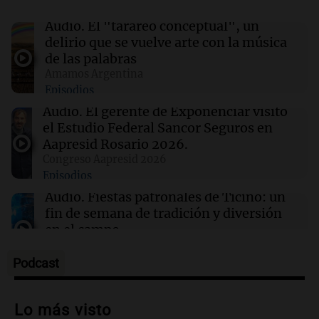
Clima en Rosario: cómo estará el tiempo este
jueves 6 de agosto
Audio.
El "tarareo conceptual", un
delirio que se vuelve arte con la música
de las palabras
00:05
Clima
Amamos Argentina
Clima en CABA: cómo estará el tiempo este
Episodios
jueves 6 de agosto
Audio.
El gerente de Exponenciar visitó
el Estudio Federal Sancor Seguros en
00:00
Clima
Aapresid Rosario 2026.
Clima en Córdoba: cómo estará el tiempo este
Congreso Aapresid 2026
jueves 6 de agosto
Episodios
Audio.
Fiestas patronales de Ticino: un
fin de semana de tradición y diversión
en el campo
Panorama Federal
Episodios
Podcast
Audio.
Preparativos para la feria en La
Bulalle, Córdoba: actividades y horarios
Lo más visto
de apertura