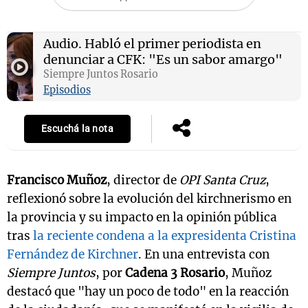
Audio.
Habló el primer periodista en
denunciar a CFK: "Es un sabor amargo"
Notas
s
Siempre Juntos Rosario
Notas
La Sole en
Episodios
ial
Mundial 2026
Cadena 3
Escuchá la nota
Francisco Muñoz
, director de
OPI Santa Cruz
,
reflexionó sobre la evolución del kirchnerismo en
la provincia y su impacto en la opinión pública
tras
la reciente condena a la expresidenta Cristina
Fernández de Kirchner
. En una entrevista con
Siempre Juntos
, por
Cadena 3 Rosario
, Muñoz
destacó que "hay un poco de todo" en la reacción