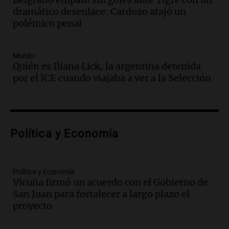
de hacienda: “Las tecnologías no
dramático desenlace: Cardozo atajó un
reemplazan el contacto con la gente”
polémico penal
La Argentina, hoy
Episodios
Audio.
Un trabajador herido tras caer a
Mundo
Quién es Iliana Lick, la argentina detenida
un pozo de 17 metros en Nueva Córdoba
por el ICE cuando viajaba a ver a la Selección
Panorama Federal
Episodios
Audio.
Lanzamiento del Tigo 7 CSH: el
nuevo híbrido enchufable de Chery llega
Política y Economía
al mercado argentino
Panorama Federal
Episodios
Política y Economía
Audio.
Perito Moreno recibe la Copa
Vicuña firmó un acuerdo con el Gobierno de
Mundial de Natación de Invierno con
San Juan para fortalecer a largo plazo el
récords y atletas de 20 países
proyecto
Amamos Argentina
Episodios