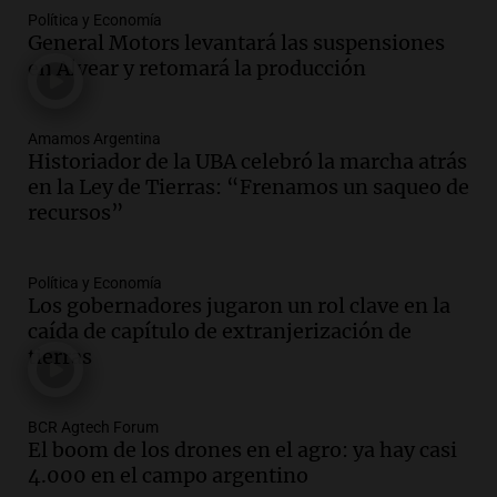
Audio.
Conductor imputado por
Política y Economía
accidente fatal en San Luis dejó tres
General Motors levantará las suspensiones
jóvenes muertos y un herido grave
en Alvear y retomará la producción
Panorama Federal
Episodios
Amamos Argentina
Audio.
Historiador de la UBA celebró la
Historiador de la UBA celebró la marcha atrás
marcha atrás en la Ley de Tierras:
en la Ley de Tierras: “Frenamos un saqueo de
“Frenamos un saqueo de recursos”
recursos”
Amamos Argentina
Episodios
Audio.
Ahyre estuvo en el Estudio
Política y Economía
Federal Sancor Seguros y adelantó su
Los gobernadores jugaron un rol clave en la
nuevo tema a Cadena 3 Rosario.
caída de capítulo de extranjerización de
tierras
Viva la Radio Rosario
Episodios
Audio.
Cierre del Paso Internacional
BCR Agtech Forum
Cristo Redentor por acumulación de
El boom de los drones en el agro: ya hay casi
nieve se extiende a 22 días
4.000 en el campo argentino
Panorama Federal