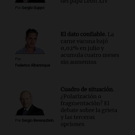
sobre su impacto espiritual
del papa León XIV
Panorama Federal
Por
Sergio Suppo
Episodios
Audio.
El ministro de Economía de Santa
Fe relativiza el impacto del fallo sobre
El dato confiable.
La
jubilaciones en la provincia
carne vacuna bajó
Panorama Federal
0,02% en julio y
Episodios
acumula cuatro meses
Por
sin aumentos
Federico Albarenque
Cuadro de situación.
¿Polarización o
fragmentación? El
debate sobre la grieta
y las terceras
Por
Sergio Berensztein
opciones