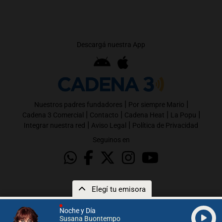
Descargá nuestra App
|
|
Nuestros padres fundadores
Por siempre Mario
|
|
|
|
Cadena 3 Comercial
Contacto
Cadena Heat
La Popu
|
|
Integrar nuestra red
Aviso Legal
Política de Privacidad
Seguinos en
Elegí tu emisora
Noche y Día
Susana Buontempo