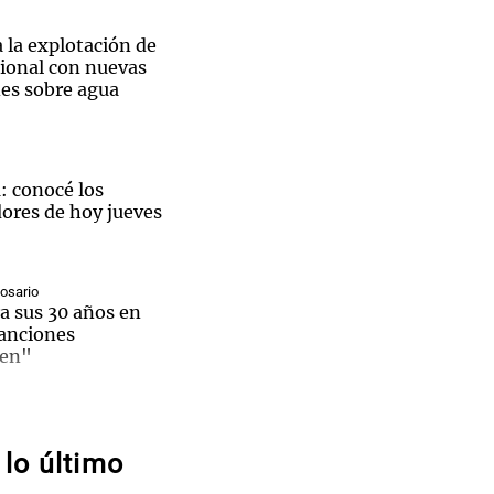
 la explotación de
ional con nuevas
es sobre agua
a: conocé los
res de hoy jueves
Rosario
iodista de Cadena 3 y autor de la biografía de Scaloni.
a sus 30 años en
canciones
ien"
Sin traje
ene,
tina
nos visitaron la
oba para
lo último
e en el
sobre los parques