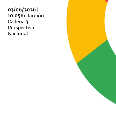
03/06/2026 |
10:05
Redacción
Cadena 3
Perspectiva
Nacional
Notas
Notas
Editorial
Mundial 2026
La Sol