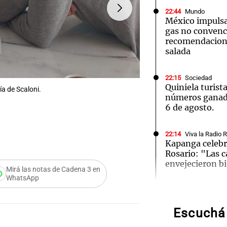
22:44
Mundo
México impulsa
gas no convenc
recomendacion
salada
22:15
Sociedad
Quiniela turist
ía de Scaloni.
números ganado
6 de agosto.
22:14
Viva la Radio 
FOTO:
Diego Borinsky, per
Kapanga celebr
Rosario: "Las 
envejecieron b
Mirá las notas de Cadena 3 en
Audio.
WhatsApp
neopr
22:10
Amamos Argen
Docentes italia
ciudad de Córd
Escuchá 
compit
interiorizarse 