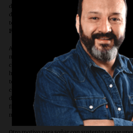
diferencia de
Qatar 2022
, que se disputó en no
de competición europea sobre los hombros y pier
toca afrontar el
Mundial
al final de la temporad
FIFA
ha explotado el calendario con una cantid
A pesar del escepticismo general que percibo so
mi caso soy optimista. Primero y principal, por
conductor.
Scaloni
no se ha dormido en los laure
haber obtenido -después del
Mundial
- la
Copa 
terminado como líder en la
Eliminatoria
. No lo
como ocurrió con
Menotti
en
España
82 ni llev
disminuidos y al límite, como hizo
Bilardo
en
It
final consumiéndonos toda la cuota de suerte a c
mundiales.
Otro motivo para soñar con sustento es que uno