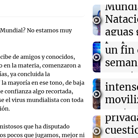
educativos
Mundi
Audio.
Nataci
22:05
Tecnología
Mendo
Exhibe tu star
aguas 
 Mundial? No estamos muy
Disrupt 2026 y
prepar
miles de invers
frente 
Audio.
un fin
22:05
Deportes
Moren
cibe de amigos y conocidos,
Confirmada la 
Galleg
seman
Challenger de B
 en la materia, comenzaron a
Turno Noch
20 al 27 de se
enfren
y prot
ías, ya concluida la
Episodios
Audio.
 la mayoría en ese tono, de baja
intens
ley de 
22:03
Tecnología
el Sen
de confianza algo recortada,
El nuevo altavo
movili
Panorama F
OpenAI podría 
e el virus mundialista con toda
propi
Episodios
400 dólares
Audio.
ión.
contra
privad
Mendo
kirch
mistosos que ha disputado
cuest
prepar
Panorama F
los pocos que jugamos, mejor ni