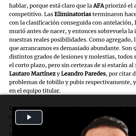
hablar, porque está claro que la
AFA
priorizó el 
competitivo. Las
Eliminatorias
terminaron hace
con la clasificación conseguida con antelación, 
murió antes de nacer, y entonces sobrevuela la
nuestras reales posibilidades. Como agregado, 
que arrancamos es demasiado abundante. Son 9 l
distintos grados de lesiones y molestias, todo
el corto plazo, pero sin certezas de si estarán a
Lautaro Martínez
y
Leandro Paredes
, por citar 
problemas de tobillo y pubis respectivamente, 
en el equipo titular.
De todos modos, si sirve de consuelo nivelador 
Play
selecciones han perdido soldados por el camino 
recuperación a la cita máxima.
Lamine Yamal
y
Video
emblemáticos, se perderán uno o dos partidos al