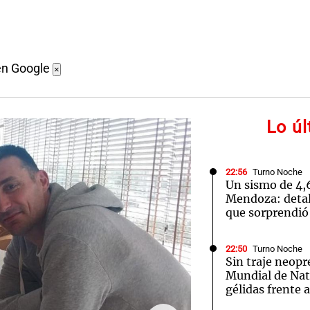
en Google
×
Lo ú
22:56
Turno Noche
Un sismo de 4,
Mendoza: detal
que sorprendió 
22:50
Turno Noche
Sin traje neopr
Mundial de Nat
gélidas frente 