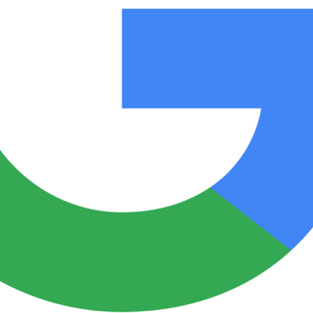
Notas
Notas
No
e en Cadena 3
El huracán de Arequito
Cadena 3 en