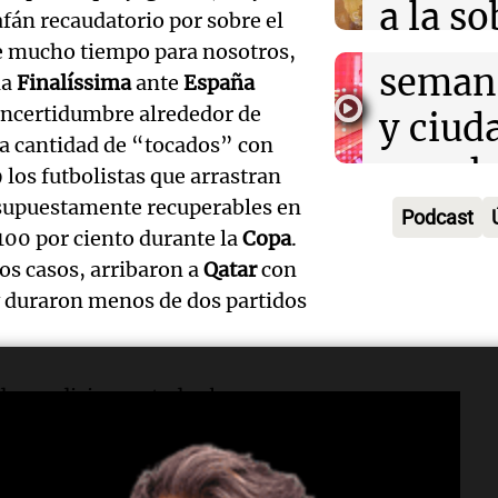
a la s
Episodios
afán recaudatorio por sobre el
un fin
 mucho tiempo para nosotros,
digital
seman
la
Finalíssima
ante
España
Audio.
Argent
 incertidumbre alrededor de
y ciud
"Mono
Panorama F
la cantidad de “tocados” con
Audio.
march
Episodios
os futbolistas que arrastran
Kapan
Conde
s supuestamente recuperables en
contra
Podcast
adelan
l 100 por ciento durante la
Copa
.
tres a
de tier
dos casos, arribaron a
Qatar
con
show 
prisió
y duraron menos de dos partidos
Panorama F
Audio.
Rosari
Episodios
suspen
Medic
Viva la Radi
hombr
Episodios
de condiciones, todas las
reprod
y llegan con otro tanto en
simula
Audio.
entre 
Neymar
, por citar dos casos
de rec
 menos de la fase de grupos. A