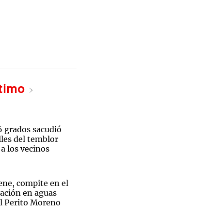
ltimo
6 grados sacudió
les del temblor
a los vecinos
ene, compite en el
ación en aguas
al Perito Moreno