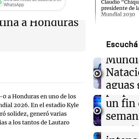
Claudio "Chiqu
WhatsApp
presidente de l
Mundial 2030
Audio.
tina a Honduras
neopr
22:15
Sociedad
Quiniela turist
números ganado
Escuchá 
compit
6 de agosto.
Mundi
Audio.
22:14
Viva la Radio 
Nataci
Kapanga celebr
Mendo
Rosario: "Las 
aguas 
envejecieron b
prepar
frente 
2-0 a Honduras en uno de los
Audio.
un fin
22:10
Amamos Argen
dial 2026. En el estadio Kyle
Docentes italia
Moren
ciudad de Córd
Galleg
seman
ró solidez, generó varias
interiorizarse 
Turno Noch
ias a los tantos de Lautaro
educativos
enfren
y prot
Episodios
Audio.