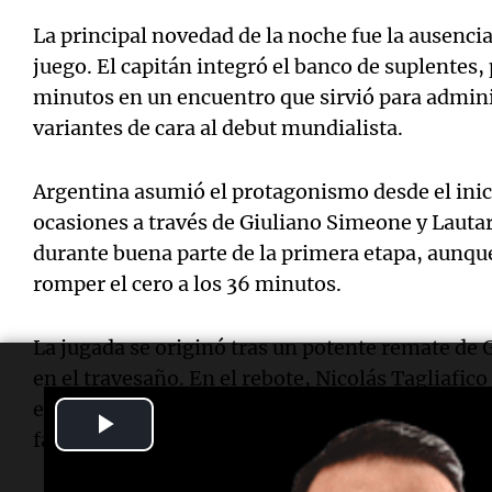
La principal novedad de la noche fue la ausenci
juego. El capitán integró el banco de suplentes
minutos en un encuentro que sirvió para admini
variantes de cara al debut mundialista.
Argentina asumió el protagonismo desde el inic
ocasiones a través de Giuliano Simeone y Lauta
durante buena parte de la primera etapa, aunque
romper el cero a los 36 minutos.
La jugada se originó tras un potente remate de G
en el travesaño. En el rebote, Nicolás Tagliafico
el árbitro sancionó penal. Lautaro Martínez se h
Play
falló para establecer el 1-0.
Video