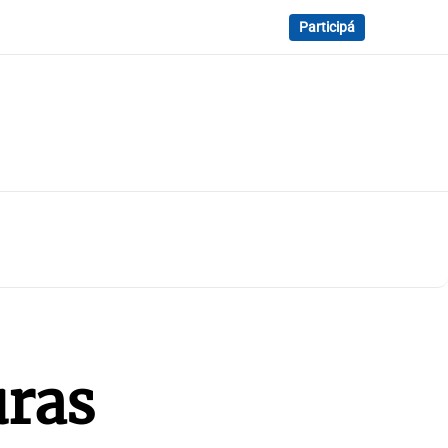
Participá
uras