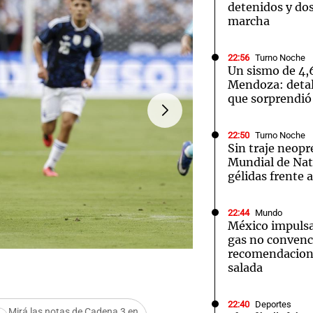
detenidos y dos
marcha
22:56
Turno Noche
Un sismo de 4,
Mendoza: detal
que sorprendió 
22:50
Turno Noche
Sin traje neopr
Mundial de Nat
gélidas frente 
22:44
Mundo
México impulsa
gas no convenc
recomendacion
FOTO:
Las selecciones de
salada
22:40
Deportes
Mirá las notas de Cadena 3 en