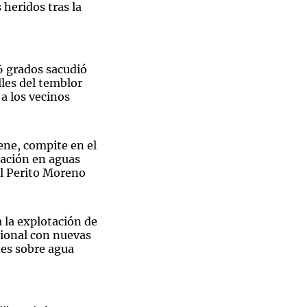
 heridos tras la
6 grados sacudió
les del temblor
a los vecinos
ene, compite en el
ación en aguas
al Perito Moreno
 la explotación de
ional con nuevas
es sobre agua
 Argentina y Honduras en el momento del himno. (Foto: AFA)