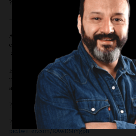
??
#SelecciónMayor
¡Claro Toro! ??????
pic.twi
— ???? Selección Argentina ??? (@Argentina)
June 7
Antes del descanso, Argentina pudo ampliar la 
chilena de Lisandro Martínez que pasó a centím
las acciones más destacadas de la noche.
En el complemento, la Selección mantuvo el con
rápidamente el segundo gol. A los 54 minutos, L
asistió de taco a Giuliano Simeone, que definió
??
#SelecciónMayor
?? Trabajo en equipo para el segundo Albiceleste
pic.twitter.com/RAwDSbYgph