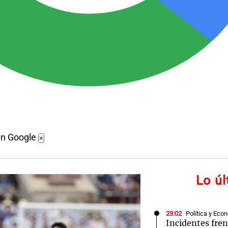
en Google
×
Lo ú
23:02
Política y Eco
Incidentes fren