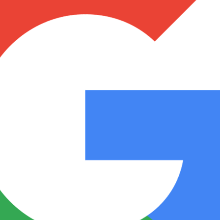
Notas
Notas
No
e en Cadena 3
El huracán de Arequito
Cadena 3 en