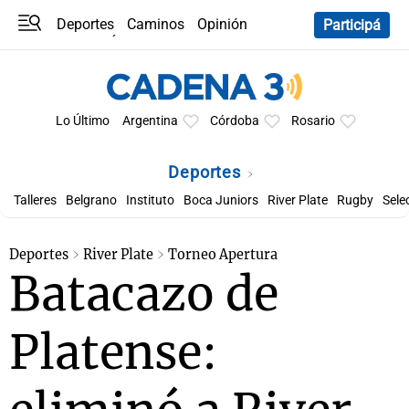
Deportes
Caminos
Opinión
Participá
Programas
Últimas coberturas
Últimas 24 h
En YouTube
Clima
Horóscopo
Lo Último
Argentina
Córdoba
Rosario
Deportes
Talleres
Belgrano
Instituto
Boca Juniors
River Plate
Rugby
Sele
Deportes
River Plate
Torneo Apertura
Batacazo de
Platense: