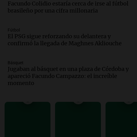
Facundo Colidio estaría cerca de irse al fútbol
tras fuertes vientos
brasileño por una cifra millonaria
Panorama Federal
Episodios
Audio.
Según una encuesta, el 80% de
Fútbol
El PSG sigue reforzando su delantera y
los empresarios del país cree que la
confirmó la llegada de Maghnes Akliouche
economía mejorará el próximo año
Amamos Argentina
Episodios
Básquet
Audio.
Carolina Losada: "Faltó que el
Jugaban al básquet en una plaza de Córdoba y
oficialismo la explique mejor" sobre la
apareció Facundo Campazzo: el increíble
ley de propiedad privada
momento
Informados al regreso
Episodios
Audio.
Debate en el Senado y protesta
en Rosario contra la ley de Propiedad
Privada.
Viva la Radio Rosario
Episodios