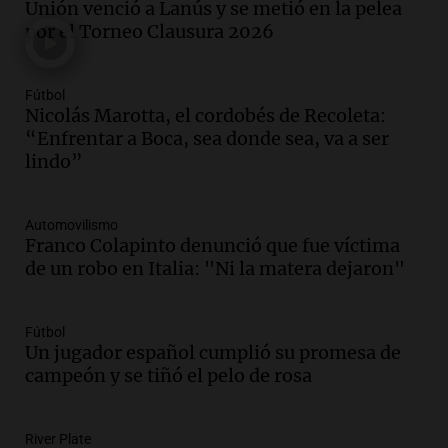
Unión venció a Lanús y se metió en la pelea
La Cadena del Gol
por el Torneo Clausura 2026
Episodios
Audio.
Débora Blanca, psicóloga experta
en ludopatía: “Tener el casino en la
Fútbol
mano es muy peligroso”
Nicolás Marotta, el cordobés de Recoleta:
La Argentina, hoy
“Enfrentar a Boca, sea donde sea, va a ser
Episodios
lindo”
Audio.
Docentes italianos visitaron la
ciudad de Córdoba para interiorizarse
Automovilismo
sobre los parques educativos
Franco Colapinto denunció que fue víctima
Amamos Argentina
de un robo en Italia: "Ni la matera dejaron"
Episodios
Audio.
Meteorólogo alertó que El Niño
traerá más lluvias y eventos extremos
Fútbol
durante la primavera
Un jugador español cumplió su promesa de
Informados al regreso
campeón y se tiñó el pelo de rosa
Episodios
Audio.
Córdoba sigue trabajando para
River Plate
restablecer el servicio de electricidad