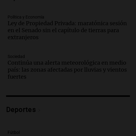
Episodios
Audio.
Medicina reproductiva, entre la
ayuda por problemas de fertilidad y la
Política y Economía
Ley de Propiedad Privada: maratónica sesión
ostentación de millonarios
en el Senado sin el capítulo de tierras para
Amamos Argentina
extranjeros
Episodios
Audio.
El juicio contra Oscar González
avanza con testimonios clave sobre el
Sociedad
accidente en Villa Dolores
Continúa una alerta meteorológica en medio
Panorama Federal
país: las zonas afectadas por lluvias y vientos
Episodios
fuertes
Audio.
El teatro Real da la bienvenida a
la temporada Rock Real con bandas
tributo todos los jueves
Panorama Federal
Deportes
Episodios
Audio.
Nicolás Marotta, el cordobés de
Recoleta: “Enfrentar a Boca, sea donde
sea, va a ser lindo”
Fútbol