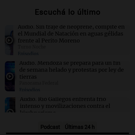
Escuchá lo último
02:04
Tecnología
Descuentos de hasta $400 en entradas para
Audio.
Sin traje de neoprene, compite en
TechCrunch Disrupt 2026 hasta mañana
el Mundial de Natación en aguas gélidas
frente al Perito Moreno
Turno Noche
02:03
Tecnología
Episodios
Vogue World se trasladará a San Francisco: un
guiño a la fusión entre tecnología y moda
Audio.
Mendoza se prepara para un fin
de semana helado y protestas por ley de
tierras
01:59
Mundo
Panorama Federal
Laura Galván brilla en los Centroamericanos y
Episodios
México establece nuevo récord de oros
Audio.
Río Gallegos enfrenta frío
intenso y movilizaciones contra el
kirchnerismo
Panorama Federal
Episodios
Podcast
Últimas 24 h