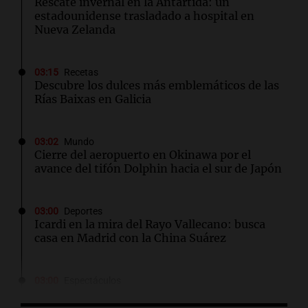
Rescate invernal en la Antártida: un
estadounidense trasladado a hospital en
Nueva Zelanda
03:15
Recetas
Descubre los dulces más emblemáticos de las
Rías Baixas en Galicia
03:02
Mundo
Cierre del aeropuerto en Okinawa por el
avance del tifón Dolphin hacia el sur de Japón
03:00
Deportes
Icardi en la mira del Rayo Vallecano: busca
casa en Madrid con la China Suárez
03:00
Espectáculos
El Rayo Vallecano busca fichar a Icardi y la
China Suárez se muda a Madrid