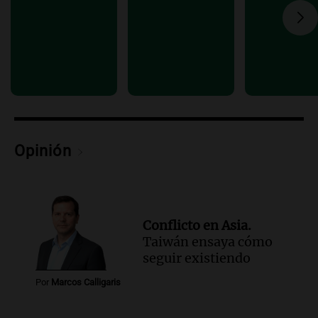
Audio.
Manifestación en Rosario contra
la ley de Propiedad Privada debatida en
el Senado.
Viva la Radio Rosario
Episodios
Audio.
Luis Juez cuestionó la polémica
por la Ley de Tierras: "Construyeron un
relato mentiroso"
Informados al regreso
Opinión
Episodios
Conflicto en Asia.
Taiwán ensaya cómo
seguir existiendo
Por
Marcos Calligaris