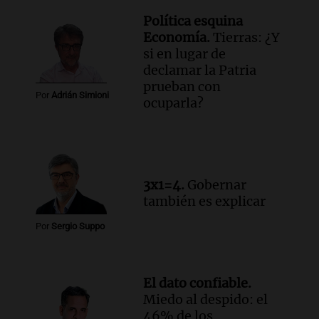
Política esquina
Economía.
Tierras: ¿Y
si en lugar de
declamar la Patria
prueban con
Por
Adrián Simioni
ocuparla?
3x1=4.
Gobernar
también es explicar
Por
Sergio Suppo
El dato confiable.
Miedo al despido: el
46% de los