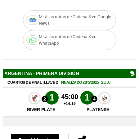
Mirá las notas de Cadena 3 en Google
News
Notas
s
Notas
Mirá las notas de Cadena 3 en
La Sole en
WhatsApp
ial
Mundial 2026
Cadena 3