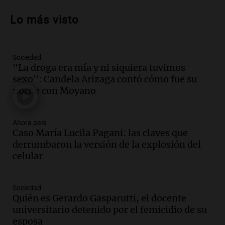
Audio.
Debate en el Senado sobre
propiedad privada y cuestionamientos a
Lo más visto
la soberanía digital en Argentina
Panorama Federal
Episodios
Sociedad
Audio.
Mendoza se prepara para un fin
"La droga era mía y ni siquiera tuvimos
de semana helado y ciudadanos
sexo": Candela Arizaga contó cómo fue su
marchan contra reforma de tierras
noche con Moyano
Panorama Federal
Episodios
Ahora país
Audio.
El "Mono" de Kapanga
Caso María Lucila Pagani: las claves que
adelantó su show en Rosario.
derrumbaron la versión de la explosión del
Viva la Radio Rosario
celular
Episodios
Audio.
Condenan a tres años de prisión
Sociedad
en suspenso a hombre por simular robo
Quién es Gerardo Gasparutti, el docente
de recaudación en San Luis
universitario detenido por el femicidio de su
Panorama Federal
esposa