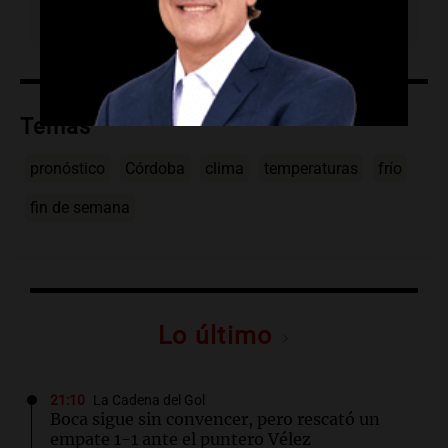
llegada de una masa de aire frío y seco.
Temas
pronóstico
Córdoba
clima
temperaturas
frío
fin de semana
Lo último
21:10
La Cadena del Gol
Boca sigue sin convencer, pero rescató un
empate 1-1 ante el puntero Vélez