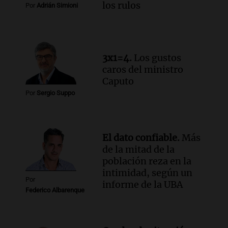
cabra que llevaba ocho días atrapada en
los rulos
Por
Adrián Simioni
un precipicio
Una mañana para todos
Episodios
Audio.
Chile planteó mejorar la
3x1=4.
Los gustos
conectividad fronteriza, aérea y digital
caros del ministro
con Jujuy
Caputo
Panorama Federal
Por
Sergio Suppo
Episodios
Audio.
Del fitness a la longevidad: por
qué crece el consumo de alimentos con
proteínas
El dato confiable.
Más
Una mañana para todos
de la mitad de la
Episodios
población reza en la
intimidad, según un
Por
informe de la UBA
Federico Albarenque