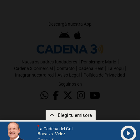
Descargá nuestra App
|
|
Nuestros padres fundadores
Por siempre Mario
|
|
|
|
Cadena 3 Comercial
Contacto
Cadena Heat
La Popu
|
|
Integrar nuestra red
Aviso Legal
Política de Privacidad
Seguinos en
Elegí tu emisora
La Cadena del Gol
Boca vs. Vélez
Cadena 3