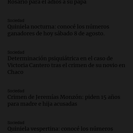
Rosario para el adiós a su papá
Episodios
Audio.
Joan Gaspart: "Sin Jorge, no sé si
Messi hubiera llegado adonde llegó"
Sociedad
Quiniela nocturna: conocé los números
Una mañana para todos
ganadores de hoy sábado 8 de agosto.
Episodios
Audio.
El orgullo y el sueño argentino de
Jorge Messi en una entrevista con Rony
Sociedad
Determinación psiquiátrica en el caso de
Vargas en 2007
Victoria Cantero tras el crimen de su novio en
Una mañana para todos
Chaco
Episodios
Audio.
El abuelo de Agostina Vega, tras
las nuevas detenciones: "En esa casa
Sociedad
todos tenían algo que ver"
Crimen de Jeremías Monzón: piden 15 años
Una mañana para todos
para madre e hija acusadas
Episodios
Audio.
Una nutricionista derribó el mito
del desayuno ideal: qué alimentos
Sociedad
Quiniela vespertina: conocé los números
conviene priorizar