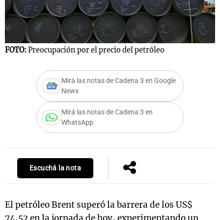
Notas
FOTO:
Preocupación por el precio del petróleo
s
Notas
La Sole en
ial
Mundial 2026
Cadena 3
Mirá las notas de Cadena 3 en Google
News
Mirá las notas de Cadena 3 en
WhatsApp
Escuchá la nota
El petróleo Brent superó la barrera de los US$
74,52 en la jornada de hoy, experimentando un