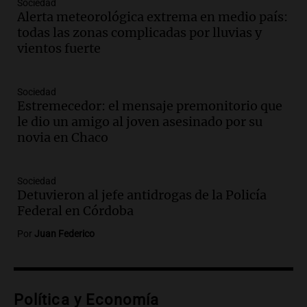
Sociedad
arrestar y agredir a una niña de 13 años
Alerta meteorológica extrema en medio país:
en Tucumán
todas las zonas complicadas por lluvias y
Panorama Federal
vientos fuerte
Episodios
Audio.
Fuertes vientos afectan a Tafí del
Valle con ráfagas de hasta 90 km/h y
Sociedad
Estremecedor: el mensaje premonitorio que
causan daños
le dio un amigo al joven asesinado por su
Panorama Federal
novia en Chaco
Episodios
Audio.
San Juan recibe 250 millones de
dólares para infraestructura a través del
Sociedad
Proyecto Vicuña de minería
Detuvieron al jefe antidrogas de la Policía
Noticias
Federal en Córdoba
Episodios
Por
Juan Federico
Audio.
Fuego en Córdoba: bomberos
combaten un incendio forestal en Villa
Yacanto
Ahora país
Política y Economía
Episodios