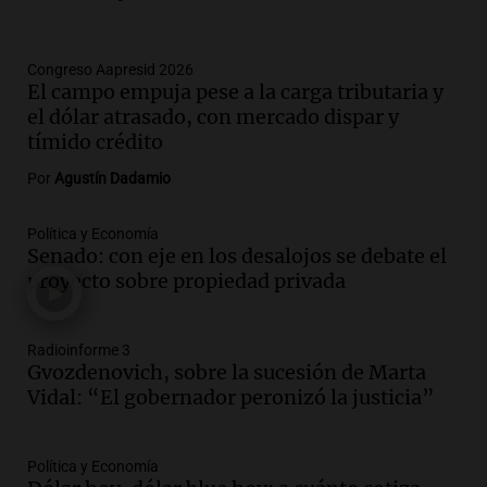
Audio.
Gobierno argentino enfrenta
crítica por falta de explicaciones sobre
Congreso Aapresid 2026
la ley de tierras
El campo empuja pese a la carga tributaria y
Noticias
el dólar atrasado, con mercado dispar y
Episodios
tímido crédito
Audio.
El gobierno sufre una derrota y
debe aceptar modificaciones en la ley de
Por
Agustín Dadamio
tierras por falta de votos
Noticias
Política y Economía
Episodios
Senado: con eje en los desalojos se debate el
proyecto sobre propiedad privada
Audio.
Santa Cruz restituye salarios
descontados a docentes por paro en dos
fechas clave de 2023
Radioinforme 3
Panorama Federal
Gvozdenovich, sobre la sucesión de Marta
Episodios
Vidal: “El gobernador peronizó la justicia”
Audio.
Detenciones clave en la causa del
fentanilo: la justicia avanza tras
muertes de 90 personas
Política y Economía