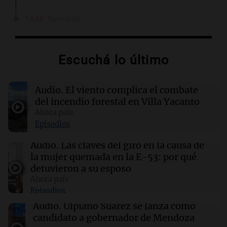
14:04
Tecnología
TikTok despide a 250 empleados y cierra su
oficina en Nashville
Escuchá lo último
14:03
Sociedad
Dictaron pisión preventiva para un hombre
Audio.
El viento complica el combate
acusado de prender fuego a su pareja en
Rosario
del incendio forestal en Villa Yacanto
Ahora país
Episodios
14:03
Tecnología
Hacker se declara culpable de robar datos de
Audio.
Las claves del giro en la causa de
más de 165 clientes de Snowflake
la mujer quemada en la E-53: por qué
detuvieron a su esposo
Ahora país
14:03
Mundo
Episodios
Estados Unidos ofrece más de US$ 100
millones por líderes del Cartel Jalisco Nueva
Audio.
Ulpiano Suárez se lanza como
Generación
candidato a gobernador de Mendoza