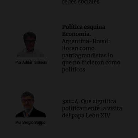
redes sociales
histórico limpiavidrios
Juntos
Episodios
Audio.
Ley para regular refugios y
Política esquina
criaderos: "La superpoblación de perros
Economía.
y gatos es gravísima"
Argentina-Brasil:
Noticias Rosario
lloran como
Episodios
patriagrandistas lo
que no hicieron como
Audio.
Miedo al despido: el 46% de los
Por
Adrián Simioni
politicos
empleados sufrió consecuencias
negativas por sus redes sociales
El dato confiable
Episodios
3x1=4.
Qué significa
políticamente la visita
del papa León XIV
Por
Sergio Suppo