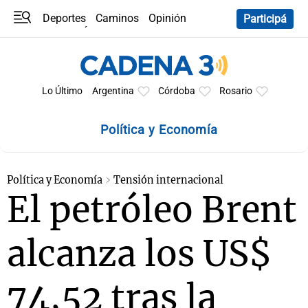
Deportes
Caminos
Opinión
Participá
Programas
Últimas coberturas
Últimas 24 h
En YouTube
Clima
Horóscopo
Lo Último
Argentina
Córdoba
Rosario
Política y Economía
Política y Economía
Tensión internacional
El petróleo Brent
alcanza los US$
74,52 tras la