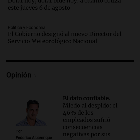
Dólar hoy, dólar blue hoy: a cuánto cotiza
Noticias
este jueves 6 de agosto
Episodios
Audio.
Alertas meteorológicas en
Argentina: lluvias, tormentas y ráfagas
Política y Economía
de viento fuertes en varias provincias
El Gobierno designó al nuevo Director del
Noticias
Servicio Meteorológico Nacional
Episodios
Audio.
Coti, en plena gira europea:
"Tocar en Liverpool es como tocar el
cielo con las manos"
Opinión
Ahora país
Episodios
Audio.
Una historia de superación y
El dato confiable.
música: Paloma y su violín en Cadena 3
Miedo al despido: el
emocionan a todos
46% de los
Noticias
empleados sufrió
Episodios
consecuencias
Audio.
“Hicieron feliz a una palomita”:
Por
negativas por sus
la emotiva entrega del violín a la hija del
Federico Albarenque