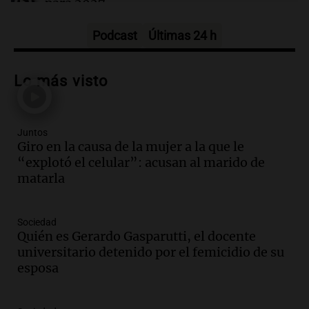
para 2027
Panorama Federal
Episodios
Podcast
Últimas 24 h
Audio.
Críticas a autoridades por cierre
del paso internacional por intenso
Lo más visto
temporal de nieve en la alta montaña
Panorama Federal
Episodios
Juntos
Audio.
Consejo Deliberante de San
Giro en la causa de la mujer a la que le
Miguel de Tucumán solicitará informe
“explotó el celular”: acusan al marido de
tras explosión mortal en edificio
matarla
Panorama Federal
Episodios
Audio.
Consejo Deliberante de San
Sociedad
Miguel de Tucumán pide informe tras
Quién es Gerardo Gasparutti, el docente
explosión en edificio de Montiagudo
universitario detenido por el femicidio de su
Panorama Federal
esposa
Episodios
Audio.
Cuatro policías imputados por