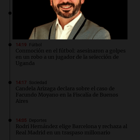
14:21
Sociedad
Está contenido el incendio en Villa Yacanto,
pero sigue con perímetros muy inestables
14:19
Fútbol
Conmoción en el fútbol: asesinaron a golpes
en un robo a un jugador de la selección de
Uganda
14:17
Sociedad
Candela Arizaga declara sobre el caso de
Facundo Moyano en la Fiscalía de Buenos
Aires
14:05
Deportes
Rodri Hernández elige Barcelona y rechaza al
Real Madrid en un traspaso millonario