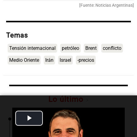
[Fuente: Noticias Argentinas]
Temas
Tensión internacional
petróleo
Brent
conflicto
Medio Oriente
Irán
Israel
-precios
Lo último
Play
14:29
Deportes
Walter Mazzanti en Cadena 3 Rosario:
Video
"Vamos a estar entre los primeros ocho"