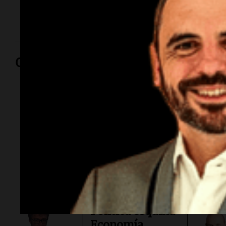
intensamente buscado desde el jueves tras caer al
agua en El Chaquito.
Opinión
Por
Sergi
Por
Federico
Albarenq
Política esquina
Economía.