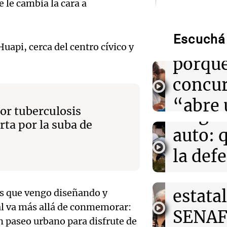
Audio.
 le cambia la cara a
Hotele
14:03
Mundo
Familias brasil
Escuchá 
patroc
pérdidas de 12.
uapi, cerca del centro cívico y
dólares por apu
porque
Audio.
14:01
concu
Sociedad
Indemnizarán c
Femici
a un hombre qu
“abre 
dos perros en 
fuego 
or tuberculosis
espacio
rta por la suba de
Audio.
auto: 
13:59
Deportes
creati
Enner Valencia 
Exconv
la def
análisis de Na
Edición 202
Perotti sobre s
doble
espos
Episodios
estatal
os que vengo diseñando y
13:58
Política esqu
acusa
Desalojos: prop
al va más allá de conmemorar:
Audio.
interior, no se 
SENAF
Radioinfor
n paseo urbano para disfrute de
Episodios
Por
Adrián Simioni