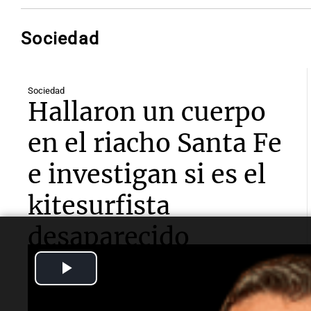
Sociedad
Sociedad
Hallaron un cuerpo
en el riacho Santa Fe
e investigan si es el
kitesurfista
desaparecido
Play
El hallazgo se produjo este mediodía en la zona del
Puerto de Santa Fe. La Justicia busca determinar si
Video
corresponde al hombre de 32 años que era