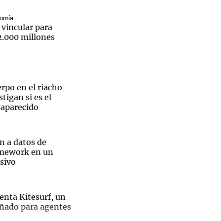
nomía
 vincular para
2.000 millones
Notas
tas
Notas
Venezuela de
rpo en el riacho
 Groenlandia
Comprometidos
Madur
tigan si es el
saparecido
n a datos de
amework en un
sivo
enta Kitesurf, un
ñado para agentes