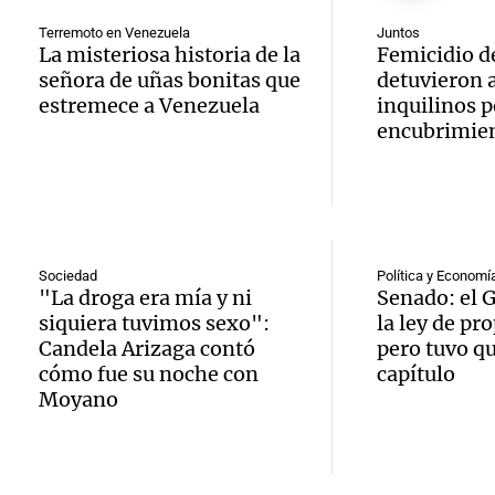
desalo
través
Audio.
Ahora país
Terremoto en Venezuela
Juntos
exprés
financ
La misteriosa historia de la
Femicidio d
Episodios
inaugu
señora de uñas bonitas que
detuvieron a
contra
Mendo
estremece a Venezuela
inquilinos p
décim
encubrimie
alquile
Rafael
prime
aprueb
Panorama F
Audio.
exposi
Episodios
de pro
atrinc
agríco
privad
Sociedad
Política y Economí
intend
Bulaya
"La droga era mía y ni
Senado: el 
Ahora país
siquiera tuvimos sexo":
la ley de pr
Audio.
interi
divers
Episodios
Candela Arizaga contó
pero tuvo qu
cómo fue su noche con
capítulo
Anunci
Villa 
atracc
Moyano
ganado
Cruz d
para t
premi
tras se
Panorama F