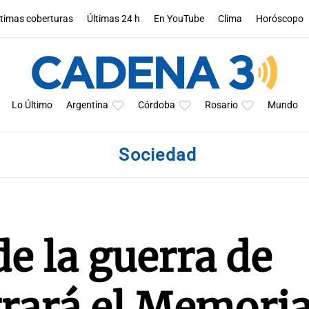
ltimas coberturas
Últimas 24 h
En YouTube
Clima
Horóscopo
Lo Último
Argentina
Córdoba
Rosario
Mundo
Sociedad
e la guerra de
rará el Memoria