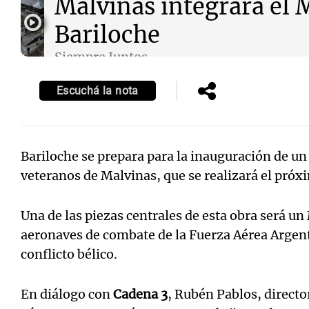
Malvinas integrará el
Bariloche
Siempre Juntos
Episodios
Escuchá la nota
Notas
Notas
Editorial
Mundial 2026
La Sol
Bariloche se prepara para la inauguración de u
veteranos de Malvinas, que se realizará el pró
Una de las piezas centrales de esta obra será un 
aeronaves
de combate de la Fuerza Aérea Argent
conflicto bélico.
En diálogo con
Cadena 3
, Rubén Pablos, directo