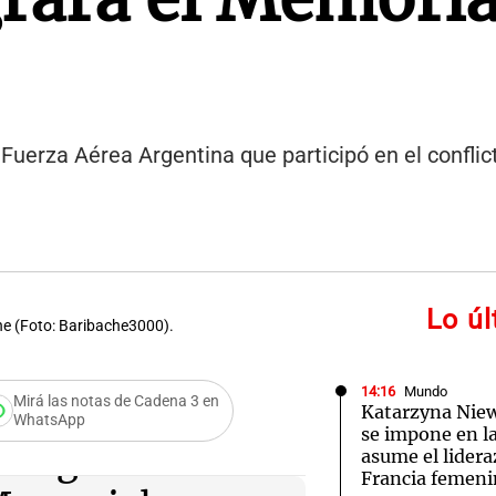
Fuerza Aérea Argentina que participó en el conflict
Lo ú
he (Foto: Baribache3000).
14:16
Mundo
Mirá las notas de Cadena 3 en
Katarzyna Ni
WhatsApp
se impone en l
 la guerra de
asume el lidera
Francia femen