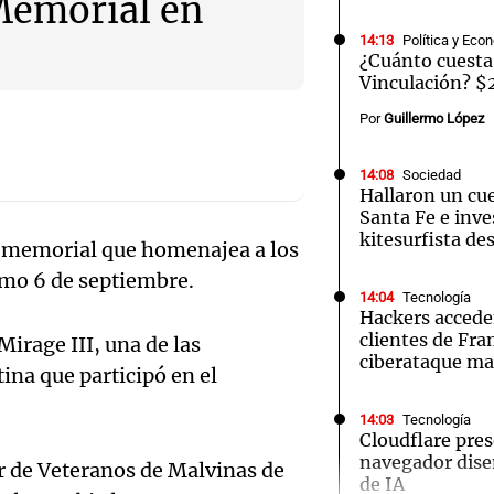
 Memorial en
14:13
Política y Eco
¿Cuánto cuesta
Vinculación? $
Por
Guillermo López
Notas
Notas
No
14:08
Sociedad
e en Cadena 3
El huracán de Arequito
Hallaron un cue
Cadena 3 en
Santa Fe e inves
kitesurfista de
n memorial que homenajea a los
ximo 6 de septiembre.
14:04
Tecnología
Hackers accede
clientes de Fr
Mirage III, una de las
ciberataque ma
ina que participó en el
14:03
Tecnología
Cloudflare pres
navegador dise
r de Veteranos de Malvinas de
de IA