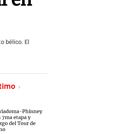
o bélico. El
ltimo
ewiadoma-Phinney
a 7ma etapa y
zgo del Tour de
ino