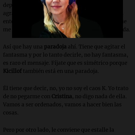
departamento, para cambiar el auto, para
agrandar la casa, empresas, que dicen, yo voy a
enterrar acá
10.000 millones de dólares
para que
me los agarre
Kicillof
, se asustan y no hacen nada.
Así que hay una
paradoja
ahí. Tiene que agitar el
fantasma y por lo tanto decirle, no hay fantasma,
es raro el mensaje. Fíjate que es simétrico porque
Kicillof
también está en una paradoja.
Él tiene que decir, no, yo no soy el caos K. Yo trato
de no pegarme con
Cristina
, no digo nada de ella.
Vamos a ser ordenados, vamos a hacer bien las
cosas.
Pero por otro lado, le conviene que estalle la