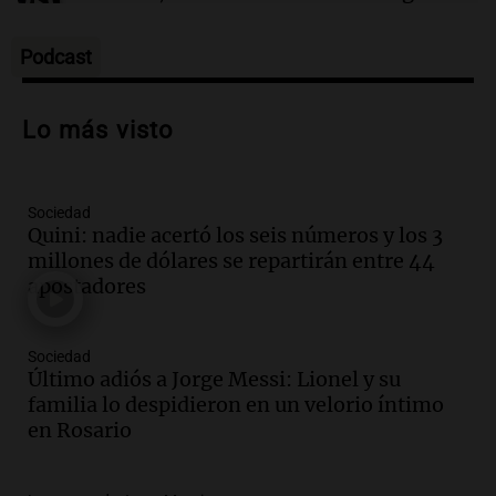
solución
Amamos los Domingos
Episodios
Podcast
Audio.
Patricia Palmer y Mario Pasik
hablaron de su obra en Cadena 3
Lo más visto
Amamos los Domingos
Episodios
Sociedad
Audio.
Córdoba espera a León XIV con el
Quini: nadie acertó los seis números y los 3
recuerdo del paso de Juan Pablo II: "Te
millones de dólares se repartirán entre 44
traspasaba con la mirada"
apostadores
Amamos los Domingos
Episodios
Audio.
El observatorio de Bosque Alegre,
Sociedad
un imperdible cordobés para los
Último adiós a Jorge Messi: Lionel y su
amantes de la astronomía
familia lo despidieron en un velorio íntimo
Amamos los Domingos
en Rosario
Episodios
Audio.
“No entendíamos qué cantaban”: