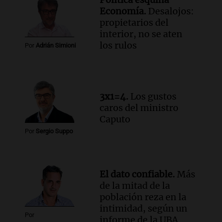
liquidez de 4 billones
Economía.
Desalojos:
Panorama Federal
propietarios del
Episodios
interior, no se aten
Audio.
La lección del Titanic y la
los rulos
Por
Adrián Simioni
humildad en tiempos de tormenta
según San Ignacio de Loyola
Panorama Federal
Episodios
3x1=4.
Los gustos
Audio.
Tormentas y filtraciones: "El
caros del ministro
agua entra por donde menos
Caputo
imaginamos"
Por
Sergio Suppo
Una Mañana para todos Rosario
Episodios
El dato confiable.
Más
de la mitad de la
población reza en la
intimidad, según un
Por
informe de la UBA