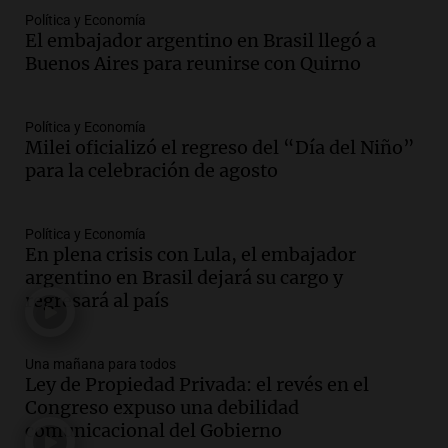
Audio.
Suspenden descuento en SUBE y
Política y Economía
El embajador argentino en Brasil llegó a
aumentan tarifas del SUBTE en Buenos
Buenos Aires para reunirse con Quirno
Aires desde agosto
Panorama Federal
Episodios
Política y Economía
Audio.
Kicillof critica la desregulación
Milei oficializó el regreso del “Día del Niño”
financiera y el aumento de la morosidad
para la celebración de agosto
en Buenos Aires
Panorama Federal
Episodios
Política y Economía
En plena crisis con Lula, el embajador
Audio.
La UNT evalúa apelación ante la
argentino en Brasil dejará su cargo y
Corte Suprema tras fallo que aparta a
regresará al país
Pagani como rector
Panorama Federal
Episodios
Una mañana para todos
Audio.
El cardenal Ángel Rossi advirtió
Ley de Propiedad Privada: el revés en el
que la justicia social viene siendo
Congreso expuso una debilidad
“despreciada y burlada”
comunicacional del Gobierno