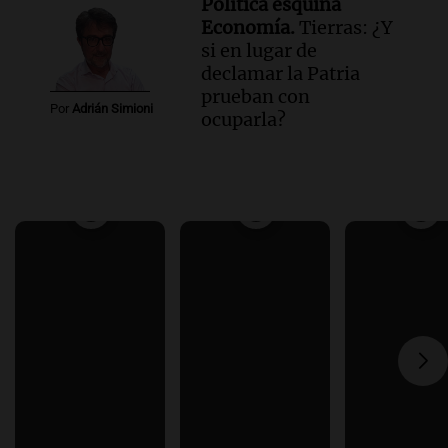
Política esquina
Economía.
Tierras: ¿Y
si en lugar de
declamar la Patria
prueban con
Por
Adrián Simioni
ocuparla?