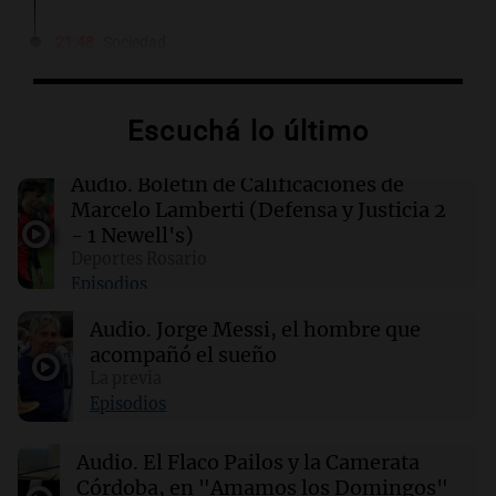
21:48
Sociedad
Quini: nadie acertó los seis números y los 3
millones de dólares se repartirán entre 44
apostadores
Escuchá lo último
21:36
Deportes
Audio.
Boletín de Calificaciones de
El futbolista argentino Matías Pourrain
Marcelo Lamberti (Defensa y Justicia 2
permanece detenido en una cárcel de máxima
- 1 Newell's)
seguridad en EE. UU.
Deportes Rosario
Episodios
21:32
Ciencia
Audio.
Jorge Messi, el hombre que
¿Por qué los dinosaurios nunca evolucionaron
a tamaños diminutos si alcanzaron
acompañó el sueño
gigantescas proporciones?
La previa
Episodios
21:31
Ciencia
Audio.
El Flaco Pailos y la Camerata
Químicos rompen barreras en reacciones
Córdoba, en "Amamos los Domingos"
químicas al liberar electrones directamente en