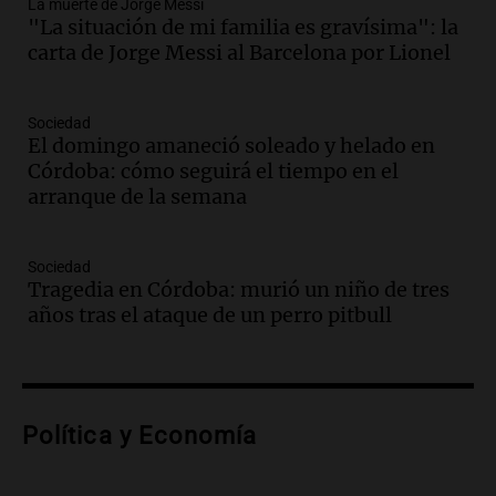
La muerte de Jorge Messi
la historia del club de Irlanda
"La situación de mi familia es gravísima": la
revolucionado por hinchas argentinos
carta de Jorge Messi al Barcelona por Lionel
Amamos los Domingos
Episodios
Audio.
Crisis diplomática: el embajador
Sociedad
El domingo amaneció soleado y helado en
argentino regresa al país tras conflicto
Córdoba: cómo seguirá el tiempo en el
con Brasil
arranque de la semana
Panorama Federal
Episodios
Audio.
Bomberos asisten a senderista
Sociedad
con fractura de tobillo en refugio Doña
Tragedia en Córdoba: murió un niño de tres
Rosa
años tras el ataque de un perro pitbull
Panorama Federal
Episodios
Audio.
Amaycha del Valle avanza en
investigación internacional sobre asma
Política y Economía
con nueva tecnología médica
Panorama Federal
Episodios