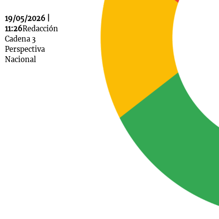
19/05/2026 |
11:26
Redacción
Cadena 3
Notas
Perspectiva
s
Notas
Nacional
La Sole en
ial
Mundial 2026
Cadena 3