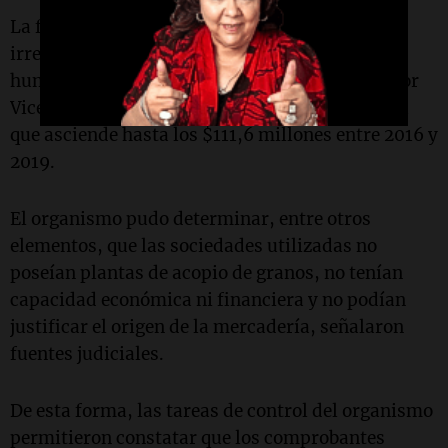
La fiscalización de la AFIP constató
irregularidades en las empresas y personas
humanas que emitían las facturas utilizadas por
Vicentin para solicitar reintegros por una suma
que asciende hasta los $111,6 millones entre 2016 y
2019.
El organismo pudo determinar, entre otros
elementos, que las sociedades utilizadas no
poseían plantas de acopio de granos, no tenían
capacidad económica ni financiera y no podían
justificar el origen de la mercadería, señalaron
fuentes judiciales.
De esta forma, las tareas de control del organismo
permitieron constatar que los comprobantes