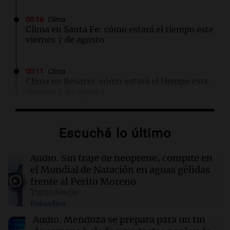
00:16
Clima
Clima en Santa Fe: cómo estará el tiempo este
viernes 7 de agosto
00:11
Clima
Clima en Rosario: cómo estará el tiempo este
viernes 7 de agosto
00:11
Mundo
Escuchá lo último
Incendio en Cuernavaca por fuga de gas en
camión cisterna deja 21 heridos
Audio.
Sin traje de neoprene, compite en
el Mundial de Natación en aguas gélidas
00:05
Política y Economía
frente al Perito Moreno
Ley de Propiedad Privada: maratónica sesión
Turno Noche
en el Senado sin el capítulo de tierras para
Episodios
extranjeros
Audio.
Mendoza se prepara para un fin