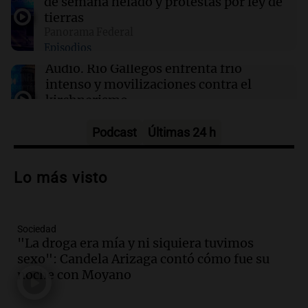
de semana helado y protestas por ley de
00:05
Clima
tierras
Clima en CABA: cómo estará el tiempo este
Panorama Federal
viernes 7 de agosto
Episodios
Audio.
Río Gallegos enfrenta frío
intenso y movilizaciones contra el
kirchnerismo
Panorama Federal
Episodios
Podcast
Últimas 24 h
Audio.
Debate en el Senado sobre
propiedad privada y cuestionamientos a
Lo más visto
la soberanía digital en Argentina
Panorama Federal
Episodios
Sociedad
Audio.
Mendoza se prepara para un fin
"La droga era mía y ni siquiera tuvimos
de semana helado y ciudadanos
sexo": Candela Arizaga contó cómo fue su
marchan contra reforma de tierras
noche con Moyano
Panorama Federal
Episodios