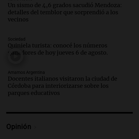
sobre los parques educativos
Un sismo de 4,6 grados sacudió Mendoza:
Amamos Argentina
detalles del temblor que sorprendió a los
Episodios
vecinos
Audio.
Meteorólogo alertó que El Niño
traerá más lluvias y eventos extremos
durante la primavera
Sociedad
Informados al regreso
Quiniela turista: conocé los números
Episodios
ganadores de hoy jueves 6 de agosto.
Audio.
Córdoba sigue trabajando para
restablecer el servicio de electricidad
Amamos Argentina
tras fuertes vientos
Docentes italianos visitaron la ciudad de
Panorama Federal
Córdoba para interiorizarse sobre los
Episodios
parques educativos
Audio.
Según una encuesta, el 80% de
los empresarios del país cree que la
economía mejorará el próximo año
Amamos Argentina
Opinión
Episodios
Audio.
Carolina Losada: "Faltó que el