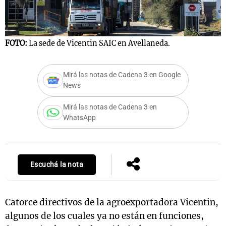
Notas
FOTO:
La sede de Vicentin SAIC en Avellaneda.
s
Notas
La Sole en
Mirá las notas de Cadena 3 en Google
ial
Mundial 2026
Cadena 3
News
Mirá las notas de Cadena 3 en
WhatsApp
Escuchá la nota
Catorce directivos de la agroexportadora Vicentin,
algunos de los cuales ya no están en funciones,