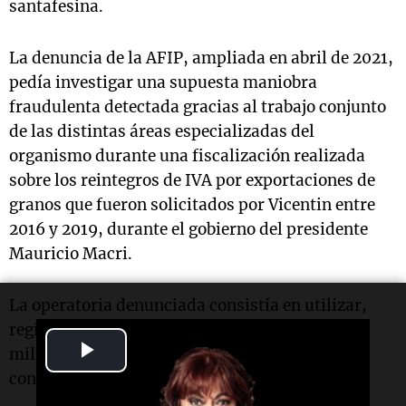
santafesina.
La denuncia de la AFIP, ampliada en abril de 2021,
pedía investigar una supuesta maniobra
fraudulenta detectada gracias al trabajo conjunto
de las distintas áreas especializadas del
organismo durante una fiscalización realizada
sobre los reintegros de IVA por exportaciones de
granos que fueron solicitados por Vicentin entre
2016 y 2019, durante el gobierno del presidente
Mauricio Macri.
La operatoria denunciada consistía en utilizar,
registrar y presentar facturas apócrifas
Play
millonarias generadas por 54 proveedores
considerados apócrifos.
Video