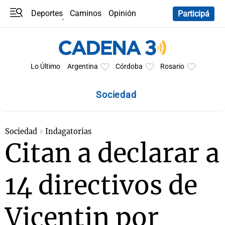
Deportes
Caminos
Opinión
Participá
Programas
Últimas coberturas
Últimas 24 h
En YouTube
Clima
Horóscopo
Lo Último
Argentina
Córdoba
Rosario
Sociedad
Sociedad
Indagatorias
Citan a declarar a
14 directivos de
Vicentin por