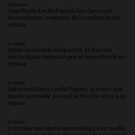
Ahora país
Audio.
El "Mono" de Kapanga
Caso María Lucila Pagani: las claves que
adelantó su show en Rosario.
derrumbaron la versión de la explosión del
Viva la Radio Rosario
celular
Episodios
Audio.
Condenan a tres años de prisión
Sociedad
en suspenso a hombre por simular robo
Quién es Gerardo Gasparutti, el docente
de recaudación en San Luis
universitario detenido por el femicidio de su
Panorama Federal
esposa
Episodios
Audio.
Medicina reproductiva, entre la
ayuda por problemas de fertilidad y la
Sociedad
Quién era María Lucila Pagani, la mujer que
ostentación de millonarios
murió quemada: por qué la fiscalía acusa a su
Amamos Argentina
esposo
Episodios
Audio.
El juicio contra Oscar González
avanza con testimonios clave sobre el
Sociedad
accidente en Villa Dolores
Continúa una alerta meteorológica en medio
Panorama Federal