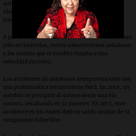
autobús. Hasta ahora, los forenses han logrado
identificar a cuatro de las víctimas, entre ellas
tres adultos mayores y un niño de cinco años.
A pesar de que las causas del accidente aún no han
sido esclarecidas, varios sobrevivientes señalaron
a los medios que el autobús viajaba a una
velocidad excesiva.
Los accidentes de autobuses interprovinciales son
una problemática recurrente en Perú. En 2018, un
autobús se precipitó al océano desde una vía
costera, resultando en 51 muertes. En 2013, otro
accidente en los Andes dejó un saldo similar de 51
campesinos fallecidos.