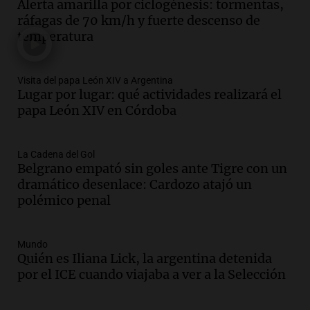
Alerta amarilla por ciclogénesis: tormentas,
centro de esquí Penitentes Park tras
ráfagas de 70 km/h y fuerte descenso de
siete años de cierre por falta de nieve
temperatura
Panorama Federal
Episodios
Audio.
Madres en Rosario piden por la
Visita del papa León XIV a Argentina
Lugar por lugar: qué actividades realizará el
ley Joaquín.
papa León XIV en Córdoba
Viva la Radio Rosario
Episodios
Audio.
Juan Pedro Colombo, rematador
La Cadena del Gol
Belgrano empató sin goles ante Tigre con un
de hacienda: “Las tecnologías no
dramático desenlace: Cardozo atajó un
reemplazan el contacto con la gente”
polémico penal
La Argentina, hoy
Episodios
Audio.
Un trabajador herido tras caer a
Mundo
Quién es Iliana Lick, la argentina detenida
un pozo de 17 metros en Nueva Córdoba
por el ICE cuando viajaba a ver a la Selección
Panorama Federal
Episodios