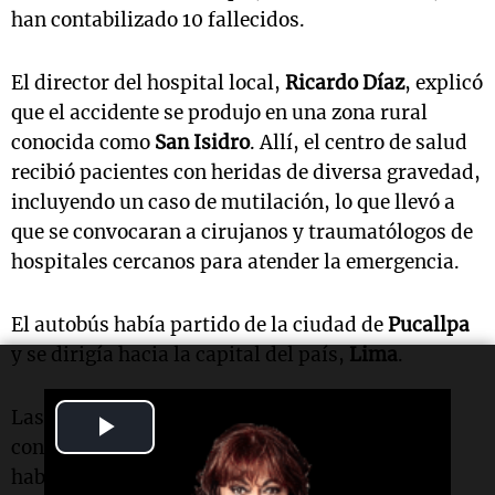
han contabilizado 10 fallecidos.
El director del hospital local,
Ricardo Díaz
, explicó
que el accidente se produjo en una zona rural
conocida como
San Isidro
. Allí, el centro de salud
recibió pacientes con heridas de diversa gravedad,
incluyendo un caso de mutilación, lo que llevó a
que se convocaran a cirujanos y traumatólogos de
hospitales cercanos para atender la emergencia.
El autobús había partido de la ciudad de
Pucallpa
y se dirigía hacia la capital del país,
Lima
.
Las autoridades policiales informaron que
Play
continúan la búsqueda de cuerpos que podrían
Video
haber quedado atrapados en los restos del