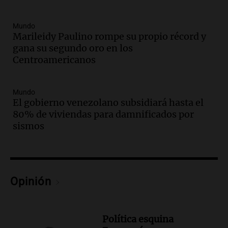
Episodios
Audio.
Ahyre estuvo en el Estudio
Mundo
Federal Sancor Seguros y adelantó su
Marileidy Paulino rompe su propio récord y
nuevo tema a Cadena 3 Rosario.
gana su segundo oro en los
Centroamericanos
Viva la Radio Rosario
Episodios
Audio.
Cierre del Paso Internacional
Mundo
Cristo Redentor por acumulación de
El gobierno venezolano subsidiará hasta el
nieve se extiende a 22 días
80% de viviendas para damnificados por
Panorama Federal
sismos
Episodios
Audio.
Estudiantes de Italia realizan
prácticas docentes en Córdoba para
enriquecer su formación educativa
Opinión
Panorama Federal
Episodios
Audio.
La Universidad de Milán y su
Política esquina
colaboración con la municipalidad para