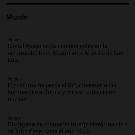
Audio.
Lanzamiento del Tigo 7 CSH: el
nuevo híbrido enchufable de Chery llega
Mundo
al mercado argentino
Panorama Federal
Episodios
Mundo
Audio.
Perito Moreno recibe la Copa
Lionel Messi brilla con dos goles en la
Mundial de Natación de Invierno con
victoria del Inter Miami ante Atlético de San
récords y atletas de 20 países
Luis
Amamos Argentina
Episodios
Audio.
Conductor imputado por
Mundo
accidente fatal en San Luis dejó tres
Hiroshima recuerda el 81° aniversario del
jóvenes muertos y un herido grave
bombardeo atómico y critica la disuasión
Panorama Federal
nuclear
Episodios
Audio.
Historiador de la UBA celebró la
Mundo
marcha atrás en la Ley de Tierras:
Un órgano en Alemania interpretará una obra
“Frenamos un saqueo de recursos”
de John Cage hasta el año 2640
Amamos Argentina