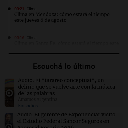
00:21
Clima
Clima en Mendoza: cómo estará el tiempo
este jueves 6 de agosto
00:16
Clima
Clima en Santa Fe: cómo estará el tiempo este
jueves 6 de agosto
Escuchá lo último
00:11
Clima
Clima en Rosario: cómo estará el tiempo este
jueves 6 de agosto
Audio.
El "tarareo conceptual", un
delirio que se vuelve arte con la música
de las palabras
00:05
Clima
Amamos Argentina
Clima en CABA: cómo estará el tiempo este
Episodios
jueves 6 de agosto
Audio.
El gerente de Exponenciar visitó
el Estudio Federal Sancor Seguros en
00:00
Clima
Aapresid Rosario 2026.