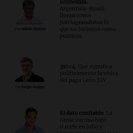
Economía.
la educación y parques
Argentina-Brasil:
Panorama Federal
lloran como
Episodios
patriagrandistas lo
Audio.
El papamóvil de Juan Pablo II
que no hicieron como
Por
Adrián Simioni
revive con la visita de León XIV y una
politicos
historia nacida en Córdoba
Viva la Radio
Episodios
Audio.
Monseñor Fenoy celebra la visita
de León XIV a Argentina y reflexiona
3x1=4.
Qué significa
sobre su impacto espiritual
políticamente la visita
del papa León XIV
Panorama Federal
Episodios
Por
Sergio Suppo
Audio.
El ministro de Economía de Santa
Fe relativiza el impacto del fallo sobre
jubilaciones en la provincia
El dato confiable.
La
Panorama Federal
carne vacuna bajó
Episodios
0,02% en julio y