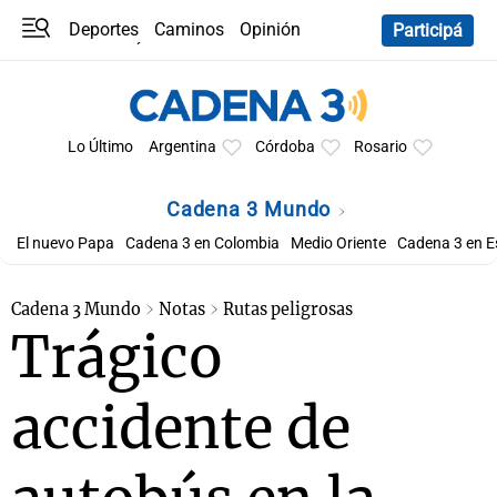
Deportes
Caminos
Opinión
Participá
Programas
Últimas coberturas
Últimas 24 h
En YouTube
Clima
Horóscopo
Lo Último
Argentina
Córdoba
Rosario
Cadena 3 Mundo
El nuevo Papa
Cadena 3 en Colombia
Medio Oriente
Cadena 3 en 
Cadena 3 Mundo
Notas
Rutas peligrosas
Trágico
accidente de