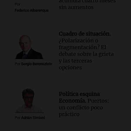
acumula cuatro meses
Por
sin aumentos
Federico Albarenque
Cuadro de situación.
¿Polarización o
fragmentación? El
debate sobre la grieta
y las terceras
Por
Sergio Berensztein
opciones
Política esquina
Economía.
Puertos:
un conflicto poco
práctico
Por
Adrián Simioni