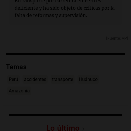
El transporte por carretera en Perú es
deficiente y ha sido objeto de críticas por la
falta de reformas y supervisión.
[Fuente: AP]
Temas
Perú
accidentes
transporte
Huánuco
Amazonía
Lo último