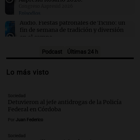
Clima en Córdoba: cómo estará el tiempo este
Congreso Aapresid 2026
jueves 6 de agosto
Episodios
Audio.
Fiestas patronales de Ticino: un
fin de semana de tradición y diversión
en el campo
Panorama Federal
Episodios
Podcast
Últimas 24 h
Audio.
Preparativos para la feria en La
Bulalle, Córdoba: actividades y horarios
Lo más visto
de apertura
Panorama Federal
Episodios
Sociedad
Audio.
Río Gallegos enfrenta secuelas de
Detuvieron al jefe antidrogas de la Policía
lluvias, senadores manifiestan
Federal en Córdoba
oposición a ley de tierras
Panorama Federal
Por
Juan Federico
Episodios
Audio.
Mendoza celebra la apertura del
Sociedad