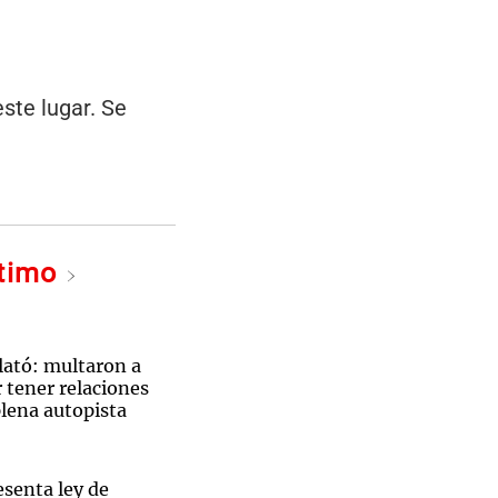
este lugar. Se
ltimo
lató: multaron a
r tener relaciones
plena autopista
esenta ley de