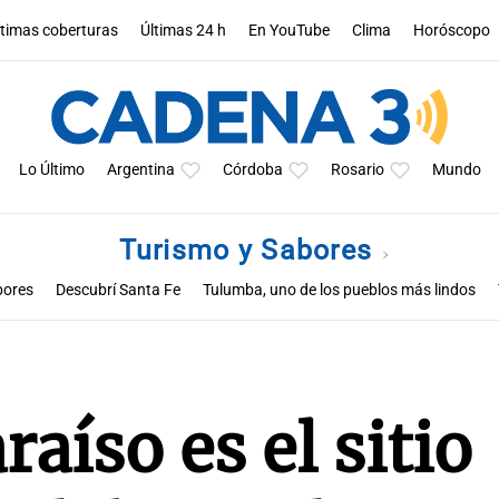
ltimas coberturas
Últimas 24 h
En YouTube
Clima
Horóscopo
Lo Último
Argentina
Córdoba
Rosario
Mundo
Turismo y Sabores
bores
Descubrí Santa Fe
Tulumba, uno de los pueblos más lindos
raíso es el sitio