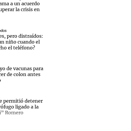
lama a un acuerdo
perar la crisis en
odos
Notas
s, pero distraídos:
tas
Notas
un niño cuando el
Venezuela de
ho el teléfono?
 Groenlandia
Comprometidos
Madur
o de vacunas para
cer de colon antes
o
e permitió detener
ófugo ligado a la
hi” Romero
os