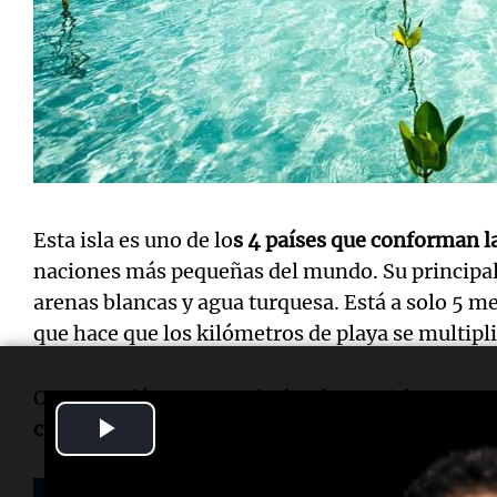
Esta isla es uno de lo
s 4 países que conforman l
naciones más pequeñas del mundo. Su principal 
arenas blancas y agua turquesa. Está a solo 5 me
que hace que los kilómetros de playa se multipl
Otra cuestión muy particular de esta isla es que 
Play
cuadrados y 12 mil habitantes.
Video