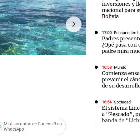
inversiones y l
nacional para su
Bolivia
17:00
Educar entre t
Padres presente
Notas
Notas
No
¿Qué pasa con 
padre mira muc
e en Cadena 3
El huracán de Arequito
Cadena 3 en
16:58
Mundo
Comienza ensay
prevenir el cán
de su desarroll
16:54
Sociedad
FOTO:
Tuvalu
El sistema Linc
Audio.
a “Pescado”, pr
banda de “Lic
Mirá las notas de Cadena 3 en
Expert
WhatsApp
16:53
Mundo