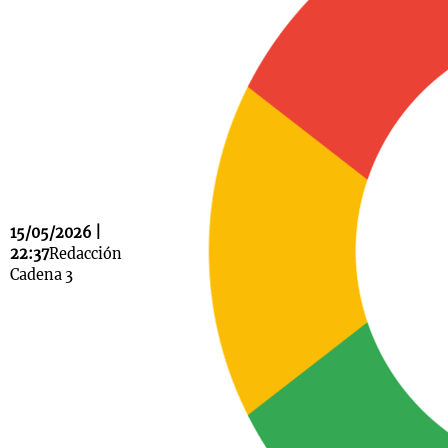
Notas
s
Notas
La Sole en
ial
Mundial 2026
Cadena 3
15/05/2026 |
22:37
Redacción
Cadena 3