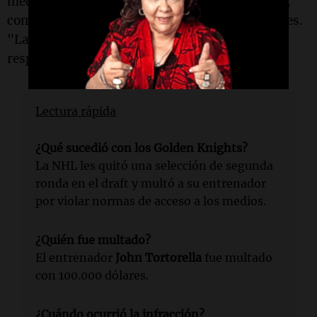
medios después del sexto partido en
Anaheim
",
comunicó el equipo a través de sus redes sociales.
"La organización no hará más comentarios al
respecto".
Lectura rápida
¿Qué sucedió con los Golden Knights?
La NHL les quitó una selección de segunda
ronda en el draft y multó a su entrenador
por violar normas de acceso a los medios.
¿Quién fue multado?
El entrenador
John Tortorella
fue multado
con 100.000 dólares.
¿Cuándo ocurrió la infracción?