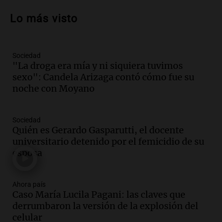
propiedad privada y cuestionamientos a
Lo más visto
la soberanía digital en Argentina
Panorama Federal
Episodios
Sociedad
Audio.
Mendoza se prepara para un fin
"La droga era mía y ni siquiera tuvimos
de semana helado y ciudadanos
sexo": Candela Arizaga contó cómo fue su
marchan contra reforma de tierras
noche con Moyano
Panorama Federal
Episodios
Sociedad
Audio.
El "Mono" de Kapanga
Quién es Gerardo Gasparutti, el docente
adelantó su show en Rosario.
universitario detenido por el femicidio de su
Viva la Radio Rosario
esposa
Episodios
Audio.
Condenan a tres años de prisión
Ahora país
en suspenso a hombre por simular robo
Caso María Lucila Pagani: las claves que
de recaudación en San Luis
derrumbaron la versión de la explosión del
Panorama Federal
celular