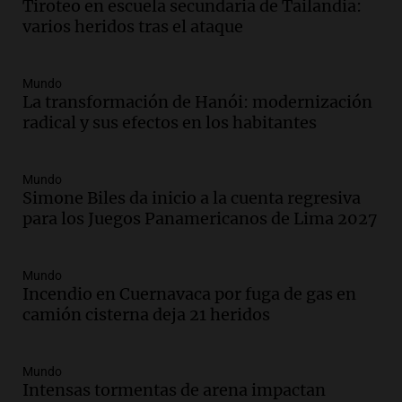
Tiroteo en escuela secundaria de Tailandia:
La Cadena del Gol
varios heridos tras el ataque
Episodios
Audio.
Débora Blanca, psicóloga experta
en ludopatía: “Tener el casino en la
Mundo
mano es muy peligroso”
La transformación de Hanói: modernización
La Argentina, hoy
radical y sus efectos en los habitantes
Episodios
Audio.
Docentes italianos visitaron la
Mundo
ciudad de Córdoba para interiorizarse
Simone Biles da inicio a la cuenta regresiva
sobre los parques educativos
para los Juegos Panamericanos de Lima 2027
Amamos Argentina
Episodios
Audio.
Meteorólogo alertó que El Niño
Mundo
traerá más lluvias y eventos extremos
Incendio en Cuernavaca por fuga de gas en
durante la primavera
camión cisterna deja 21 heridos
Informados al regreso
Episodios
Mundo
Audio.
Córdoba sigue trabajando para
Intensas tormentas de arena impactan
restablecer el servicio de electricidad