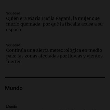
Episodios
Audio.
Medicina reproductiva, entre la
ayuda por problemas de fertilidad y la
Sociedad
Quién era María Lucila Pagani, la mujer que
ostentación de millonarios
murió quemada: por qué la fiscalía acusa a su
Amamos Argentina
esposo
Episodios
Audio.
El juicio contra Oscar González
avanza con testimonios clave sobre el
Sociedad
accidente en Villa Dolores
Continúa una alerta meteorológica en medio
Panorama Federal
país: las zonas afectadas por lluvias y vientos
Episodios
fuertes
Audio.
El teatro Real da la bienvenida a
la temporada Rock Real con bandas
tributo todos los jueves
Panorama Federal
Mundo
Episodios
Audio.
Nicolás Marotta, el cordobés de
Recoleta: “Enfrentar a Boca, sea donde
sea, va a ser lindo”
Mundo