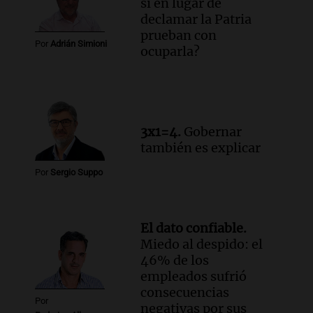
si en lugar de
Audio.
Manifestación en Rosario contra
declamar la Patria
la ley de Propiedad Privada debatida en
prueban con
el Senado.
Por
Adrián Simioni
ocuparla?
Viva la Radio Rosario
Episodios
Audio.
Luis Juez cuestionó la polémica
por la Ley de Tierras: "Construyeron un
relato mentiroso"
3x1=4.
Gobernar
Informados al regreso
también es explicar
Episodios
Por
Sergio Suppo
El dato confiable.
Miedo al despido: el
46% de los
empleados sufrió
consecuencias
Por
negativas por sus