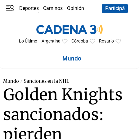
Deportes
Caminos
Opinión
Participá
Programas
Últimas coberturas
Últimas 24 h
En YouTube
Clima
Horóscopo
Lo Último
Argentina
Córdoba
Rosario
Mundo
Mundo
Sanciones en la NHL
Golden Knights
sancionados:
pierden