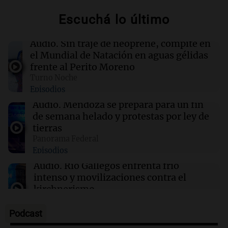
Escuchá lo último
00:22
Clima
Clima en Mendoza: cómo estará el tiempo
este viernes 7 de agosto
Audio.
Sin traje de neoprene, compite en
el Mundial de Natación en aguas gélidas
frente al Perito Moreno
00:16
Clima
Turno Noche
Clima en Santa Fe: cómo estará el tiempo este
Episodios
viernes 7 de agosto
Audio.
Mendoza se prepara para un fin
de semana helado y protestas por ley de
00:11
Clima
tierras
Clima en Rosario: cómo estará el tiempo este
Panorama Federal
viernes 7 de agosto
Episodios
Audio.
Río Gallegos enfrenta frío
intenso y movilizaciones contra el
kirchnerismo
Panorama Federal
Episodios
Podcast
Audio.
Debate en el Senado sobre