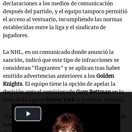
declaraciones a los medios de comunicación
después del partido, y el equipo tampoco permitió
el acceso al vestuario, incumpliendo las normas
establecidas entre la liga y el sindicato de
jugadores.
La NHL, en un comunicado donde anunció la
sanción, indicó que este tipo de infracciones se
consideran "flagrantes" y se aplican tras haber
emitido advertencias anteriores a los
Golden
Knights
. El equipo tiene la opción de apelar la
decisión ante el comisionado
Gary Bettman
en la
sede de la liga en
Nueva York
la próxima semana.
Play
"Los
Golden Knights
están al tanto del anuncio de
hoy de la NHL sobre la disponibilidad para los
Video