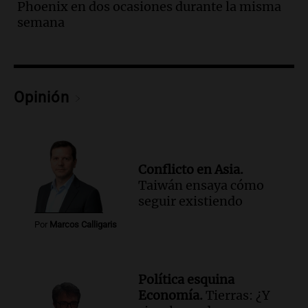
Phoenix en dos ocasiones durante la misma
tras fuertes vientos
semana
Panorama Federal
Episodios
Audio.
Según una encuesta, el 80% de
los empresarios del país cree que la
economía mejorará el próximo año
Opinión
Amamos Argentina
Episodios
Audio.
Carolina Losada: "Faltó que el
oficialismo la explique mejor" sobre la
Conflicto en Asia.
ley de propiedad privada
Taiwán ensaya cómo
Informados al regreso
seguir existiendo
Episodios
Por
Marcos Calligaris
Audio.
Debate en el Senado y protesta
en Rosario contra la ley de Propiedad
Privada.
Viva la Radio Rosario
Política esquina
Episodios
Economía.
Tierras: ¿Y