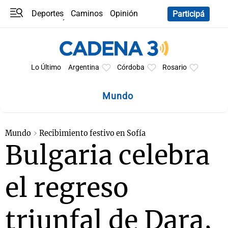
Deportes
Caminos
Opinión
Participá
Programas
Últimas coberturas
Últimas 24 h
En YouTube
Clima
Horóscopo
Lo Último
Argentina
Córdoba
Rosario
Mundo
Mundo
Recibimiento festivo en Sofía
Bulgaria celebra
el regreso
triunfal de Dara,