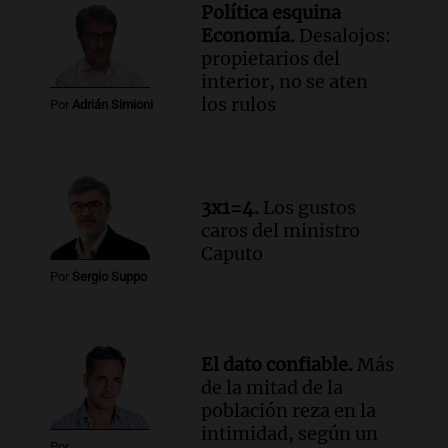
Política esquina
Viva la Radio Rosario
Economía.
Desalojos:
Episodios
propietarios del
Audio.
Luciano Cáceres llega a Córdoba a
interior, no se aten
presentar “Paraíso”, una obra que
los rulos
Por
Adrián Simioni
cuestiona certezas masculinas
Amamos Argentina
Episodios
3x1=4.
Los gustos
caros del ministro
Caputo
Por
Sergio Suppo
El dato confiable.
Más
de la mitad de la
población reza en la
intimidad, según un
Por