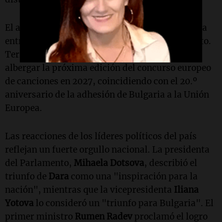
El alcalde de Sofía,
Vassil Terziev
, se encontraba
entre los funcionarios presentes en el aeropuerto.
Terziev mencionó que la capital está lista para
albergar la próxima edición del concurso europeo
de canciones en 2027, coincidiendo con el 20.º
aniversario de la adhesión de Bulgaria a la Unión
Europea.
Las reacciones de los líderes políticos del país
reflejan un fuerte orgullo nacional. La presidenta
del Parlamento,
Mihaela Dotsova
, describió el
triunfo de
Dara
como una "inspiración para la
nación", mientras que la vicepresidenta
Iliana
Yotova
lo consideró un "triunfo para Bulgaria". El
primer ministro
Rumen Radev
proclamó el logro