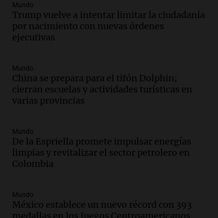
Audio.
Denuncias por represión en el
Mundo
Congreso y evacuación por derrame de
Trump vuelve a intentar limitar la ciudadanía
oxígeno en Montecastro
por nacimiento con nuevas órdenes
Panorama Federal
ejecutivas
Episodios
Audio.
Río Gallegos reporta frío extremo
Mundo
y llega avión para escuelas de la décima
China se prepara para el tifón Dolphin;
brigada aérea
cierran escuelas y actividades turísticas en
Panorama Federal
varias provincias
Episodios
Audio.
La justicia reconoce al COVID
como enfermedad laboral tras la muerte
Mundo
De la Espriella promete impulsar energías
de un docente
limpias y revitalizar el sector petrolero en
Panorama Federal
Colombia
Episodios
Audio.
Aumento de tarifas de luz en San
Luis a partir de agosto por nueva
Mundo
regulación de la energía
México establece un nuevo récord con 393
Panorama Federal
medallas en los Juegos Centroamericanos