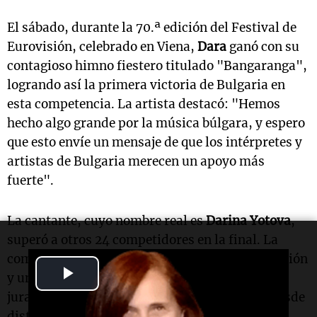
El sábado, durante la 70.ª edición del Festival de
Eurovisión, celebrado en Viena,
Dara
ganó con su
contagioso himno fiestero titulado "Bangaranga",
logrando así la primera victoria de Bulgaria en
esta competencia. La artista destacó: "Hemos
hecho algo grande por la música búlgara, y espero
que esto envíe un mensaje de que los intérpretes y
artistas de Bulgaria merecen un apoyo más
fuerte".
La cantante, cuyo nombre real es
Darina Yotova
,
superó a otros 24 competidores en la final. La
combinación de los ritmos vibrantes de su canción
Play
y una coreografía precisa cautivó tanto a los
jurados como a los televidentes que votaron desde
Video
distintas partes del mundo.