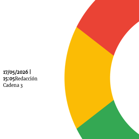
Notas
s
Notas
La Sole en
ial
Mundial 2026
Cadena 3
17/05/2026 |
15:05
Redacción
Cadena 3