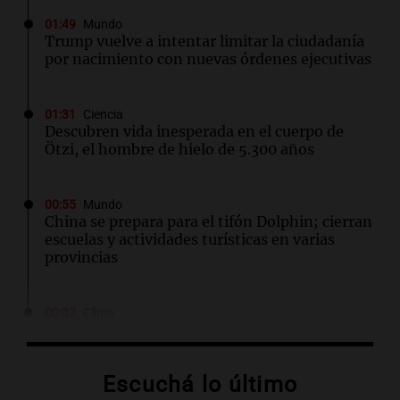
01:49
Mundo
Trump vuelve a intentar limitar la ciudadanía
por nacimiento con nuevas órdenes ejecutivas
01:31
Ciencia
Descubren vida inesperada en el cuerpo de
Ötzi, el hombre de hielo de 5.300 años
00:55
Mundo
China se prepara para el tifón Dolphin; cierran
escuelas y actividades turísticas en varias
provincias
00:32
Clima
Clima en Salta: cómo estará el tiempo este
sábado 8 de agosto
Escuchá lo último