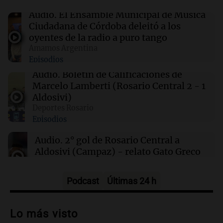
00:27
Clima
Clima en Tucumán: cómo estará el tiempo
Audio.
El Ensamble Municipal de Música
este sábado 8 de agosto
Ciudadana de Córdoba deleitó a los
oyentes de la radio a puro tango
Amamos Argentina
00:21
Clima
Episodios
Clima en Mendoza: cómo estará el tiempo
este sábado 8 de agosto
Audio.
Boletín de Calificaciones de
Marcelo Lamberti (Rosario Central 2 - 1
Aldosivi)
00:16
Clima
Deportes Rosario
Clima en Santa Fe: cómo estará el tiempo este
Episodios
sábado 8 de agosto
Audio.
2° gol de Rosario Central a
Aldosivi (Campaz) - relato Gato Greco
Deportes Rosario
Episodios
Podcast
Últimas 24 h
Audio.
Nuevo desarrollo urbano y casa
del estudiante impulsan el crecimiento
Lo más visto
en Villa María