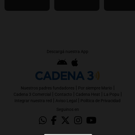
Descargá nuestra App
|
|
Nuestros padres fundadores
Por siempre Mario
|
|
|
|
Cadena 3 Comercial
Contacto
Cadena Heat
La Popu
|
|
Integrar nuestra red
Aviso Legal
Política de Privacidad
Seguinos en