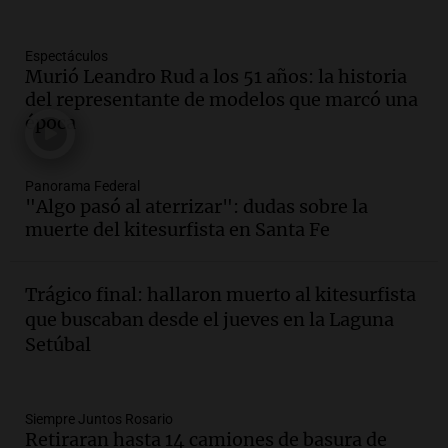
Panorama Federal
Episodios
Espectáculos
Audio.
La gran exposición de la rural de
Murió Leandro Rud a los 51 años: la historia
la Bulaya abrirá sus puertas mañana con
del representante de modelos que marcó una
diversas actividades y sorpresas
época
Panorama Federal
Episodios
Audio.
Villa María presenta nuevos
Panorama Federal
edificios y proyecta una casa del
"Algo pasó al aterrizar": dudas sobre la
estudiante con 48 municipios
muerte del kitesurfista en Santa Fe
involucrados
Panorama Federal
Episodios
Trágico final: hallaron muerto al kitesurfista
Audio.
1° gol de Rosario Central a
que buscaban desde el jueves en la Laguna
Aldosivi (Zalazar en contra) - relato
Setúbal
Gato Greco
Deportes Rosario
Episodios
Audio.
Recomendaciones de vino
Siempre Juntos Rosario
Retiraran hasta 14 camiones de basura de
bonarda para disfrutar el fin de semana