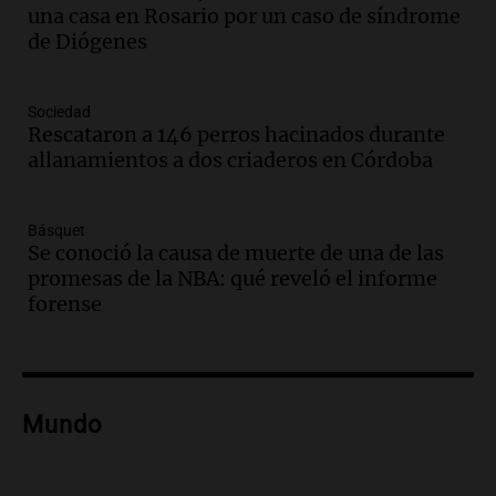
una casa en Rosario por un caso de síndrome
en Mendoza
de Diógenes
Panorama Federal
Episodios
Audio.
Mañana inicia la gran exposición
Sociedad
en la Sociedad Rural de Bulaya con
Rescataron a 146 perros hacinados durante
actividades para toda la familia
allanamientos a dos criaderos en Córdoba
Panorama Federal
Episodios
Básquet
Audio.
Villa María presenta nuevos
Se conoció la causa de muerte de una de las
edificios y una casa del estudiante para
promesas de la NBA: qué reveló el informe
jóvenes de la región
forense
Panorama Federal
Episodios
Audio.
Preparativos finales para la gran
exposición en la sociedad rural de
Bulaya este sábado
Mundo
Panorama Federal
Episodios