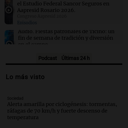
21:54
Mundo
el Estudio Federal Sancor Seguros en
Líderes indígenas guatemaltecos liberados
Aapresid Rosario 2026.
tras 15 meses de prisión sin juicio
Congreso Aapresid 2026
Episodios
Audio.
Fiestas patronales de Ticino: un
fin de semana de tradición y diversión
en el campo
Panorama Federal
Episodios
Podcast
Últimas 24 h
Audio.
Preparativos para la feria en La
Bulalle, Córdoba: actividades y horarios
Lo más visto
de apertura
Panorama Federal
Episodios
Sociedad
Audio.
Río Gallegos enfrenta secuelas de
Alerta amarilla por ciclogénesis: tormentas,
lluvias, senadores manifiestan
ráfagas de 70 km/h y fuerte descenso de
oposición a ley de tierras
temperatura
Panorama Federal
Episodios