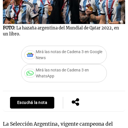
Notas
FOTO:
La hazaña argentina del Mundial de Qatar 2022, en
s
Notas
un libro.
La Sole en
ial
Mundial 2026
Cadena 3
Mirá las notas de Cadena 3 en Google
News
Mirá las notas de Cadena 3 en
WhatsApp
Escuchá la nota
La Selección Argentina, vigente campeona del