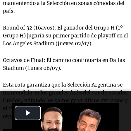
manteniendo a la Selección en zonas cómodas del
país.
Round of 32 (16avos): El ganador del Grupo H (1º
Grupo H) jugaría su primer partido de playoff en el
Los Angeles Stadium (Jueves 02/07).
Octavos de Final: El camino continuaría en Dallas
Stadium (Lunes 06/07).
Esta ruta garantiza que la Selección Argentina se
mantendría en los grandes
hubs
del sur de Estados
Unidos, evitando los saltos geográficos extremos y
el cruce de fronteras entre los tres países
Play
organizadores.
Video