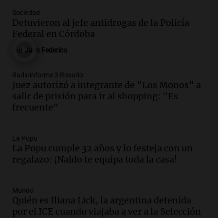
Audio.
Mendoza celebra la apertura del
Sociedad
centro de esquí Penitentes Park tras
Detuvieron al jefe antidrogas de la Policía
siete años de cierre por falta de nieve
Federal en Córdoba
Panorama Federal
Por
Juan Federico
Episodios
Audio.
Madres en Rosario piden por la
Radioinforme 3 Rosario
Juez autorizó a integrante de "Los Monos" a
ley Joaquín.
salir de prisión para ir al shopping: "Es
Viva la Radio Rosario
frecuente"
Episodios
Audio.
Juan Pedro Colombo, rematador
de hacienda: “Las tecnologías no
La Popu
La Popu cumple 32 años y lo festeja con un
reemplazan el contacto con la gente”
regalazo: ¡Naldo te equipa toda la casa!
La Argentina, hoy
Episodios
Audio.
Un trabajador herido tras caer a
Mundo
Quién es Iliana Lick, la argentina detenida
un pozo de 17 metros en Nueva Córdoba
por el ICE cuando viajaba a ver a la Selección
Panorama Federal