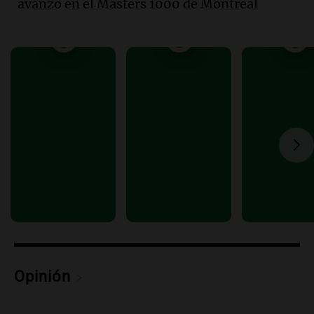
avanzó en el Masters 1000 de Montreal
colaboración con la municipalidad para
la educación y parques
Panorama Federal
Episodios
Audio.
El papamóvil de Juan Pablo II
revive con la visita de León XIV y una
historia nacida en Córdoba
Viva la Radio
Episodios
Audio.
Monseñor Fenoy celebra la visita
de León XIV a Argentina y reflexiona
sobre su impacto espiritual
Panorama Federal
Episodios
Audio.
El ministro de Economía de Santa
Fe relativiza el impacto del fallo sobre
Opinión
jubilaciones en la provincia
Panorama Federal