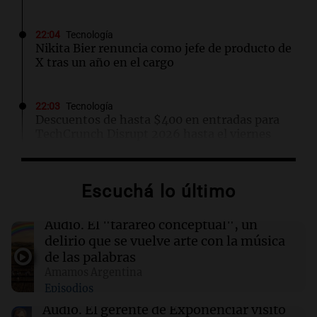
22:04
Tecnología
Nikita Bier renuncia como jefe de producto de
X tras un año en el cargo
22:03
Tecnología
Descuentos de hasta $400 en entradas para
TechCrunch Disrupt 2026 hasta el viernes
22:00
Viva la Radio Rosario
Escuchá lo último
Madres pidieron por la Ley Joaquín en
Rosario: "Nos arrancaron lo más sagrado"
Audio.
El "tarareo conceptual", un
delirio que se vuelve arte con la música
22:00
Sociedad
de las palabras
Buenos Aires se prepara para un frío extremo:
Amamos Argentina
temperaturas cercanas a 0°C desde el viernes
Episodios
Audio.
El gerente de Exponenciar visitó