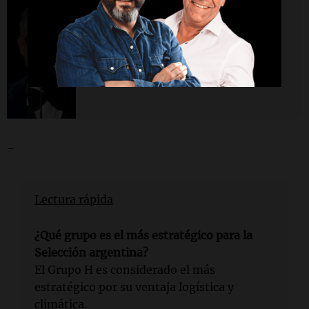
Mundial 2026
La impactante interpretación de
Andrea Bocelli para abrir el
sorteo del Mundial
-
Lectura rápida
¿Qué grupo es el más estratégico para la
Selección argentina?
El Grupo H es considerado el más
estratégico por su ventaja logística y
climática.