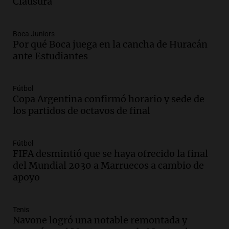
Clausura
“Frenamos un saqueo de recursos”
Amamos Argentina
Episodios
Boca Juniors
Audio.
Ahyre estuvo en el Estudio
Por qué Boca juega en la cancha de Huracán
Federal Sancor Seguros y adelantó su
ante Estudiantes
nuevo tema a Cadena 3 Rosario.
Viva la Radio Rosario
Fútbol
Episodios
Copa Argentina confirmó horario y sede de
Audio.
Cierre del Paso Internacional
los partidos de octavos de final
Cristo Redentor por acumulación de
nieve se extiende a 22 días
Panorama Federal
Fútbol
Episodios
FIFA desmintió que se haya ofrecido la final
del Mundial 2030 a Marruecos a cambio de
Audio.
Estudiantes de Italia realizan
apoyo
prácticas docentes en Córdoba para
enriquecer su formación educativa
Panorama Federal
Tenis
Episodios
Navone logró una notable remontada y
Audio.
La Universidad de Milán y su