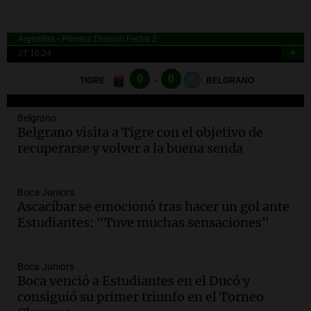
Episodios
Audio.
Lanzamiento del Tigo 7 CSH: el
nuevo híbrido enchufable de Chery llega
Deportes
al mercado argentino
Panorama Federal
Episodios
Belgrano
Audio.
Perito Moreno recibe la Copa
Belgrano visita a Tigre con el objetivo de
Mundial de Natación de Invierno con
recuperarse y volver a la buena senda
récords y atletas de 20 países
Amamos Argentina
Episodios
Boca Juniors
Audio.
Conductor imputado por
Ascacíbar se emocionó tras hacer un gol ante
accidente fatal en San Luis dejó tres
Estudiantes: "Tuve muchas sensaciones"
jóvenes muertos y un herido grave
Panorama Federal
Episodios
Boca Juniors
Boca venció a Estudiantes en el Ducó y
Audio.
Historiador de la UBA celebró la
consiguió su primer triunfo en el Torneo
marcha atrás en la Ley de Tierras: