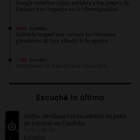
Google redefine cómo nombra a los grupos de
hackers y su impacto en la ciberseguridad
18:00
Sociedad
Quiniela vespertina: conocé los números
ganadores de hoy sábado 8 de agosto.
17:55
Sociedad
Detuvieron en España a un exmodelo
argentino acusado de matar a su expareja
17:47
Cadena 3 Mundo
Escuchá lo último
El impactante momento en que un terremoto
sorprendió a médicos durante una cirugía en
Japón
Audio.
Orellana Lucca celebró su peña
de folclore en Córdoba
17:47
Mundo
Tarde y Media
Conductores demandan a Mercedes AMG por
Episodios