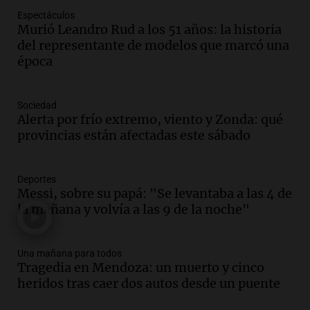
Una mañana para todos
Espectáculos
Episodios
Murió Leandro Rud a los 51 años: la historia
Audio.
Casabindo se prepara para una
del representante de modelos que marcó una
celebración única: 30.000 turistas y el
época
tradicional Toreo de la Vincha
Una mañana para todos
Sociedad
Episodios
Alerta por frío extremo, viento y Zonda: qué
Audio.
Borges, abogada de Pourrain:
provincias están afectadas este sábado
"Tres hombres se lo llevaron para
hacerle preguntas y nunca regresó"
Una mañana para todos
Deportes
Episodios
Messi, sobre su papá: "Se levantaba a las 4 de
la mañana y volvía a las 9 de la noche"
Audio.
Voluntarios limpiaron 9.000
metros del río Suquía y retiraron hasta
800 kilos de basura por jornada
Una mañana para todos
Una mañana para todos
Tragedia en Mendoza: un muerto y cinco
Episodios
heridos tras caer dos autos desde un puente
Audio.
La historia de la servilleta que
firmó Jorge Messi para el primer