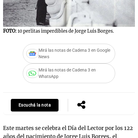
Notas
FOTO:
10 perlitas imperdibles de Jorge Luis Borges.
s
Notas
La Sole en
ial
Mundial 2026
Cadena 3
Mirá las notas de Cadena 3 en Google
News
Mirá las notas de Cadena 3 en
WhatsApp
Escuchá la nota
Este martes se celebra el Día del Lector por los 122
años del nacimiento de Jorge Luis Borges, el