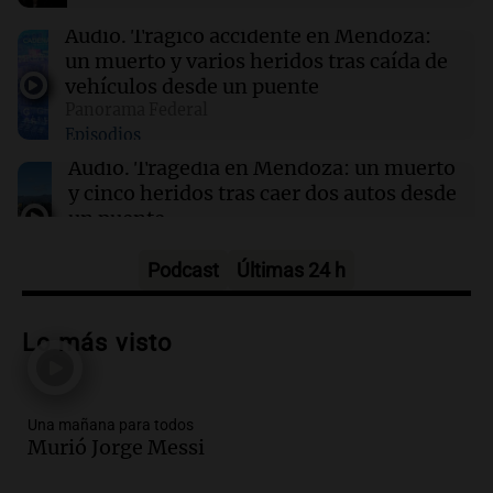
quemaduras ocasionadas por el logotipo del
vehículo
Audio.
Trágico accidente en Mendoza:
un muerto y varios heridos tras caída de
vehículos desde un puente
17:43
Deportes
Panorama Federal
Deportivo Riestra se impone 2-0 a
Episodios
Estudiantes y se posiciona en la tabla
Audio.
Tragedia en Mendoza: un muerto
y cinco heridos tras caer dos autos desde
un puente
Una mañana para todos
Episodios
Podcast
Últimas 24 h
Audio.
Messi llegará esta noche a
Rosario para acompañar a su familia
Lo más visto
tras la muerte de su papá
Una mañana para todos
Episodios
Una mañana para todos
Audio.
Ley de Propiedad Privada: el revés
Murió Jorge Messi
en el Congreso expuso una debilidad
comunicacional del Gobierno