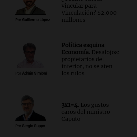
Episodios
vincular para
Audio.
Altas Cumbres: rescataron a una
Vinculación? $2.000
cabra que llevaba ocho días atrapada en
millones
Por
Guillermo López
un precipicio
Una mañana para todos
Episodios
Política esquina
Audio.
Chile planteó mejorar la
Economía.
Desalojos:
conectividad fronteriza, aérea y digital
propietarios del
con Jujuy
interior, no se aten
Panorama Federal
los rulos
Por
Adrián Simioni
Episodios
Audio.
Del fitness a la longevidad: por
qué crece el consumo de alimentos con
proteínas
3x1=4.
Los gustos
Una mañana para todos
caros del ministro
Episodios
Caputo
Audio.
Investigan un asalto millonario a
Por
Sergio Suppo
la cooperativa Talamochita en Villa
María