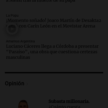
a Messi tras la muerte de su papá
Audio.
Una nutricionista derribó el mito
del desayuno ideal: qué alimentos
conviene priorizar
La Popu
Una mañana para todos
¡Momento soñado! Joaco Martín de Desakta2
Episodios
cantó con Carín León en el Movistar Arena
Audio.
Murió Jorge Messi
Amamos Argentina
Una mañana para todos
Luciano Cáceres llega a Córdoba a presentar
Episodios
“Paraíso”, una obra que cuestiona certezas
masculinas
Audio.
Mateo, a los 25 años, lucha
contra el tiempo: necesita un trasplante
para poder seguir viviend
Una mañana para todos
Episodios
Opinión
Audio.
Estiman que la inflación nacional
de julio será menor al 2,9% registrado
en CABA
Subasta millonaria.
Una mañana para todos
¿Cuánto cuesta