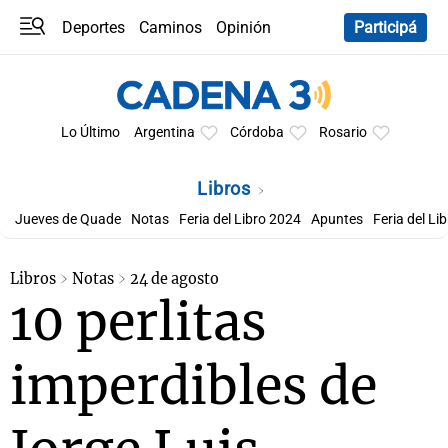
Deportes
Caminos
Opinión
Participá
Programas
Últimas coberturas
Últimas 24 h
En YouTube
Clima
Horóscopo
Lo Último
Argentina
Córdoba
Rosario
Libros
Jueves de Quade
Notas
Feria del Libro 2024
Apuntes
Feria del Li
Libros
Notas
24 de agosto
10 perlitas
imperdibles de