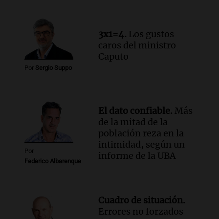
todos tenían algo que ver"
Una mañana para todos
Episodios
3x1=4.
Los gustos
Audio.
Una nutricionista derribó el mito
caros del ministro
del desayuno ideal: qué alimentos
Caputo
conviene priorizar
Por
Sergio Suppo
Una mañana para todos
Episodios
El dato confiable.
Más
de la mitad de la
población reza en la
intimidad, según un
Por
informe de la UBA
Federico Albarenque
Cuadro de situación.
Errores no forzados