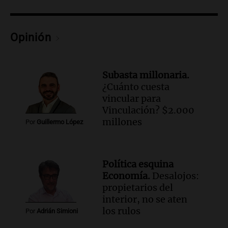
Episodios
Audio.
La historia de la servilleta que
firmó Jorge Messi para el primer
Opinión
contrato de Leo con Barcelona
Una mañana para todos
Episodios
Subasta millonaria.
¿Cuánto cuesta
Audio.
Joan Gaspart: "Sin Jorge, no sé si
vincular para
Messi hubiera llegado adonde llegó"
Vinculación? $2.000
Una mañana para todos
millones
Por
Guillermo López
Episodios
Audio.
El orgullo y el sueño argentino de
Jorge Messi en una entrevista con Rony
Política esquina
Vargas en 2007
Economía.
Desalojos:
Una mañana para todos
propietarios del
Episodios
interior, no se aten
Audio.
El abuelo de Agostina Vega, tras
los rulos
Por
Adrián Simioni
las nuevas detenciones: "En esa casa