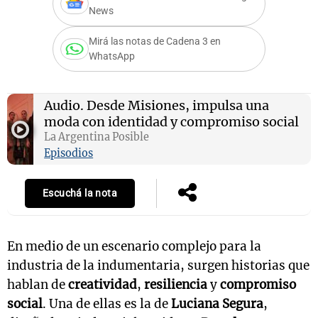
News
Mirá las notas de Cadena 3 en
WhatsApp
Notas
s
Notas
La Sole en
Audio.
Desde Misiones, impulsa una
ial
Mundial 2026
Cadena 3
moda con identidad y compromiso social
La Argentina Posible
Episodios
Escuchá la nota
En medio de un escenario complejo para la
industria de la indumentaria, surgen historias que
hablan de
creatividad
,
resiliencia
y
compromiso
social
. Una de ellas es la de
Luciana Segura
,