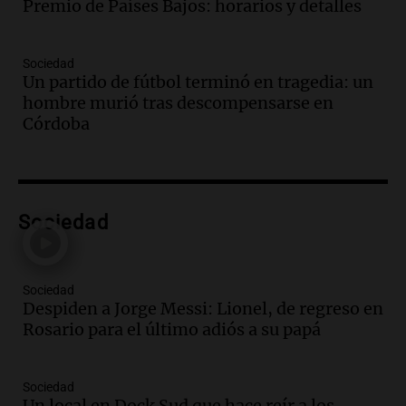
Premio de Países Bajos: horarios y detalles
de folclore en Córdoba
Tarde y Media
Episodios
Sociedad
Un partido de fútbol terminó en tragedia: un
Audio.
Trágico accidente en Mendoza:
hombre murió tras descompensarse en
un muerto y varios heridos tras caída de
Córdoba
vehículos desde un puente
Panorama Federal
Episodios
Audio.
Tragedia en Mendoza: un muerto
Sociedad
y cinco heridos tras caer dos autos desde
un puente
Una mañana para todos
Episodios
Sociedad
Despiden a Jorge Messi: Lionel, de regreso en
Audio.
Messi llegará esta noche a
Rosario para el último adiós a su papá
Rosario para acompañar a su familia
tras la muerte de su papá
Una mañana para todos
Sociedad
Episodios
Un local en Dock Sud que hace reír a los