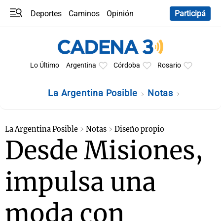
Deportes
Caminos
Opinión
Participá
Programas
Últimas coberturas
Últimas 24 h
En YouTube
Clima
Horóscopo
Lo Último
Argentina
Córdoba
Rosario
La Argentina Posible
Notas
La Argentina Posible
Notas
Diseño propio
Desde Misiones,
impulsa una
moda con