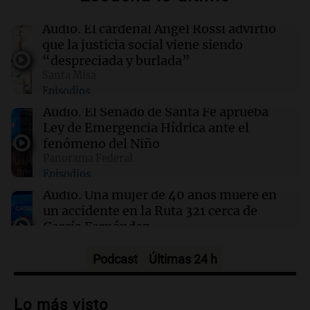
El juicio a "Pity" Álvarez por el asesinato de
Cristian Díaz en Villa Lugano iniciará este
Audio.
El cardenal Ángel Rossi advirtió
lunes
que la justicia social viene siendo
“despreciada y burlada”
Santa Misa
09:13
Mundo
Episodios
No se detectan casos de ébola en barco fluvial
en cuarentena cerca de Kinshasa, Congo
Audio.
El Senado de Santa Fe aprueba
Ley de Emergencia Hídrica ante el
fenómeno del Niño
09:04
Deportes
Panorama Federal
Paredes viajará a Rosario para estar con Messi
Episodios
tras la muerte de su padre
Audio.
Una mujer de 40 años muere en
un accidente en la Ruta 321 cerca de
García Fernández
Panorama Federal
Episodios
Podcast
Últimas 24 h
Audio.
El Tesoro Nacional captura 12
billones de pesos y genera excedente de
Lo más visto
liquidez de 4 billones