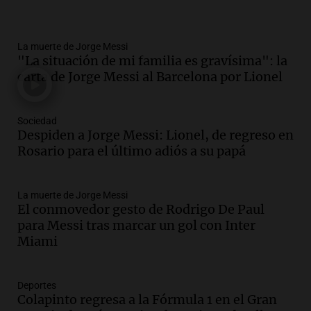
Panorama Federal
Episodios
La muerte de Jorge Messi
Audio.
La lección del Titanic y la
"La situación de mi familia es gravísima": la
humildad en tiempos de tormenta
carta de Jorge Messi al Barcelona por Lionel
según San Ignacio de Loyola
Panorama Federal
Episodios
Sociedad
Audio.
Tormentas y filtraciones: "El
Despiden a Jorge Messi: Lionel, de regreso en
agua entra por donde menos
Rosario para el último adiós a su papá
imaginamos"
Una Mañana para todos Rosario
La muerte de Jorge Messi
Episodios
El conmovedor gesto de Rodrigo De Paul
Audio.
Nahuel Pennisi y la huella de
para Messi tras marcar un gol con Inter
Mercedes Sosa: "La emoción es el filtro
Miami
máximo".
Una Mañana para todos Rosario
Episodios
Deportes
Colapinto regresa a la Fórmula 1 en el Gran
Audio.
Orellana Lucca celebró su peña