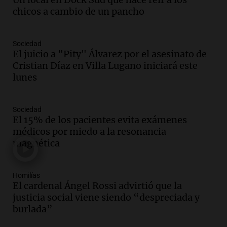
Audio.
Ley de Propiedad Privada: el revés
chicos a cambio de un pancho
en el Congreso expuso una debilidad
comunicacional del Gobierno
Una mañana para todos
Sociedad
El juicio a "Pity" Álvarez por el asesinato de
Episodios
Cristian Díaz en Villa Lugano iniciará este
Audio.
Casabindo se prepara para una
lunes
celebración única: 30.000 turistas y el
tradicional Toreo de la Vincha
Una mañana para todos
Sociedad
Episodios
El 15% de los pacientes evita exámenes
Audio.
Borges, abogada de Pourrain:
médicos por miedo a la resonancia
"Tres hombres se lo llevaron para
magnética
hacerle preguntas y nunca regresó"
Una mañana para todos
Homilías
Episodios
El cardenal Ángel Rossi advirtió que la
Audio.
Voluntarios limpiaron 9.000
justicia social viene siendo “despreciada y
metros del río Suquía y retiraron hasta
burlada”
800 kilos de basura por jornada
Una mañana para todos