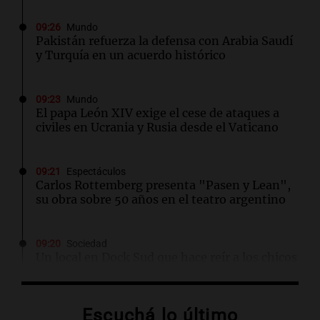
09:26
Mundo
Pakistán refuerza la defensa con Arabia Saudí
y Turquía en un acuerdo histórico
09:23
Mundo
El papa León XIV exige el cese de ataques a
civiles en Ucrania y Rusia desde el Vaticano
09:21
Espectáculos
Carlos Rottemberg presenta "Pasen y Lean",
su obra sobre 50 años en el teatro argentino
09:20
Sociedad
Un local en Dock Sud que hace reír a los chicos
a cambio de un pancho
Escuchá lo último
09:14
Sociedad