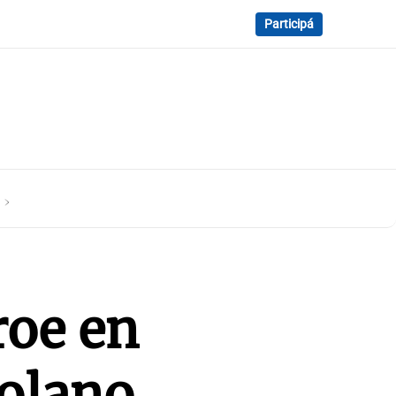
Participá
a
roe en
zolano