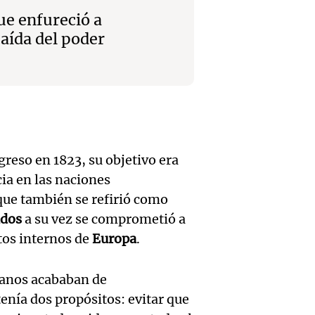
nivel 
2026
volcar 
ue enfureció a
Audio.
"La ci
Panorama F
aída del poder
autopi
Episodios
Detien
tiene 
Tucum
hombr
faceta
Famag
Audio.
eleme
Noticias Ro
cerca 
Episodios
Violen
robado
puent
greso en 1823, su objetivo era
en pel
Rafael
cia en las naciones
Maria
de Cór
ue también se refirió como
durant
Audio.
Panorama F
idos
a su vez se comprometió a
delinc
madru
Episodios
tos internos de
Europa
.
Region
escapa
vierne
Audio.
Insegu
canos acababan de
dinero
Panorama F
aprue
Rural 
enía dos propósitos: evitar que
Episodios