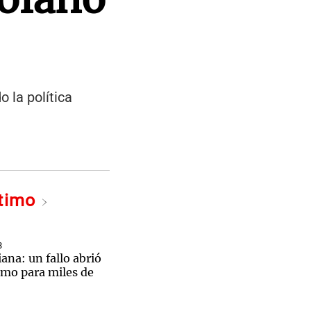
 la política
ltimo
3
iana: un fallo abrió
amo para miles de