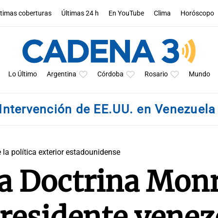
ltimas coberturas
Últimas 24 h
En YouTube
Clima
Horóscopo
Lo Último
Argentina
Córdoba
Rosario
Mundo
Intervención de EE.UU. en Venezuel
e la política exterior estadounidense
la Doctrina Mon
 presidente vene