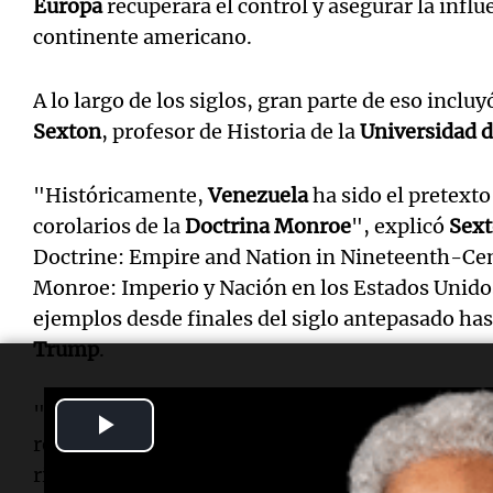
Europa
recuperara el control y asegurar la infl
continente americano.
A lo largo de los siglos, gran parte de eso incluy
Sexton
, profesor de Historia de la
Universidad d
"Históricamente,
Venezuela
ha sido el pretext
corolarios de la
Doctrina Monroe
", explicó
Sex
Doctrine: Empire and Nation in Nineteenth-Ce
Monroe: Imperio y Nación en los Estados Unidos
ejemplos desde finales del siglo antepasado has
Trump
.
"Y desde el siglo XIX, este ha sido un país divid
Play
relaciones difíciles con potencias extranjeras, 
Video
rivales de
Estados Unidos
".