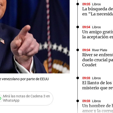
09:05
Libros
La búsqueda del
en "La necesid
09:04
Libros
Un amigo grati
Notas
Notas
No
la aceptación e
e en Cadena 3
El huracán de Arequito
Cadena 3 en
09:04
River Plate
River se enfren
duelo crucial pa
Coudet
09:03
Libros
te venezolano por parte de EEUU
El llanto de lo
misterio que re
Mirá las notas de Cadena 3 en
WhatsApp
Audio.
09:03
Libros
Un hombre de h
amor y la corru