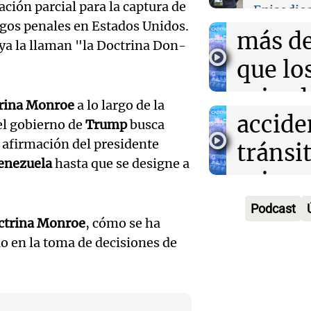
Audio.
Córdo
ción parcial para la captura de
Episodio
Noticias
gos penales en Estados Unidos.
Episodios
Dismi
más de
ya la llaman "la Doctrina Don-
las ví
que lo
Audio.
fatale
privad
rina Monroe
a lo largo de la
Dismi
accide
según
el gobierno de
Trump
busca
la afirmación del presidente
las ví
tránsit
estudi
enezuela
hasta que se designe a
Audio.
fatale
prime
Noticias
Episodios
santaf
accide
semest
Podcast
ctrina Monroe
, cómo se ha
Renat
tránsit
2026
Audio.
do en la toma de decisiones de
Reinh
prime
Panorama F
camio
Episodios
fue pr
semest
muere 