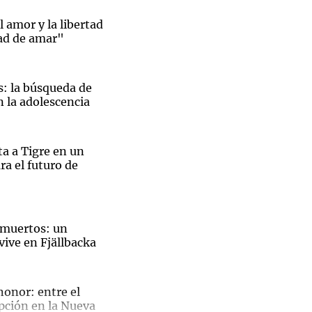
 amor y la libertad
ad de amar"
Notas
s: la búsqueda de
tas
Notas
n la adolescencia
Venezuela de
 Groenlandia
Comprometidos
Madur
ta a Tigre en un
ra el futuro de
s muertos: un
vive en Fjällbacka
El
onor: entre el
pción en la Nueva