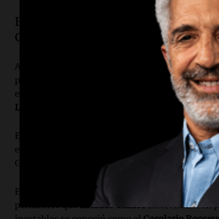
El Corolario Roosevelt y la diplom
Garrote"
Al principio, los líderes europeos prestaron poc
pero la
Doctrina Monroe
ha sido invocada en los
entonces para justificar las intervenciones mil
Latinoamérica
.
El primer desafío directo se produjo luego de q
emperador
Maximiliano
en
México
en la década
Guerra Civil,
Francia
cedió ante la presión estad
En 1904, el argumento del presidente
Theodore
permitirse que
Estados Unidos
interviniera en 
inestables se conoció como el
Corolario Roosev