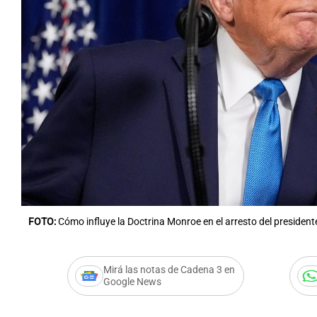
Notas
Notas
Editorial
Mundial 2026
La Sol
FOTO:
Cómo influye la Doctrina Monroe en el arresto del presiden
Mirá las notas de Cadena 3 en
Google News