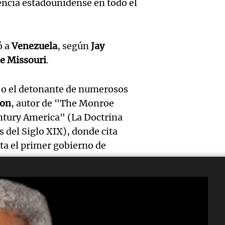
objeto
uencia estadounidense en todo el
modifi
a prod
valor
en el 
agrope
Panorama F
ó a
Venezuela
, según
Jay
de
para
Episodios
Audio.
e Missouri
.
exprop
septi
Ciuda
y desa
o o el detonante de numerosos
Panorama F
Audio.
italian
Episodios
ton
, autor de "The Monroe
sesión
impuls
ntury America" (La Doctrina
fallo 
legisla
 del Siglo XIX), donde cita
regist
vía de
ta el primer gobierno de
intens
comed
para m
Audio.
Noticias
meren
descen
Episodios
Detuvi
ido y díscolo que ha tenido
comun
Radioinfor
y (que) también es cortejado por
un pol
Episodios
para m