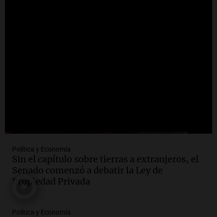
Audio.
Ulpiano Suárez se lanza como
candidato a gobernador de Mendoza
para 2027
Panorama Federal
Episodios
Audio.
Críticas a autoridades por cierre
del paso internacional por intenso
temporal de nieve en la alta montaña
Panorama Federal
Episodios
Política y Economía
Sin el capítulo sobre tierras a extranjeros, el
Senado comenzó a debatir la Ley de
Propiedad Privada
Política y Economía