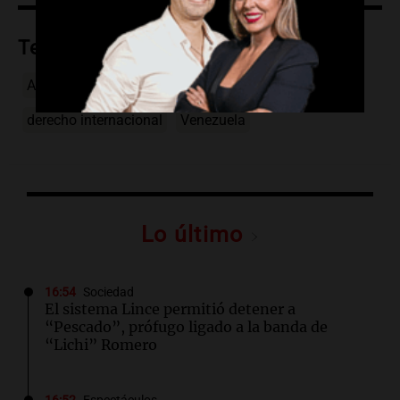
Temas
Axel Kicillof
Nicolás Maduro
Donald Trump
derecho internacional
Venezuela
Lo último
16:54
Sociedad
El sistema Lince permitió detener a
“Pescado”, prófugo ligado a la banda de
“Lichi” Romero