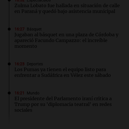
16:52
Espectáculos
Zulma Lobato fue hallada en situación de calle
en Paraná y quedó bajo asistencia municipal
16:27
Básquet
Jugaban al básquet en una plaza de Córdoba y
apareció Facundo Campazzo: el increíble
momento
16:23
Deportes
Los Pumas ya tienen el equipo listo para
enfrentar a Sudáfrica en Vélez este sábado
16:21
Mundo
El presidente del Parlamento iraní critica a
Trump por su 'diplomacia teatral' en redes
sociales
16:20
Visita del papa León XIV a Argentina