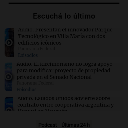
"Difundan el milagro": el recuerdo de una
amiga del papa León XIV sobre su misión en
Escuchá lo último
Perú
Audio.
Presentan el innovador Parque
16:19
Boca Juniors
Tecnológico en Villa María con dos
Boca confirmó cuándo llegará al país el
edificios icónicos
ecuatoriano Enner Valencia
Panorama Federal
Episodios
16:06
Mundo
Audio.
El kirchnerismo no logra apoyo
Crisis sanitaria en Cisjordania: las políticas
para modificar proyecto de propiedad
israelíes afectan gravemente el acceso a la
privada en el Senado Nacional
salud
Panorama Federal
Episodios
16:02
Mundo
Audio.
Estados Unidos advierte sobre
Las primarias de Tennessee marcan el debut
contrato entre cooperativa argentina y
de un controvertido mapa parlamentario que
Huawei en Neuquén
divide Memphis
Panorama Federal
Episodios
Podcast
Últimas 24 h