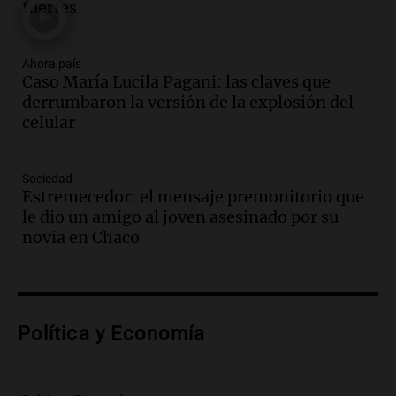
fuertes
Episodios
Audio.
Debate en el Senado por la ley de
propiedad privada genera preocupación
Ahora país
Caso María Lucila Pagani: las claves que
y críticas entre senadores
derrumbaron la versión de la explosión del
Panorama Federal
celular
Episodios
Audio.
La comunidad boliviana en Salta:
un pilar cultural y social según Antonio
Sociedad
Marocco
Estremecedor: el mensaje premonitorio que
Panorama Federal
le dio un amigo al joven asesinado por su
Episodios
novia en Chaco
Audio.
Ordenan el reintegro de dos
niños a Córdoba tras disputa de
custodia en Salta
Panorama Federal
Política y Economía
Episodios
Audio.
Inviolabilidad de la propiedad
privada: el ruido que tapa cosas