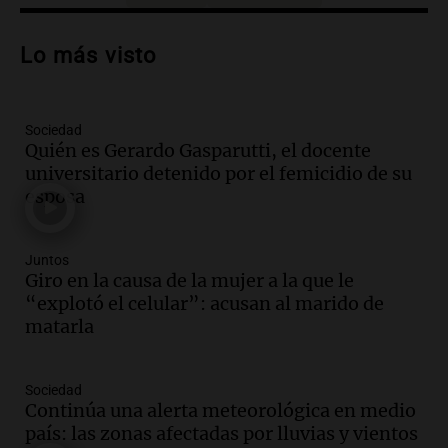
Audio.
El vicegobernador de Salta resalta
la presencia de 70.000 bolivianos en la
Lo más visto
provincia y su integración
Panorama Federal
Episodios
Sociedad
Audio.
La amiga del Papa León XIV
Quién es Gerardo Gasparutti, el docente
recordó su paso por Perú: "Nos decía
universitario detenido por el femicidio de su
siempre: ''Difundan el milagro''"
esposa
Viva la Radio
Episodios
Audio.
Santa Fe, segunda provincia con
Juntos
más femicidios del país, según informe
Giro en la causa de la mujer a la que le
de Casa del Encuentro
“explotó el celular”: acusan al marido de
Panorama Federal
matarla
Episodios
Audio.
Santa Fe reactivará 1.500
Sociedad
viviendas paralizadas tras el cierre de
Continúa una alerta meteorológica en medio
Procrear en la provincia
país: las zonas afectadas por lluvias y vientos
Panorama Federal