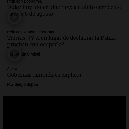
importantes
Política y Economía
Dólar hoy, dólar blue hoy: a cuánto cerró este
Editorial
jueves 6 de agosto
Episodios
Audio.
Lanzaron una campaña para que
niños con cáncer reciban regalos por el
Política esquina Economía
día del niño.
Tierras: ¿Y si en lugar de declamar la Patria
La Argentina Posible
prueban con ocuparla?
Episodios
Por
Adrián Simioni
Audio.
Ganó una beca en la secundaria,
se mudó a Córdoba y hoy lleva la
3x1:4
bandera de la universidad
Gobernar también es explicar
La Argentina Posible
Episodios
Por
Sergio Suppo
Audio.
El 80% de los ejecutivos espera
una mejora económica, pero modera
sus expectativas
Ahora país
Episodios
Audio.
Walter Mazzanti en Cadena 3