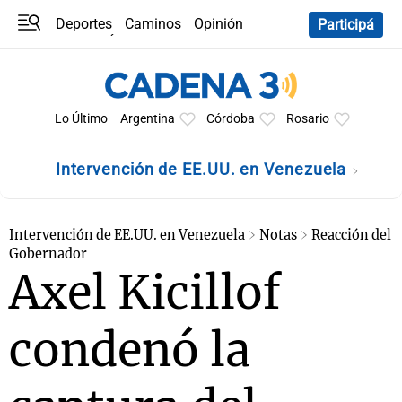
Deportes
Caminos
Opinión
Participá
Programas
Últimas coberturas
Últimas 24 h
En YouTube
Clima
Horóscopo
Lo Último
Argentina
Córdoba
Rosario
Intervención de EE.UU. en Venezuela
Intervención de EE.UU. en Venezuela
Notas
Reacción del
Gobernador
Axel Kicillof
condenó la