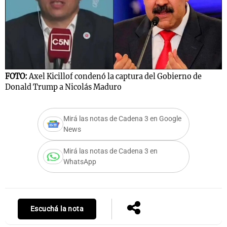
Notas
s
Notas
La Sole en
FOTO:
Axel Kicillof condenó la captura del Gobierno de
ial
Mundial 2026
Cadena 3
Donald Trump a Nicolás Maduro
Mirá las notas de Cadena 3 en Google
News
Mirá las notas de Cadena 3 en
WhatsApp
Escuchá la nota