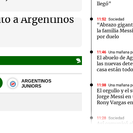
llegó"
uto a Argentinos
11:52
Sociedad
“Abrazo gigante
la familia Mess
por duelo
Notas
Notas
No
e en Cadena 3
El huracán de Arequito
Cadena 3 en
11:46
Una mañana pa
El abuelo de Ag
las nuevas det
casa están tod
11:38
Una mañana pa
El orgullo y el
Jorge Messi en 
Rony Vargas e
11:28
Sociedad
Así comunicó e
la muerte de Jo