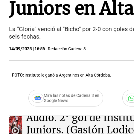
Juniors en Alt
La "Gloria" venció al "Bicho" por 2-0 con goles
seis fechas.
14/09/2025 | 16:56
Redacción Cadena 3
FOTO:
Instituto le ganó a Argentinos en Alta Córdoba.
Mirá las notas de Cadena 3 en
Google News
Audio.
2° gol de Instit
Juniors. (Gastón Lodic