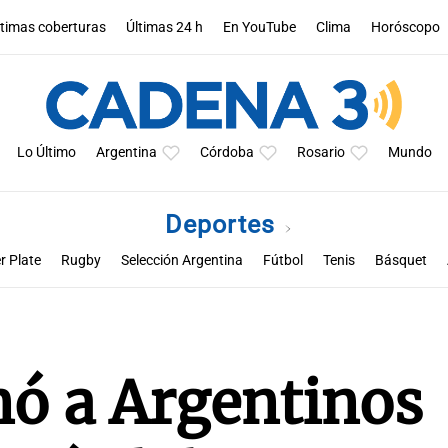
ltimas coberturas
Últimas 24 h
En YouTube
Clima
Horóscopo
Lo Último
Argentina
Córdoba
Rosario
Mundo
Deportes
r Plate
Rugby
Selección Argentina
Fútbol
Tenis
Básquet
a
Rueda la pelota
Racing de Córdoba
Superclásico cordobés
M
anó a Argentinos