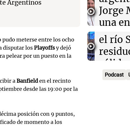
Iniciat
nte Argentinos
entrañ
Jorge 
ciuda
Panorama F
una en
Episodios
busca 
Audio.
con R
el río 
 pudo meterse entre los ocho
abuelo
Vargas
a disputar los
Playoffs
y dejó
residu
Agosti
Una mañana
ra pelear por un puesto en la
sólido
Episodios
Audio.
tras l
apoyo
Podcast
Roni V
detenc
cibir a
Banfield
en el recinto
munic
habla 
ptiembre desde las 19:00 por la
"En es
Audio.
Panorama F
crecim
todos 
Episodios
Nutric
futbol
algo q
ndécima posición con 9 puntos,
derrib
ificado de momento a los
su hijo
Una mañana