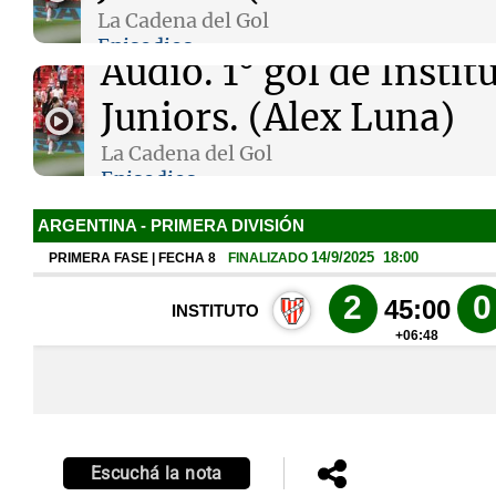
La Cadena del Gol
Episodios
Audio.
1° gol de Instit
Juniors. (Alex Luna)
Notas
Notas
La Cadena del Gol
Episodios
Editorial
Mundial 2026
La Sol
Escuchá la nota