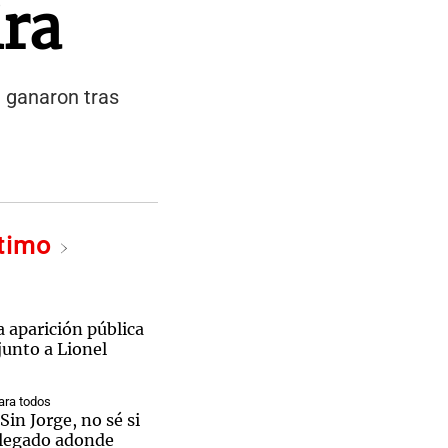
ira
á ganaron tras
ltimo
a aparición pública
junto a Lionel
ra todos
Sin Jorge, no sé si
llegado adonde