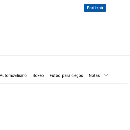
Participá
Automovilismo
Boxeo
Fútbol para ciegos
Notas
essimanía
Los Pumas en Córdoba