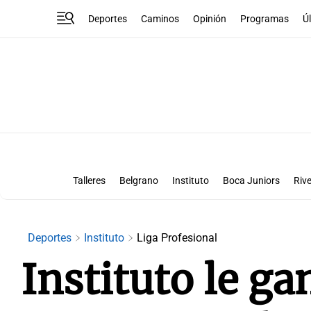
Deportes
Caminos
Opinión
Programas
Ú
Talleres
Belgrano
Instituto
Boca Juniors
Rive
Liga Superclásico
Te vi en la canch
Deportes
Instituto
Liga Profesional
Instituto le g