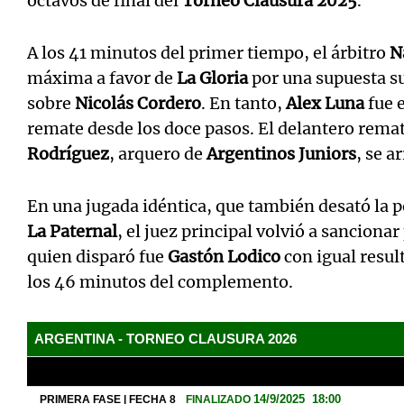
octavos de final del
Torneo Clausura 2025
.
A los 41 minutos del primer tiempo, el árbitro
N
máxima a favor de
La Gloria
por una supuesta s
sobre
Nicolás Cordero
. En tanto,
Alex Luna
fue e
remate desde los doce pasos. El delantero rema
Rodríguez
, arquero de
Argentinos Juniors
, se a
En una jugada idéntica, que también desató la p
La Paternal
, el juez principal volvió a sanciona
quien disparó fue
Gastón Lodico
con igual result
los 46 minutos del complemento.