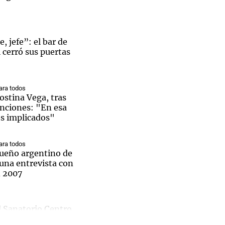
, jefe”: el bar de
i cerró sus puertas
Notas
tas
Notas
Venezuela de
 Groenlandia
Comprometidos
Madur
ra todos
ostina Vega, tras
enciones: "En esa
os implicados"
ra todos
 sueño argentino de
una entrevista con
n 2007
l Sanatorio Centro
rge Messi