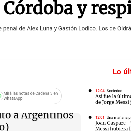
a Córdoba y resp
 de penal de Alex Luna y Gastón Lodico. Los de Oldr
Lo ú
12:04
Sociedad
Mirá las notas de Cadena 3 en
Así fue la últim
WhatsApp
de Jorge Messi 
uto a Argentinos
12:01
Una mañana pa
Joan Gaspart: "
o)
Messi hubiera 