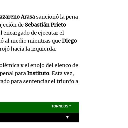
del de
Episodios
Audio.
Barcel
ideal: 
Deten
azareno Arasa
sancionó la pena
futuro
alimen
ujeción de
Sebastián Prieto
relaci
Panorama F
l encargado de ejecutar el
convi
Episodios
Audio.
con el
tó al medio mientras que
Diego
priori
rrojó hacia la izquierda.
de la 
Barrel
día ?
legisla
amplí
olémica y el enojo del elenco de
Una mañana
r penal para
Instituto
. Esta vez,
oficia
familia
Episodios
ado para sentenciar el triunfo a
el Con
víctim
impact
Panorama F
Episodios
Audio.
Audio
opini
a los 2
Jorge
públic