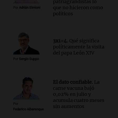
patriagrandistas lo
Episodios
que no hicieron como
Por
Adrián Simioni
Audio.
El papamóvil de Juan Pablo II
politicos
revive con la visita de León XIV y una
historia nacida en Córdoba
Viva la Radio
Episodios
Audio.
Monseñor Fenoy celebra la visita
3x1=4.
Qué significa
de León XIV a Argentina y reflexiona
políticamente la visita
sobre su impacto espiritual
del papa León XIV
Panorama Federal
Por
Sergio Suppo
Episodios
Audio.
El ministro de Economía de Santa
Fe relativiza el impacto del fallo sobre
El dato confiable.
La
jubilaciones en la provincia
carne vacuna bajó
Panorama Federal
0,02% en julio y
Episodios
acumula cuatro meses
Por
sin aumentos
Federico Albarenque