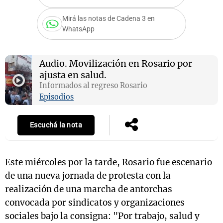
Mirá las notas de Cadena 3 en
WhatsApp
Notas
s
Notas
Audio.
Movilización en Rosario por
La Sole en
ajusta en salud.
ial
Mundial 2026
Cadena 3
Informados al regreso Rosario
Episodios
Escuchá la nota
Este miércoles por la tarde, Rosario fue escenario
de una nueva jornada de protesta con la
realización de una marcha de antorchas
convocada por sindicatos y organizaciones
sociales bajo la consigna: "Por trabajo, salud y