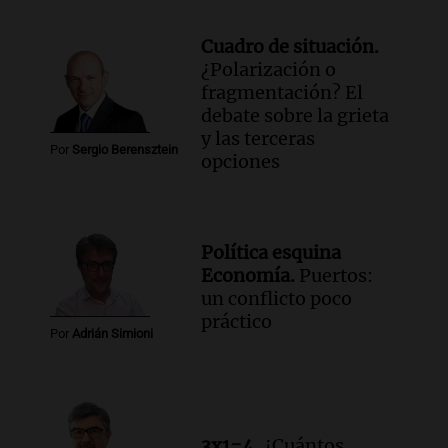
Cuadro de situación.
¿Polarización o
fragmentación? El
debate sobre la grieta
y las terceras
Por
Sergio Berensztein
opciones
Política esquina
Economía.
Puertos:
un conflicto poco
práctico
Por
Adrián Simioni
3x1=4.
¿Cuántos