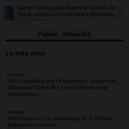
Audio.
Fiestas patronales de Ticino: un
fin de semana de tradición y diversión
en el campo
Panorama Federal
Episodios
Podcast
Últimas 24 h
Audio.
Preparativos para la feria en La
Bulalle, Córdoba: actividades y horarios
Lo más visto
de apertura
Panorama Federal
Episodios
Sociedad
Audio.
Río Gallegos enfrenta secuelas de
Alerta amarilla por ciclogénesis: tormentas,
lluvias, senadores manifiestan
ráfagas de 70 km/h y fuerte descenso de
oposición a ley de tierras
temperatura
Panorama Federal
Episodios
Audio.
Mendoza celebra la apertura del
Sociedad
centro de esquí Penitentes Park tras
Detuvieron al jefe antidrogas de la Policía
siete años de cierre por falta de nieve
Federal en Córdoba