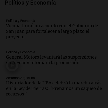
Política y Economía
al mercado argentino
Panorama Federal
Episodios
Política y Economía
Audio.
Perito Moreno recibe la Copa
Vicuña firmó un acuerdo con el Gobierno de
Mundial de Natación de Invierno con
San Juan para fortalecer a largo plazo el
récords y atletas de 20 países
proyecto
Amamos Argentina
Episodios
Audio.
Conductor imputado por
Política y Economía
accidente fatal en San Luis dejó tres
General Motors levantará las suspensiones
jóvenes muertos y un herido grave
en Alvear y retomará la producción
Panorama Federal
Episodios
Amamos Argentina
Audio.
Historiador de la UBA celebró la
Historiador de la UBA celebró la marcha atrás
marcha atrás en la Ley de Tierras:
en la Ley de Tierras: “Frenamos un saqueo de
“Frenamos un saqueo de recursos”
recursos”
Amamos Argentina
Episodios