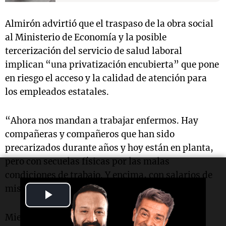
Almirón advirtió que el traspaso de la obra social
al Ministerio de Economía y la posible
tercerización del servicio de salud laboral
implican “una privatización encubierta” que pone
en riesgo el acceso y la calidad de atención para
los empleados estatales.
“Ahora nos mandan a trabajar enfermos. Hay
compañeras y compañeros que han sido
precarizados durante años y hoy están en planta,
pero con secuelas físicas por las malas
condiciones de trabajo. Y encima, con salarios de
miseria”, agregó.
Play
Video
Mientras tanto, desde las organizaciones