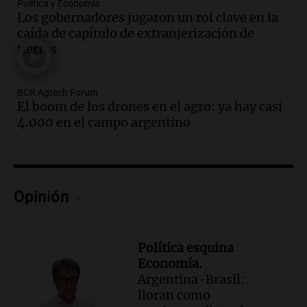
Audio.
Ahyre estuvo en el Estudio
Política y Economía
Federal Sancor Seguros y adelantó su
Los gobernadores jugaron un rol clave en la
nuevo tema a Cadena 3 Rosario.
caída de capítulo de extranjerización de
tierras
Viva la Radio Rosario
Episodios
Audio.
Cierre del Paso Internacional
BCR Agtech Forum
Cristo Redentor por acumulación de
El boom de los drones en el agro: ya hay casi
nieve se extiende a 22 días
4.000 en el campo argentino
Panorama Federal
Episodios
Audio.
Estudiantes de Italia realizan
prácticas docentes en Córdoba para
Opinión
enriquecer su formación educativa
Panorama Federal
Episodios
Política esquina
Audio.
La Universidad de Milán y su
Economía.
colaboración con la municipalidad para
Argentina-Brasil:
la educación y parques
lloran como
Panorama Federal