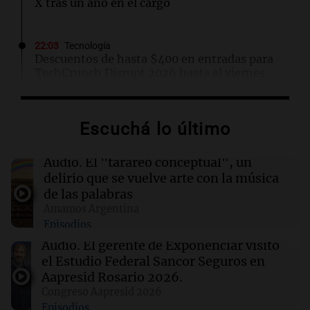
X tras un año en el cargo
22:03
Tecnología
Descuentos de hasta $400 en entradas para
TechCrunch Disrupt 2026 hasta el viernes
22:00
Viva la Radio Rosario
Escuchá lo último
Madres pidieron por la Ley Joaquín en
Rosario: "Nos arrancaron lo más sagrado"
Audio.
El "tarareo conceptual", un
delirio que se vuelve arte con la música
22:00
Sociedad
de las palabras
Buenos Aires se prepara para un frío extremo:
Amamos Argentina
temperaturas cercanas a 0°C desde el viernes
Episodios
Audio.
El gerente de Exponenciar visitó
21:54
Mundo
el Estudio Federal Sancor Seguros en
Líderes indígenas guatemaltecos liberados
Aapresid Rosario 2026.
tras 15 meses de prisión sin juicio
Congreso Aapresid 2026
Episodios