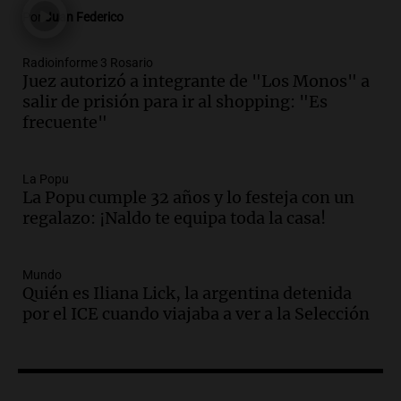
Panorama Federal
Por
Juan Federico
Episodios
Audio.
Madres en Rosario piden por la
Radioinforme 3 Rosario
Juez autorizó a integrante de "Los Monos" a
ley Joaquín.
salir de prisión para ir al shopping: "Es
Viva la Radio Rosario
frecuente"
Episodios
Audio.
Juan Pedro Colombo, rematador
de hacienda: “Las tecnologías no
La Popu
La Popu cumple 32 años y lo festeja con un
reemplazan el contacto con la gente”
regalazo: ¡Naldo te equipa toda la casa!
La Argentina, hoy
Episodios
Audio.
Un trabajador herido tras caer a
Mundo
Quién es Iliana Lick, la argentina detenida
un pozo de 17 metros en Nueva Córdoba
por el ICE cuando viajaba a ver a la Selección
Panorama Federal
Episodios
Audio.
Lanzamiento del Tigo 7 CSH: el
nuevo híbrido enchufable de Chery llega