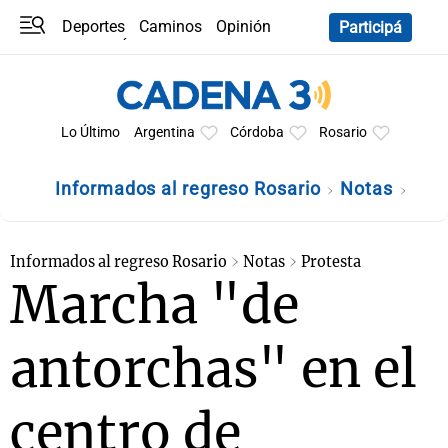
Deportes
Caminos
Opinión
Participá
Programas
Últimas coberturas
Últimas 24 h
En YouTube
Clima
Horóscopo
Lo Último
Argentina
Córdoba
Rosario
Informados al regreso Rosario
Notas
Informados al regreso Rosario
Notas
Protesta
Marcha "de
antorchas" en el
centro de