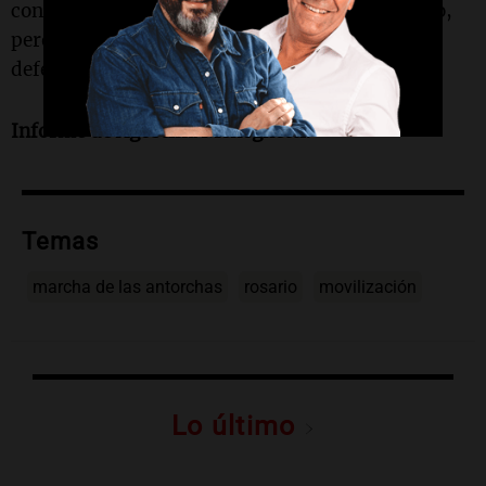
convocantes insisten en la necesidad de diálogo,
pero también en mantenerse en las calles para
defender los derechos conquistados.
Informe de Agostina Meneghetti
.
Temas
marcha de las antorchas
rosario
movilización
Lo último