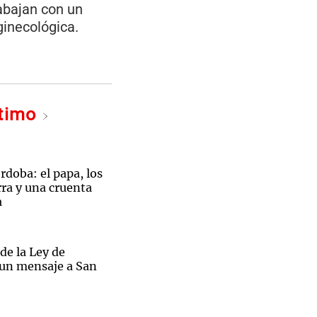
rabajan con un
inecológica.
Notas
tas
Notas
ltimo
Venezuela de
 Groenlandia
Comprometidos
Madur
doba: el papa, los
ra y una cruenta
a
de la Ley de
 un mensaje a San