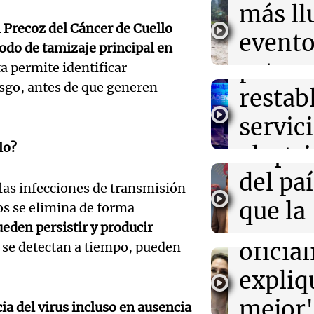
sigue
más ll
19:41
Política y Eco
Fito Páez y La
Precoz del Cáncer de Cuello
trabaj
evento
Bariloche y Bue
do de tamizaje principal en
extranjerizació
Audio.
para
extre
a permite identificar
sgo, antes de que generen
una en
restab
19:39
Mundo
durant
Aumentan los c
entre consumid
el 80%
servic
prima
Audio.
marihuana en E
empre
lo?
electr
Informados 
Caroli
Episodios
19:32
Mundo
del paí
tras fu
Javier Milei y 
Losada
las infecciones de transmisión
firman acuerdo
que la
viento
os se elimina de forma
visita a Ecuado
que el
ueden persistir y producir
econo
Panorama F
oficia
o se detectan a tiempo, pueden
Episodios
Audio.
mejora
expliq
en el 
próxi
mejor"
cia del virus incluso en ausencia