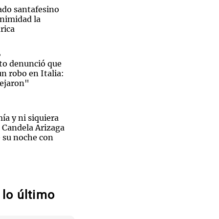
ado santafesino
nimidad la
rica
o
to denunció que
un robo en Italia:
dejaron"
ía y ni siquiera
 Candela Arizaga
 su noche con
rólogo
te al Congreso:
que El
y dos heridos tras
lo último
Córdoba
raerá