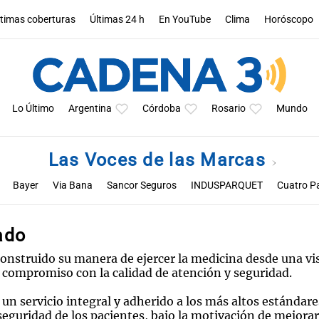
ltimas coberturas
Últimas 24 h
En YouTube
Clima
Horóscopo
Lo Último
Argentina
Córdoba
Rosario
Mundo
Las Voces de las Marcas
Bayer
Via Bana
Sancor Seguros
INDUSPARQUET
Cuatro P
Viajes TDH
Bancor
ado
construido su manera de ejercer la medicina desde una vi
 compromiso con la calidad de atención y seguridad.
 un servicio integral y adherido a los más altos estándare
seguridad de los pacientes, bajo la motivación de mejorar