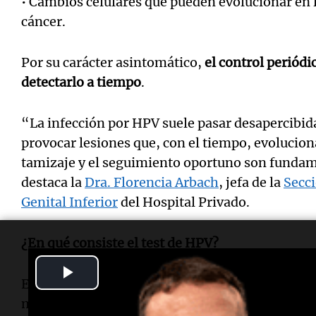
• Cambios celulares que pueden evolucionar en 
cáncer.
Por su carácter asintomático,
el control periódi
detectarlo a tiempo
.
“La infección por HPV suele pasar desapercibid
provocar lesiones que, con el tiempo, evoluciona
tamizaje y el seguimiento oportuno son fundam
destaca la
Dra. Florencia Arbach
, jefa de la
Secci
Genital Inferior
del Hospital Privado.
¿En qué consiste el test de HPV?
Play
Es una prueba sencilla y segura, que permite det
Video
muestra del cuello uterino. Se realiza de forma 