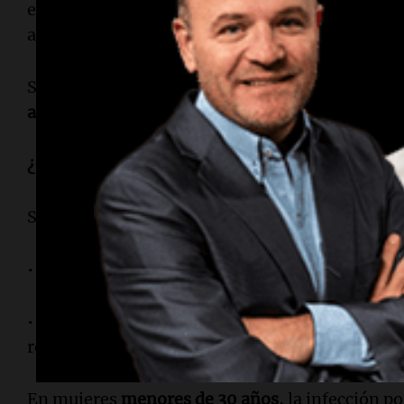
en donde el profesional toma una muestra del cu
analiza en el laboratorio para detectar ADN del v
Su principal ventaja es que permite
detectar cep
aparezcan lesiones visibles
, lo que facilita un 
¿Quiénes deben realizar el test de HPV?
Se recomienda como estudio principal de tamiz
• Mujeres a partir de los 30 años, en forma per
• En algunos casos, puede indicarse antes si hay
relevantes o evaluación médica que lo justifique
En mujeres
menores de 30 años
, la infección p