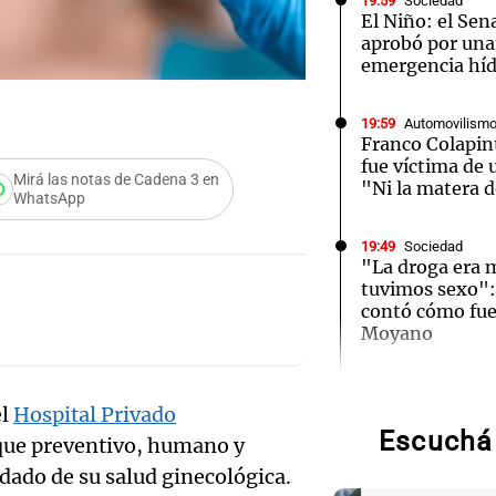
19:59
Sociedad
El Niño: el Sen
aprobó por una
emergencia híd
19:59
Automovilism
Franco Colapin
fue víctima de 
Mirá las notas de Cadena 3 en
"Ni la matera 
WhatsApp
19:49
Sociedad
"La droga era m
tuvimos sexo":
contó cómo fue
Audio.
Moyano
Meteo
19:46
Sociedad
Incidentes fren
el
Hospital Privado
alerta 
tres detenidos 
Escuchá 
oque preventivo, humano y
la marcha
Audio.
Niño t
dado de su salud ginecológica.