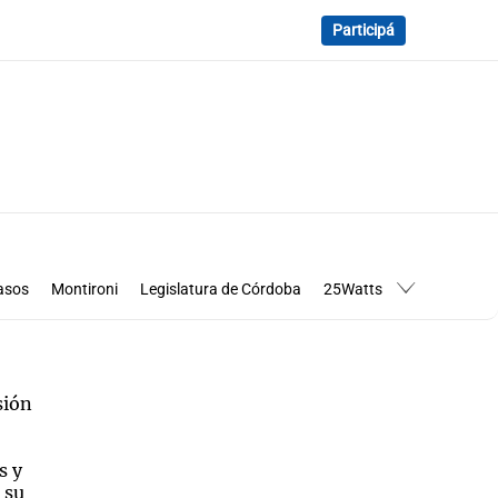
Participá
asos
Montironi
Legislatura de Córdoba
25Watts
sión
s y
 su