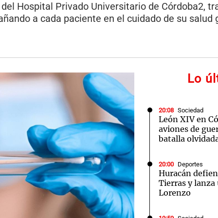
 del Hospital Privado Universitario de Córdoba2, t
ñando a cada paciente en el cuidado de su salud g
Notas
Notas
No
Lo ú
e en Cadena 3
El huracán de Arequito
Cadena 3 en
20:08
Sociedad
León XIV en Cór
aviones de guer
batalla olvidad
20:00
Deportes
Huracán defien
Tierras y lanza
Lorenzo