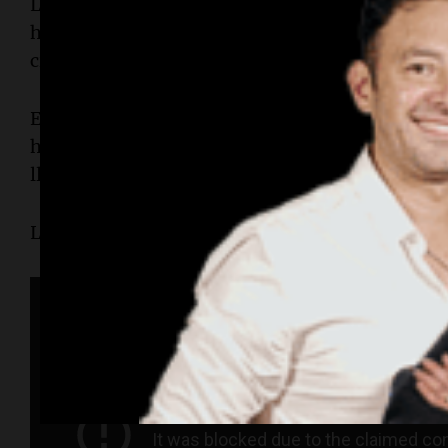
La Sole se encargó de poner la música en los m
himno nacional, después del mismo cerró su pr
cielo".
El acto formal siguió con el minuto de silencio 
historia del país. Luego, Jaldo se dirigió a la P
llevaban a cabo las presentaciones musicales.
Luego se presentaron "Palito" Ortega y el "Ch