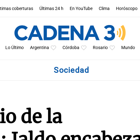
ltimas coberturas
Últimas 24 h
En YouTube
Clima
Horóscopo
Lo Último
Argentina
Córdoba
Rosario
Mundo
Sociedad
io de la
 Jaldo encabeza