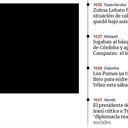
16:52
Espectáculos
Zulma Lobato f
situación de ca
quedó bajo asi
16:27
Básquet
Notas
Notas
No
Jugaban al bás
de Córdoba y a
e en Cadena 3
El huracán de Arequito
Cadena 3 en
Campazzo: el 
16:23
Deportes
Los Pumas ya t
listo para enfr
Vélez este sáb
16:21
Mundo
El presidente 
iraní critica a
Audio.
'diplomacia tea
sociales