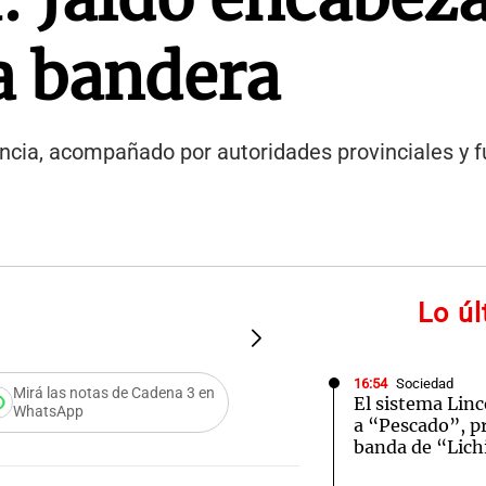
a bandera
dencia, acompañado por autoridades provinciales y 
Lo ú
FOTO:
El momento del hi
16:54
Sociedad
Mirá las notas de Cadena 3 en
El sistema Linc
WhatsApp
a “Pescado”, pr
banda de “Lic