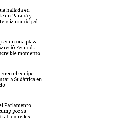
ue hallada en
lle en Paraná y
stencia municipal
Notas
tas
Notas
quet en una plaza
Venezuela de
pareció Facundo
 Groenlandia
Comprometidos
Madur
increíble momento
ienen el equipo
entar a Sudáfrica en
ado
del Parlamento
 Trump por su
tral' en redes