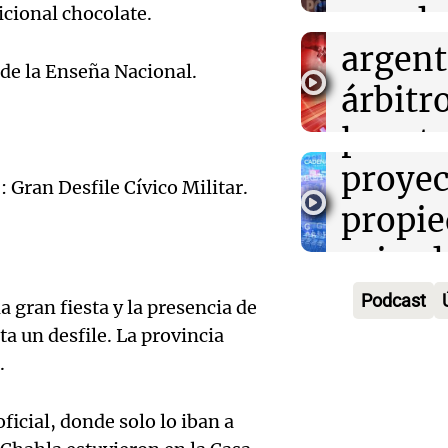
teléfo
Audio.
fútbol
con do
icional chocolate.
Memphis
Educar entr
kirch
argent
edifici
Episodios
de la Enseña Nacional.
no log
árbitro
icónic
para m
lupa tr
Panorama F
Audio.
Episodios
proyec
contro
: Gran Desfile Cívico Militar.
Unido
propi
Panorama F
advier
Episodios
privad
Audio.
contra
Senad
Podcast
a gran fiesta y la presencia de
viceg
cooper
Nacion
ta un desfile. La provincia
de Salt
argent
.
Audio.
Panorama F
la pre
Huawe
Episodios
amiga 
 oficial, donde solo lo iban a
70.00
Neuqu