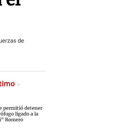
fuerzas de
ltimo
mno en La Casa de Tucumán. (Captura)
e permitió detener
ófugo ligado a la
hi” Romero