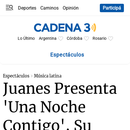
Deportes
Caminos
Opinión
Participá
Programas
Últimas coberturas
Últimas 24 h
En YouTube
Clima
Horóscopo
Lo Último
Argentina
Córdoba
Rosario
Espectáculos
Espectáculos
Música latina
Juanes Presenta
'Una Noche
Contigo', Su