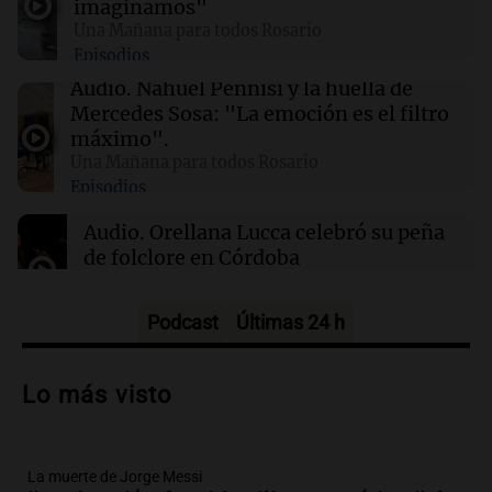
imaginamos"
un aumento en la producción de armas
Una Mañana para todos Rosario
Episodios
01:31
Ciencia
Audio.
Nahuel Pennisi y la huella de
Reducir alimentos dulces no disminuye
Mercedes Sosa: "La emoción es el filtro
antojos ni mejora la salud, según estudio
máximo".
Una Mañana para todos Rosario
Episodios
01:29
Mundo
El lago Mead alcanza su nivel más bajo en 90
Audio.
Orellana Lucca celebró su peña
años, evidenciando la crisis hídrica en EE.UU.
de folclore en Córdoba
Tarde y Media
Episodios
Podcast
Últimas 24 h
Audio.
Trágico accidente en Mendoza:
un muerto y varios heridos tras caída de
Lo más visto
vehículos desde un puente
Panorama Federal
Episodios
La muerte de Jorge Messi
Audio.
Tragedia en Mendoza: un muerto