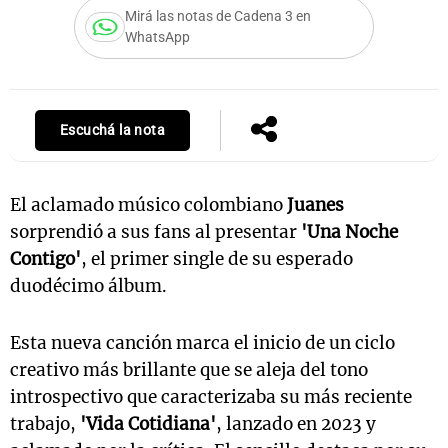
Mirá las notas de Cadena 3 en
WhatsApp
Notas
s
Notas
La Sole en
Escuchá la nota
ial
Mundial 2026
Cadena 3
El aclamado músico colombiano
Juanes
sorprendió a sus fans al presentar
'Una Noche
Contigo'
, el primer single de su esperado
duodécimo álbum.
Esta nueva canción marca el inicio de un ciclo
creativo más brillante que se aleja del tono
introspectivo que caracterizaba su más reciente
trabajo,
'Vida Cotidiana'
, lanzado en 2023 y