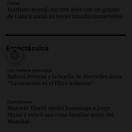
Fútbol
Audio.
Borges, abogada de Pourrain:
Instituto festejó sus 108 años con un golazo
"Tres hombres se lo llevaron para
de Luna y sumó su tercer triunfo consecutivo
hacerle preguntas y nunca regresó"
Una mañana para todos
Episodios
Audio.
Voluntarios limpiaron 9.000
Espectáculos
metros del río Suquía y retiraron hasta
800 kilos de basura por jornada
Una mañana para todos
Episodios
Una mañana para todos
Nahuel Pennisi y la huella de Mercedes Sosa:
Audio.
La historia de la servilleta que
"La emoción es el filtro máximo"
firmó Jorge Messi para el primer
contrato de Leo con Barcelona
Una mañana para todos
Espectáculos
Episodios
Marcelo Tinelli rindió homenaje a Jorge
Messi y evocó una cena familiar antes del
Audio.
Joan Gaspart: "Sin Jorge, no sé si
Mundial
Messi hubiera llegado adonde llegó"
Una mañana para todos