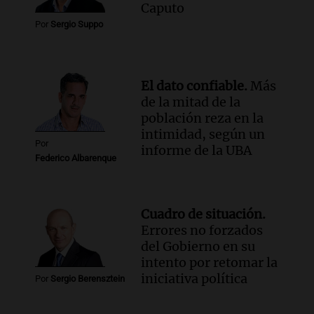
Audio.
Chile planteó mejorar la
Caputo
conectividad fronteriza, aérea y digital
Por
Sergio Suppo
con Jujuy
Panorama Federal
Episodios
El dato confiable.
Más
de la mitad de la
población reza en la
intimidad, según un
Por
informe de la UBA
Federico Albarenque
Cuadro de situación.
Errores no forzados
del Gobierno en su
intento por retomar la
iniciativa política
Por
Sergio Berensztein