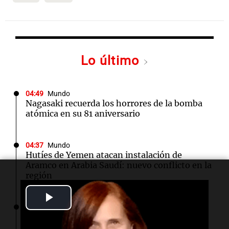
Lo último
04:49
Mundo
Nagasaki recuerda los horrores de la bomba
atómica en su 81 aniversario
04:37
Mundo
Hutíes de Yemen atacan instalación de
Aramco en Arabia Saudí: nuevo conflicto en la
región
Play
04:19
Mundo
Incendios forestales en Indonesia: se
Video
intensifican las llamas en el Parque Nacional