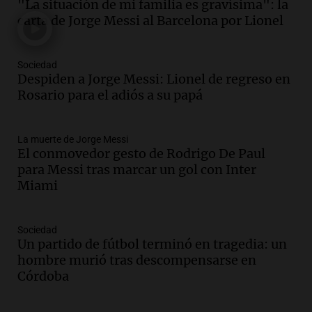
"La situación de mi familia es gravísima": la
y cinco heridos tras caer dos autos desde
carta de Jorge Messi al Barcelona por Lionel
un puente
Una mañana para todos
Episodios
Sociedad
Audio.
Messi llegará esta noche a
Despiden a Jorge Messi: Lionel de regreso en
Rosario para acompañar a su familia
Rosario para el adiós a su papá
tras la muerte de su papá
Una mañana para todos
La muerte de Jorge Messi
Episodios
El conmovedor gesto de Rodrigo De Paul
Audio.
Ley de Propiedad Privada: el revés
para Messi tras marcar un gol con Inter
en el Congreso expuso una debilidad
Miami
comunicacional del Gobierno
Una mañana para todos
Episodios
Sociedad
Un partido de fútbol terminó en tragedia: un
Audio.
Casabindo se prepara para una
hombre murió tras descompensarse en
celebración única: 30.000 turistas y el
Córdoba
tradicional Toreo de la Vincha
Una mañana para todos
Episodios