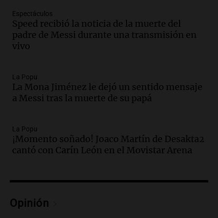
Episodios
Espectáculos
Speed recibió la noticia de la muerte del
Audio.
El orgullo y el sueño argentino de
padre de Messi durante una transmisión en
Jorge Messi en una entrevista con Rony
vivo
Vargas en 2007
Una mañana para todos
Episodios
La Popu
Audio.
El abuelo de Agostina Vega, tras
La Mona Jiménez le dejó un sentido mensaje
las nuevas detenciones: "En esa casa
a Messi tras la muerte de su papá
todos tenían algo que ver"
Una mañana para todos
La Popu
Episodios
¡Momento soñado! Joaco Martín de Desakta2
Audio.
Una nutricionista derribó el mito
cantó con Carín León en el Movistar Arena
del desayuno ideal: qué alimentos
conviene priorizar
Una mañana para todos
Episodios
Opinión
Audio.
Murió Jorge Messi