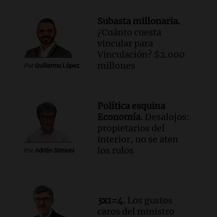
Una mañana para todos
Episodios
Subasta millonaria.
¿Cuánto cuesta
Audio.
Mateo, a los 25 años, lucha
vincular para
contra el tiempo: necesita un trasplante
Vinculación? $2.000
para poder seguir viviend
millones
Por
Guillermo López
Una mañana para todos
Episodios
Audio.
Estiman que la inflación nacional
Política esquina
de julio será menor al 2,9% registrado
Economía.
Desalojos:
en CABA
propietarios del
Una mañana para todos
interior, no se aten
Episodios
los rulos
Por
Adrián Simioni
Audio.
Altas Cumbres: rescataron a una
cabra que llevaba ocho días atrapada en
un precipicio
Una mañana para todos
3x1=4.
Los gustos
Episodios
caros del ministro