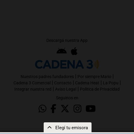
Descargá nuestra App
|
|
Nuestros padres fundadores
Por siempre Mario
|
|
|
|
Cadena 3 Comercial
Contacto
Cadena Heat
La Popu
|
|
Integrar nuestra red
Aviso Legal
Política de Privacidad
Seguinos en
Elegí tu emisora