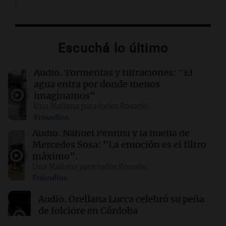
02:13
Mundo
Más de 1.300 vuelos cancelados en Shanghái
ante la llegada del tifón Dolphin
Escuchá lo último
02:03
Tecnología
Audio.
Tormentas y filtraciones: "El
Airbnb acelera el lanzamiento de funciones
agua entra por donde menos
gracias a la inteligencia artificial en su
imaginamos"
búsqueda
Una Mañana para todos Rosario
Episodios
01:49
Mundo
Audio.
Nahuel Pennisi y la huella de
El Pentágono solicita a la industria de defensa
Mercedes Sosa: "La emoción es el filtro
un aumento en la producción de armas
máximo".
Una Mañana para todos Rosario
Episodios
01:31
Ciencia
Reducir alimentos dulces no disminuye
Audio.
Orellana Lucca celebró su peña
antojos ni mejora la salud, según estudio
de folclore en Córdoba
Tarde y Media