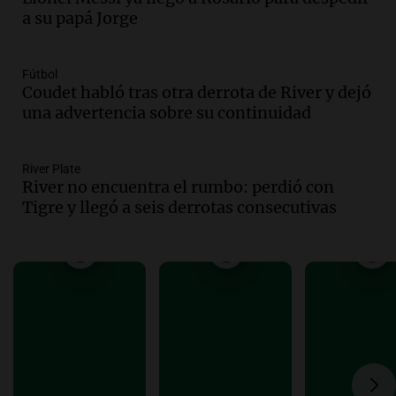
Episodios
a su papá Jorge
Audio.
Una nutricionista derribó el mito
del desayuno ideal: qué alimentos
conviene priorizar
Fútbol
Una mañana para todos
Coudet habló tras otra derrota de River y dejó
Episodios
una advertencia sobre su continuidad
Audio.
Murió Jorge Messi
River Plate
Una mañana para todos
River no encuentra el rumbo: perdió con
Episodios
Tigre y llegó a seis derrotas consecutivas
Audio.
Mateo, a los 25 años, lucha
contra el tiempo: necesita un trasplante
para poder seguir viviend
Una mañana para todos
Episodios
Audio.
Estiman que la inflación nacional
de julio será menor al 2,9% registrado
en CABA