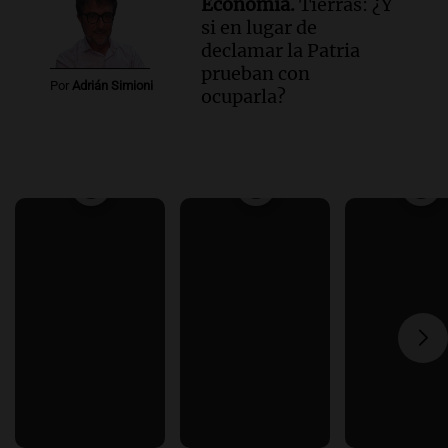
Economía.
Tierras: ¿Y
si en lugar de
declamar la Patria
prueban con
Por
Adrián Simioni
ocuparla?