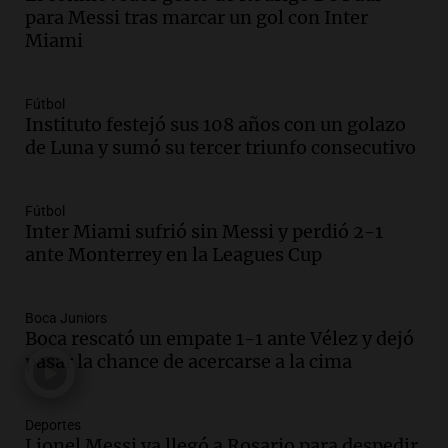
para Messi tras marcar un gol con Inter
firmó Jorge Messi para el primer
Miami
contrato de Leo con Barcelona
Una mañana para todos
Episodios
Fútbol
Instituto festejó sus 108 años con un golazo
Audio.
Joan Gaspart: "Sin Jorge, no sé si
de Luna y sumó su tercer triunfo consecutivo
Messi hubiera llegado adonde llegó"
Una mañana para todos
Episodios
Fútbol
Inter Miami sufrió sin Messi y perdió 2-1
Audio.
El orgullo y el sueño argentino de
ante Monterrey en la Leagues Cup
Jorge Messi en una entrevista con Rony
Vargas en 2007
Una mañana para todos
Boca Juniors
Episodios
Boca rescató un empate 1-1 ante Vélez y dejó
Audio.
El abuelo de Agostina Vega, tras
pasar la chance de acercarse a la cima
las nuevas detenciones: "En esa casa
todos tenían algo que ver"
Deportes
Una mañana para todos
Lionel Messi ya llegó a Rosario para despedir