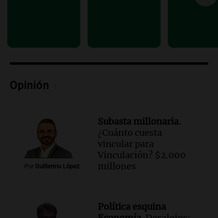
Una mañana para todos
Episodios
Audio.
Altas Cumbres: rescataron a una
cabra que llevaba ocho días atrapada en
un precipicio
Una mañana para todos
Episodios
Opinión
Audio.
Chile planteó mejorar la
conectividad fronteriza, aérea y digital
con Jujuy
Subasta millonaria.
Panorama Federal
¿Cuánto cuesta
Episodios
vincular para
Vinculación? $2.000
millones
Por
Guillermo López
Política esquina
Economía.
Desalojos: