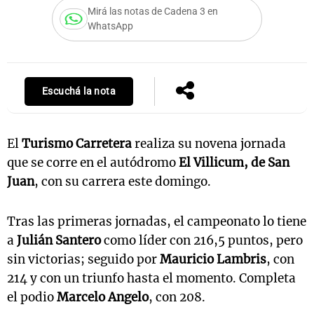
Mirá las notas de Cadena 3 en
WhatsApp
Notas
s
Notas
La Sole en
Escuchá la nota
ial
Mundial 2026
Cadena 3
El
Turismo Carretera
realiza su novena jornada
que se corre en el autódromo
El Villicum, de San
Juan
, con su carrera este domingo.
Tras las primeras jornadas, el campeonato lo tiene
a
Julián Santero
como líder con 216,5 puntos, pero
sin victorias; seguido por
Mauricio Lambris
, con
214 y con un triunfo hasta el momento. Completa
el podio
Marcelo Angelo
, con 208.