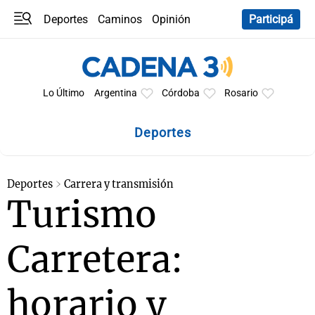
Deportes
Caminos
Opinión
Participá
Programas
Últimas coberturas
Últimas 24 h
En YouTube
Clima
Horóscopo
Lo Último
Argentina
Córdoba
Rosario
Deportes
Deportes
Carrera y transmisión
Turismo
Carretera:
horario y