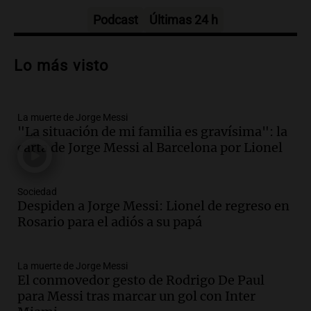
Episodios
Podcast
Últimas 24 h
Audio.
Trágico accidente en Mendoza:
un muerto y varios heridos tras caída de
Lo más visto
vehículos desde un puente
Panorama Federal
Episodios
La muerte de Jorge Messi
Audio.
Tragedia en Mendoza: un muerto
"La situación de mi familia es gravísima": la
y cinco heridos tras caer dos autos desde
carta de Jorge Messi al Barcelona por Lionel
un puente
Una mañana para todos
Episodios
Sociedad
Audio.
Messi llegará esta noche a
Despiden a Jorge Messi: Lionel de regreso en
Rosario para acompañar a su familia
Rosario para el adiós a su papá
tras la muerte de su papá
Una mañana para todos
La muerte de Jorge Messi
Episodios
El conmovedor gesto de Rodrigo De Paul
Audio.
Ley de Propiedad Privada: el revés
para Messi tras marcar un gol con Inter
en el Congreso expuso una debilidad