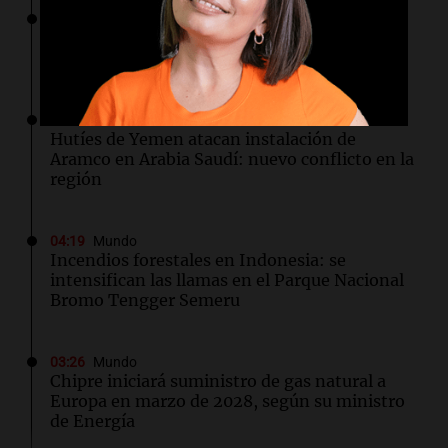
04:49
Mundo
Nagasaki recuerda los horrores de la bomba
atómica en su 81 aniversario
04:37
Mundo
Hutíes de Yemen atacan instalación de
Aramco en Arabia Saudí: nuevo conflicto en la
región
04:19
Mundo
Incendios forestales en Indonesia: se
intensifican las llamas en el Parque Nacional
Bromo Tengger Semeru
03:26
Mundo
Chipre iniciará suministro de gas natural a
Europa en marzo de 2028, según su ministro
de Energía