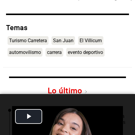
Temas
Turismo Carretera
San Juan
El Villicum
automovilismo
carrera
evento deportivo
Lo último
06:03
Tecnología
Play
SpaceX optará por plantas de gas natural para
su nueva fábrica de semiconductores en Texas
Video