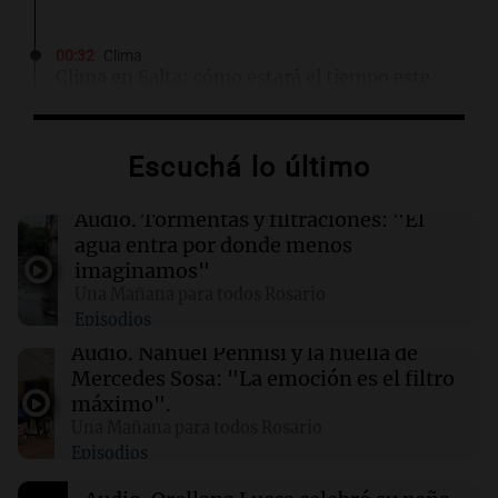
00:32
Clima
Clima en Salta: cómo estará el tiempo este
domingo 9 de agosto
Escuchá lo último
00:26
Clima
Clima en Tucumán: cómo estará el tiempo
este domingo 9 de agosto
Audio.
Tormentas y filtraciones: "El
agua entra por donde menos
imaginamos"
00:21
Clima
Una Mañana para todos Rosario
Clima en Mendoza: cómo estará el tiempo
Episodios
este domingo 9 de agosto
Audio.
Nahuel Pennisi y la huella de
Mercedes Sosa: "La emoción es el filtro
00:16
Clima
máximo".
Clima en Santa Fe: cómo estará el tiempo este
Una Mañana para todos Rosario
domingo 9 de agosto
Episodios