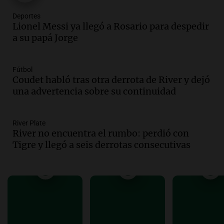
todos tenían algo que ver"
Deportes
Una mañana para todos
Lionel Messi ya llegó a Rosario para despedir
Episodios
a su papá Jorge
Audio.
Una nutricionista derribó el mito
del desayuno ideal: qué alimentos
conviene priorizar
Fútbol
Una mañana para todos
Coudet habló tras otra derrota de River y dejó
Episodios
una advertencia sobre su continuidad
Audio.
Murió Jorge Messi
River Plate
Una mañana para todos
River no encuentra el rumbo: perdió con
Episodios
Tigre y llegó a seis derrotas consecutivas
Audio.
Mateo, a los 25 años, lucha
contra el tiempo: necesita un trasplante
para poder seguir viviend
Una mañana para todos
Episodios
Audio.
Estiman que la inflación nacional