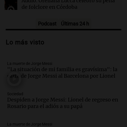
Audio.
Orellana Lucca celebró su peña
de folclore en Córdoba
Tarde y Media
Episodios
Podcast
Últimas 24 h
Audio.
Trágico accidente en Mendoza:
un muerto y varios heridos tras caída de
Lo más visto
vehículos desde un puente
Panorama Federal
Episodios
La muerte de Jorge Messi
Audio.
Tragedia en Mendoza: un muerto
"La situación de mi familia es gravísima": la
y cinco heridos tras caer dos autos desde
carta de Jorge Messi al Barcelona por Lionel
un puente
Una mañana para todos
Episodios
Sociedad
Audio.
Messi llegará esta noche a
Despiden a Jorge Messi: Lionel de regreso en
Rosario para acompañar a su familia
Rosario para el adiós a su papá
tras la muerte de su papá
Una mañana para todos
La muerte de Jorge Messi
Episodios