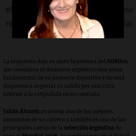
La respuesta deja en claro la postura del
Atlético
,
que considera al delantero argentino una pieza
fundamental de su proyecto deportivo y no está
dispuesto a negociar su salida por una cifra
inferior a la estipulada en su contrato.
Julián Álvarez
atraviesa uno de los mejores
momentos de su carrera y también es una de las
principales cartas de la
selección argentina
de
cara al
Mundial 2026
. Su rendimiento en el fútbol