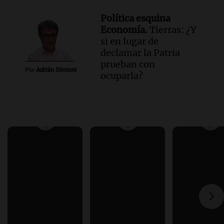
Política esquina
Economía.
Tierras: ¿Y
si en lugar de
declamar la Patria
prueban con
Por
Adrián Simioni
ocuparla?