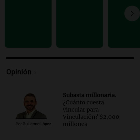
de julio será menor al 2,9% registrado
en CABA
Una mañana para todos
Episodios
Audio.
Altas Cumbres: rescataron a una
cabra que llevaba ocho días atrapada en
un precipicio
Una mañana para todos
Episodios
Opinión
Audio.
Chile planteó mejorar la
conectividad fronteriza, aérea y digital
con Jujuy
Subasta millonaria.
Panorama Federal
¿Cuánto cuesta
Episodios
vincular para
Vinculación? $2.000
millones
Por
Guillermo López