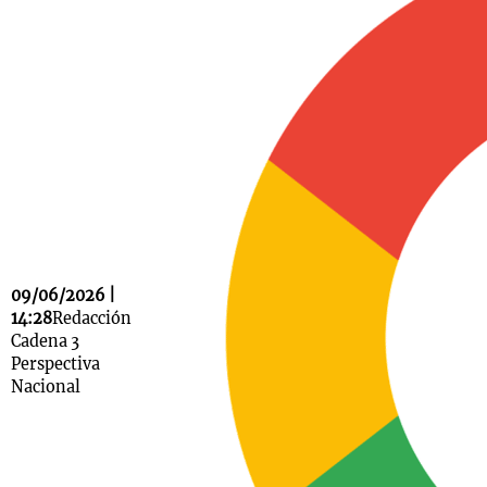
Notas
s
Notas
La Sole en
ial
Mundial 2026
Cadena 3
09/06/2026 |
14:28
Redacción
Cadena 3
Perspectiva
Nacional