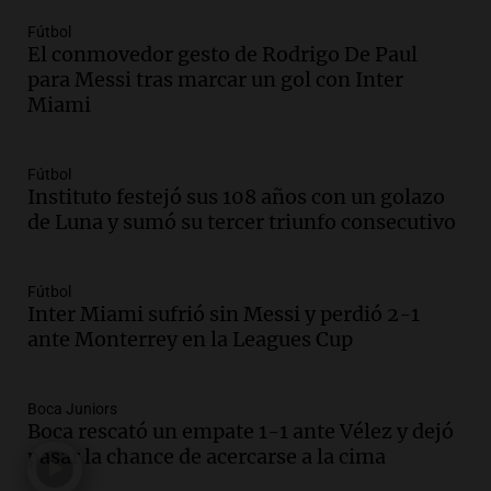
Una mañana para todos
Episodios
Fútbol
El conmovedor gesto de Rodrigo De Paul
Audio.
La historia de la servilleta que
para Messi tras marcar un gol con Inter
firmó Jorge Messi para el primer
Miami
contrato de Leo con Barcelona
Una mañana para todos
Episodios
Fútbol
Instituto festejó sus 108 años con un golazo
Audio.
Joan Gaspart: "Sin Jorge, no sé si
de Luna y sumó su tercer triunfo consecutivo
Messi hubiera llegado adonde llegó"
Una mañana para todos
Episodios
Fútbol
Inter Miami sufrió sin Messi y perdió 2-1
Audio.
El orgullo y el sueño argentino de
ante Monterrey en la Leagues Cup
Jorge Messi en una entrevista con Rony
Vargas en 2007
Una mañana para todos
Boca Juniors
Episodios
Boca rescató un empate 1-1 ante Vélez y dejó
Audio.
El abuelo de Agostina Vega, tras
pasar la chance de acercarse a la cima
las nuevas detenciones: "En esa casa