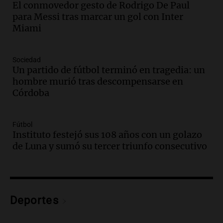
El conmovedor gesto de Rodrigo De Paul
Audio.
Ley de Propiedad Privada: el revés
para Messi tras marcar un gol con Inter
en el Congreso expuso una debilidad
Miami
comunicacional del Gobierno
Una mañana para todos
Episodios
Sociedad
Un partido de fútbol terminó en tragedia: un
Audio.
Casabindo se prepara para una
hombre murió tras descompensarse en
celebración única: 30.000 turistas y el
Córdoba
tradicional Toreo de la Vincha
Una mañana para todos
Episodios
Fútbol
Audio.
Borges, abogada de Pourrain:
Instituto festejó sus 108 años con un golazo
"Tres hombres se lo llevaron para
de Luna y sumó su tercer triunfo consecutivo
hacerle preguntas y nunca regresó"
Una mañana para todos
Episodios
Audio.
Voluntarios limpiaron 9.000
Deportes
metros del río Suquía y retiraron hasta
800 kilos de basura por jornada