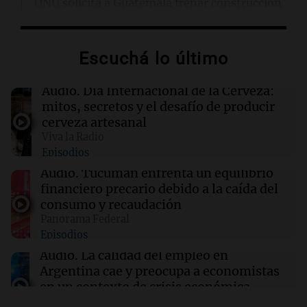
ONU solicita a Guatemala frenar construcción
en base militar por posible hallazgo de
desaparecidos
Escuchá lo último
15:52
Consejos
Consejos para un césped saludable: cómo
Audio.
Día Internacional de la Cerveza:
deshacerse de la paja en tu jardín
mitos, secretos y el desafío de producir
cerveza artesanal
Viva la Radio
15:43
Femicidio de Agostina
Episodios
Quiénes son los dos nuevos detenidos por el
femicidio de Agostina y qué se investiga sobre
Audio.
Tucumán enfrenta un equilibrio
ellos
financiero precario debido a la caída del
consumo y recaudación
Panorama Federal
15:37
Mundo
Episodios
Impactante video del tiroteo en un
restaurante de Idaho revela detalles del
Audio.
La calidad del empleo en
ataque y sus héroes
Argentina cae y preocupa a economistas
en un contexto de crisis económica
Panorama Federal