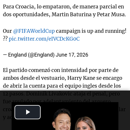
Para Croacia, lo empataron, de manera parcial en
dos oportunidades, Martin Baturina y Petar Musa.
Our
@FIFAWorldCup
campaign is up and running!
??
pic.twitter.com/eIVCDcKG0C
— England (@England)
June 17, 2026
El partido comenzó con intensidad por parte de
ambos desde el vestuario, Harry Kane se encargo
de abrir la cuenta para el equipo ingles desde los
12 pasos. Dominik Livakovic ataja el penal, pero
fue anulado por adelantamiento del arquero
croata, en el segundo intento el 9 no volvió a fallar
Play
y adelanto a su selección.
Video