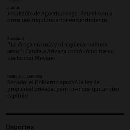
económicos y sociales
Panorama Federal
Juntos
Femicidio de Agostina Vega: detuvieron a
Episodios
otros dos inquilinos por encubrimiento
Audio.
La inflación en Buenos Aires
alcanza el 2,9% en julio, generando
incertidumbre sobre el IPC nacional
Sociedad
Panorama Federal
"La droga era mía y ni siquiera tuvimos
Episodios
sexo": Candela Arizaga contó cómo fue su
Audio.
Descuentos de hasta 700.000
noche con Moyano
pesos en salarios docentes en Jujuy
generan fuertes críticas
Política y Economía
Panorama Federal
Senado: el Gobierno aprobó la ley de
Episodios
propiedad privada, pero tuvo que quitar otro
Audio.
Docentes de Jujuy denuncian
capítulo
descuentos de hasta 700.000 pesos en
sus salarios y genera alarma
Panorama Federal
Episodios
Audio.
Siniestro vial en Salta: una mujer
Deportes