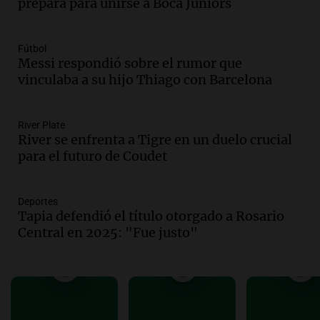
prepara para unirse a Boca Juniors
Audio.
La justicia reconoce el COVID
como enfermedad laboral tras el
fallecimiento de un docente
Fútbol
Messi respondió sobre el rumor que
Panorama Federal
vinculaba a su hijo Thiago con Barcelona
Episodios
Audio.
Encuentran cuerpo en el Riacho
Santa Fe: se trataría de un hombre
desaparecido mientras practicaba
River Plate
River se enfrenta a Tigre en un duelo crucial
kitesurf
para el futuro de Coudet
Panorama Federal
Episodios
Audio.
Solans Hoteles es patrocinante
porque el concurso “abre un espacio a la
Deportes
Tapia defendió el título otorgado a Rosario
creatividad”
Central en 2025: "Fue justo"
Edición 2026
Episodios
Audio.
Femicidio por fuego en el auto:
qué dijo la defensa del esposo acusado
Radioinforme 3