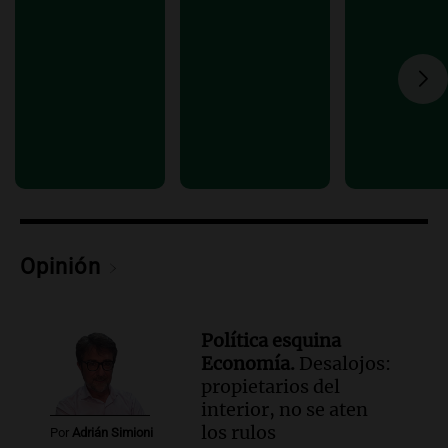
Episodios
Audio.
Exconvicto con doble empleo
estatal: la SENAF asegura que se enteró
por los medios
Radioinforme 3
Episodios
Audio.
Los gustos caros del ministro
Caputo | Por Sergio Suppo
3x1:4
Episodios
Opinión
Política esquina
Economía.
Desalojos:
propietarios del
interior, no se aten
los rulos
Por
Adrián Simioni