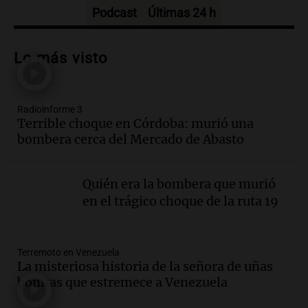
Episodios
Podcast
Últimas 24 h
Audio.
Audiencia por tragedia vial en
Altas Cumbres: peritos analizan
Lo más visto
teléfono de Óscar González
Panorama Federal
Episodios
Radioinforme 3
Audio.
Solicitan quiebra de Lebron
Terrible choque en Córdoba: murió una
Group en medio de una investigación
bombera cerca del Mercado de Abasto
por estafa piramidal millonaria
Panorama Federal
Episodios
Quién era la bombera que murió
Audio.
Detienen a pareja en Alderete por
en el trágico choque de la ruta 19
venta de medicamentos controlados
mediante delivery
Panorama Federal
Terremoto en Venezuela
Episodios
La misteriosa historia de la señora de uñas
Audio.
El alzobispo García Cueva llama a
bonitas que estremece a Venezuela
la clase dirigente a abordar problemas