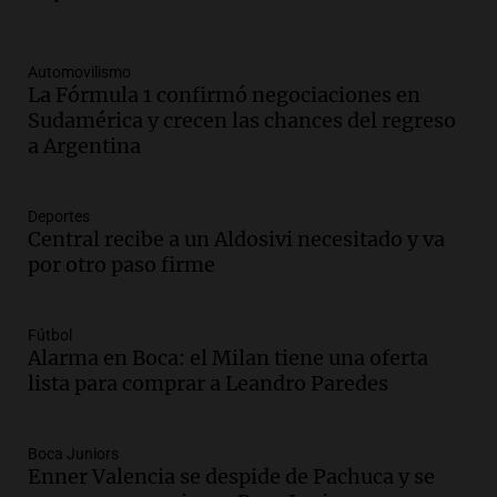
fallece tras perder el control de su
vehículo
Panorama Federal
Automovilismo
Episodios
La Fórmula 1 confirmó negociaciones en
Audio.
Docentes de Jujuy enfrentan
Sudamérica y crecen las chances del regreso
descuentos de hasta 700.000 pesos en
a Argentina
sus salarios, denuncian desde el
sindicato
Panorama Federal
Deportes
Episodios
Central recibe a un Aldosivi necesitado y va
Audio.
La justicia reconoce el COVID
por otro paso firme
como enfermedad laboral tras caso de
docente fallecido en 2021
Panorama Federal
Fútbol
Episodios
Alarma en Boca: el Milan tiene una oferta
lista para comprar a Leandro Paredes
Audio.
Trágico siniestro vial en Salta:
mujer pierde la vida en accidente en
circunvalación Oeste
Boca Juniors
Panorama Federal
Enner Valencia se despide de Pachuca y se
Episodios