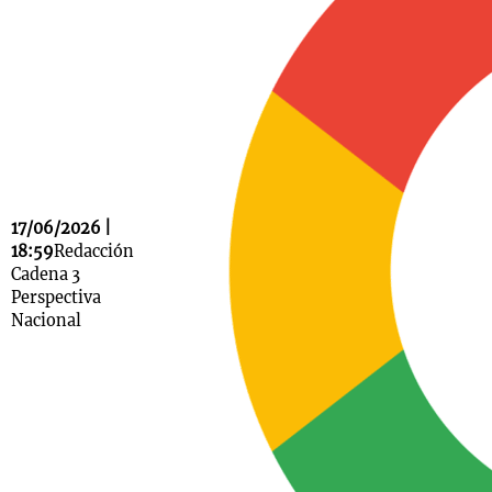
Notas
s
Notas
La Sole en
ial
Mundial 2026
Cadena 3
17/06/2026 |
18:59
Redacción
Cadena 3
Perspectiva
Nacional