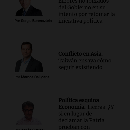
Errores no forzados
del Gobierno en su
intento por retomar la
iniciativa política
Por
Sergio Berensztein
Conflicto en Asia.
Taiwán ensaya cómo
seguir existiendo
Por
Marcos Calligaris
Política esquina
Economía.
Tierras: ¿Y
si en lugar de
declamar la Patria
prueban con