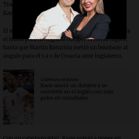
Tras la revisión del VAR por adelantamiento,
Kane volvió a patear y esta vez no falló: 1 a 0.
El equipo comandado por Luka Modric mantenía
el balón pero no lograba romper el fondo inglés,
hasta que Martin Baturina metió un bombazo al
ángulo para el 1 a 1 de Croacia ante Inglaterra.
Cobertura exclusiva
Kane anotó un doblete y se
convirtió en el inglés con más
goles en mundiales
Con un cabezazo letal, Kane volvió a poner en