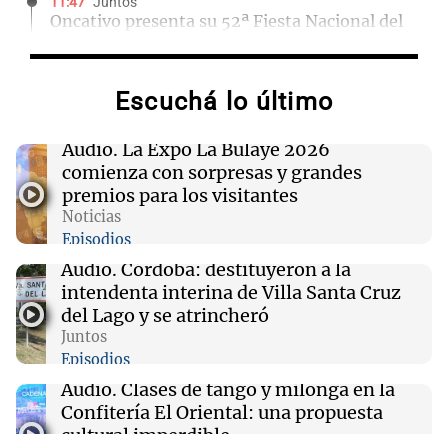
11:47
Juntos
Oncativo presenta su 52ª Fiesta Nacional del
Salame con la novedad de la variedad "ultra
premium"
Escuchá lo último
11:43
Siempre Juntos Rosario
"Tiene que haber una reglamentación": el
Audio.
La Expo La Bulaye 2026
reclamo del Kennel Club por los criaderos de
comienza con sorpresas y grandes
perros
premios para los visitantes
Noticias
Episodios
11:39
Mundo
Un hombre se enfrenta al brote de ébola más
Audio.
Córdoba: destituyeron a la
veloz de la historia sin recibir salario
intendenta interina de Villa Santa Cruz
del Lago y se atrincheró
Juntos
11:38
Sociedad
Episodios
Una joven vivió un aterrador momento en un
micro: denunció que un pasajero se masturbó
Audio.
Clases de tango y milonga en la
frente a ella
Confitería El Oriental: una propuesta
cultural imperdible