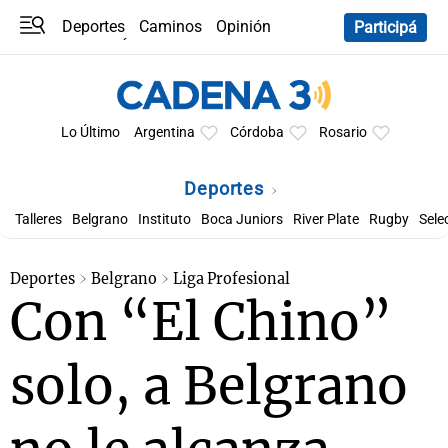
Deportes
Caminos
Opinión
Participá
Programas
Últimas coberturas
Últimas 24 h
En YouTube
Clima
Horóscopo
Lo Último
Argentina
Córdoba
Rosario
Deportes
Talleres
Belgrano
Instituto
Boca Juniors
River Plate
Rugby
Sele
Deportes
Belgrano
Liga Profesional
Con “El Chino”
solo, a Belgrano