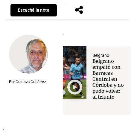
Escuchá la nota
Notas
.
s
Notas
La Sole en
ial
Mundial 2026
Cadena 3
Belgrano
Belgrano
empató con
Barracas
Central en
Por
Gustavo Gutiérrez
Córdoba y no
pudo volver
al triunfo
.