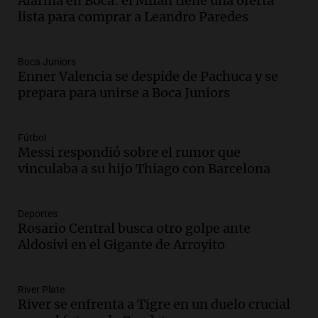
Alarma en Boca: el Milan tiene una oferta
Audio.
Oncativo presenta su 52ª Fiesta
lista para comprar a Leandro Paredes
Nacional del Salame con la novedad de la
variedad “ultra premium”
Juntos
Boca Juniors
Episodios
Enner Valencia se despide de Pachuca y se
Audio.
El reclamo del sector industrial
prepara para unirse a Boca Juniors
tras las críticas de Caputo: "Somos seres
humanos que trabajamos"
Noticias Rosario
Fútbol
Messi respondió sobre el rumor que
Episodios
vinculaba a su hijo Thiago con Barcelona
Audio.
Suspenden clases en Bariloche y
alrededores por nevadas y malas
condiciones de circulación
Deportes
Panorama Federal
Rosario Central busca otro golpe ante
Episodios
Aldosivi en el Gigante de Arroyito
Audio.
Uspallata enfrenta un temporal
de nieve que deja varados a 1500
camiones por más de 24 días
River Plate
River se enfrenta a Tigre en un duelo crucial
Noticias