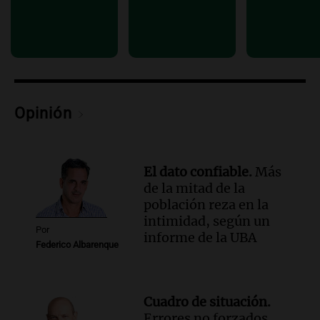
Panorama Federal
Episodios
Audio.
El Polo Obrero marcha en
Córdoba pidiendo trabajo genuino y
mejoras en programas sociales
Panorama Federal
Opinión
Episodios
Audio.
La marcha de gremios y
organizaciones sociales por San
Cayetano avanza hacia el Monumento
El dato confiable.
Más
Noticias Rosario
de la mitad de la
Episodios
población reza en la
intimidad, según un
Por
informe de la UBA
Federico Albarenque
Cuadro de situación.
Errores no forzados