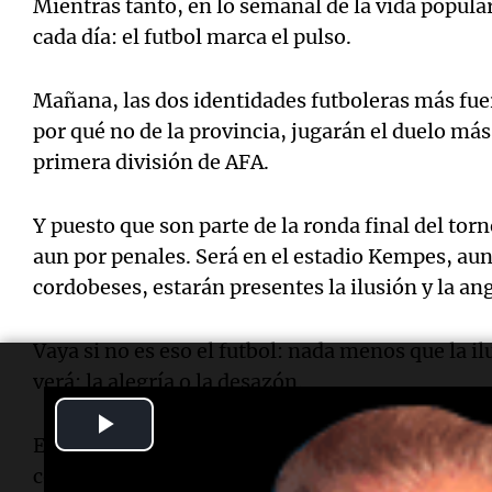
Mientras tanto, en lo semanal de la vida popular,
cada día: el futbol marca el pulso.
Mañana, las dos identidades futboleras más fuer
por qué no de la provincia, jugarán el duelo más
primera división de AFA.
Y puesto que son parte de la ronda final del tor
aun por penales. Será en el estadio Kempes, au
cordobeses, estarán presentes la ilusión y la ang
Vaya si no es eso el futbol: nada menos que la il
verá: la alegría o la desazón.
Play
Entretanto, celebremos ser parte del mismo lug
Video
compartida todos los días, antes del minuto cer