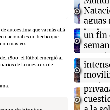
Mundi
Audio.
Cierre del aer
Nataci
por el avance d
Mendo
hacia el sur de
aguas 
prepar
03:00
Deportes
frente 
s de autoestima que va más allá
Icardi en la mi
Audio.
un fin
ivo nacional es un hecho que
Vallecano: bus
Moren
con la China S
Galleg
seman
meno masivo.
Turno Noch
enfren
y prot
Episodios
03:00
Espectáculos
Audio.
el 1800, el fútbol emergió al
El Rayo Valleca
intens
ley de 
Icardi y la Chi
narios de la nueva era de
el Sen
Madrid
movili
Panorama F
propi
Episodios
Audio.
contra
rama.
privad
Mendo
kirch
cuest
prepar
Panorama F
a la s
Episodios