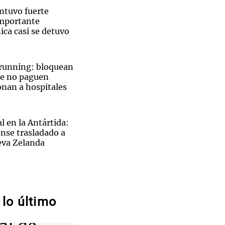
ntuvo fuerte
importante
ica casi se detuvo
Notas
 running: bloquean
tas
Notas
ue no paguen
Venezuela de
onan a hospitales
 Groenlandia
Comprometidos
Madur
l en la Antártida:
nse trasladado a
eva Zelanda
Sin traje
ulces más
prene,
e las Rías Baixas
lo último
e en el