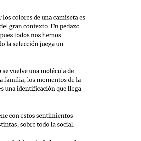
en San
Gonzá
de fert
Panorama F
Audio.
r los colores de una camiseta es
avanz
la ost
Episodios
 del gran contexto. Un pedazo
teatro
testim
de mil
, pues todos nos hemos
la bie
o la selección juega un
clave 
Amamos Arg
Episodios
Audio.
la tem
accide
Marott
Rock R
Villa 
b se vuelve una molécula de
 la familia, los momentos de la
cordob
bandas
Panorama F
Audio.
es una identificación que llega
Episodios
Recole
todos 
Blanca
“Enfre
jueves
psicól
viene con estos sentimientos
Audio.
Boca, 
Panorama F
intas, sobre todo la social.
expert
Episodios
Docen
donde 
ludopa