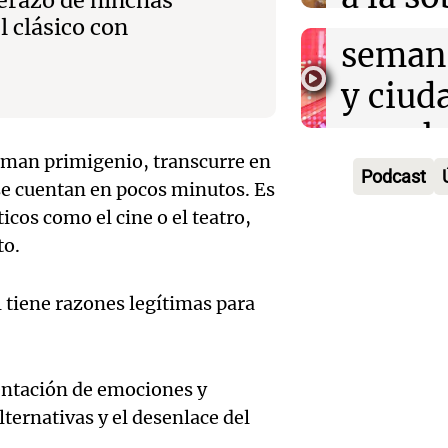
erazo de hinchas
un fin
l clásico con
digital
seman
Audio.
Argent
y ciud
"Mono
Panorama F
Audio.
march
Episodios
Kapan
human primigenio, transcurre en
Conde
contra
Podcast
adelan
e cuentan en pocos minutos. Es
tres a
de tier
icos como el cine o el teatro,
show 
prisió
to.
Panorama F
Audio.
Rosari
Episodios
suspen
l tiene razones legítimas para
Medic
Viva la Radi
hombr
Episodios
reprod
simula
Audio.
entre 
entación de emociones y
de rec
lternativas y el desenlace del
contra
por p