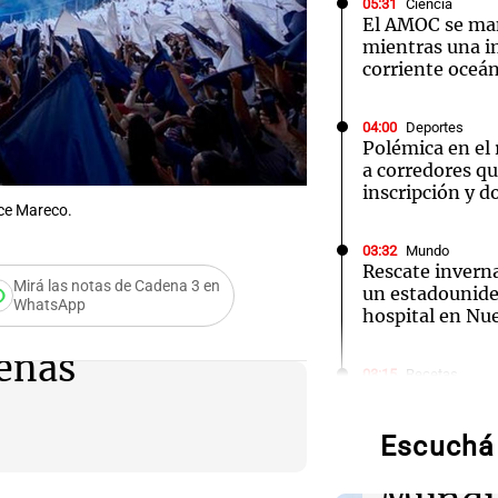
05:31
Ciencia
El AMOC se ma
mientras una 
corriente oceán
04:00
Deportes
Polémica en el
Notas
Notas
No
a corredores q
inscripción y d
e en Cadena 3
El huracán de Arequito
Cadena 3 en
ice Mareco.
03:32
Mundo
Rescate inverna
Mirá las notas de Cadena 3 en
un estadounide
WhatsApp
hospital en Nu
Audio.
eñas
03:15
Recetas
Descubre los d
de neo
emblemáticos d
en Galicia
Escuchá 
compit
03:02
Mundo