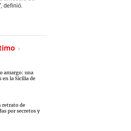
, definió.
ltimo
jo amargo: una
en la Sicilia de
 retrato de
as por secretos y