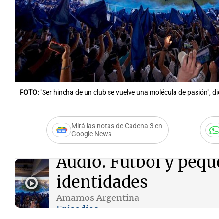
Notas
Notas
Editorial
Mundial 2026
La Sol
FOTO:
"Ser hincha de un club se vuelve una molécula de pasión", d
Mirá las notas de Cadena 3 en
Google News
Audio.
Fútbol y pequ
identidades
Amamos Argentina
Episodios