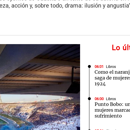
eza, acción y, sobre todo, drama: ilusión y angustia”
Lo ú
06:01
Libros
Como el naran
saga de mujeres 
1924
06:00
Libros
Punto Bobo: un
mujeres marcad
sufrimiento