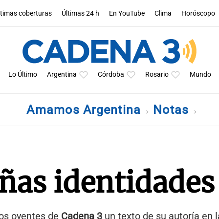
ltimas coberturas
Últimas 24 h
En YouTube
Clima
Horóscopo
Lo Último
Argentina
Córdoba
Rosario
Mundo
Amamos Argentina
Notas
ñas identidades
los oyentes de
Cadena 3
un texto de su autoría en l