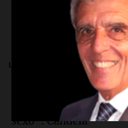
Temas
Amamos Argentina
Clásico cordobés
Belgrano
Ta
Lo más visto
Sociedad
"La droga era mía y
ni siquiera tuvimos
sexo": Candela