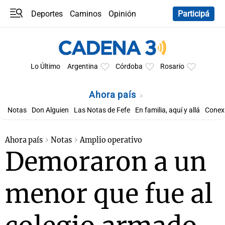
Deportes
Caminos
Opinión
Participá
Programas
Últimas coberturas
Últimas 24 h
En YouTube
Clima
Horóscopo
Lo Último
Argentina
Córdoba
Rosario
Ahora país
Notas
Don Alguien
Las Notas de Fefe
En familia, aquí y allá
Conexi
Ahora país
Notas
Amplio operativo
Demoraron a un
menor que fue al