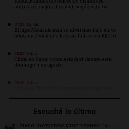
Reducir alimentos dulces no disminuye
antojos ni mejora la salud, según estudio
01:29
Mundo
El lago Mead alcanza su nivel más bajo en 90
años, evidenciando la crisis hídrica en EE.UU.
00:32
Clima
Clima en Salta: cómo estará el tiempo este
domingo 9 de agosto
00:26
Clima
Clima en Tucumán: cómo estará el tiempo
este domingo 9 de agosto
Escuchá lo último
00:21
Clima
Clima en Mendoza: cómo estará el tiempo
este domingo 9 de agosto
Audio.
Tormentas y filtraciones: "El