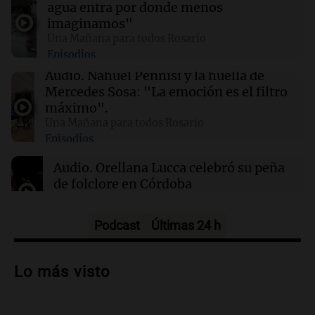
agua entra por donde menos
imaginamos"
00:16
Clima
Una Mañana para todos Rosario
Clima en Santa Fe: cómo estará el tiempo este
Episodios
domingo 9 de agosto
Audio.
Nahuel Pennisi y la huella de
Mercedes Sosa: "La emoción es el filtro
00:10
Clima
máximo".
Clima en Rosario: cómo estará el tiempo este
Una Mañana para todos Rosario
domingo 9 de agosto
Episodios
Audio.
Orellana Lucca celebró su peña
de folclore en Córdoba
Tarde y Media
Episodios
Podcast
Últimas 24 h
Audio.
Trágico accidente en Mendoza:
un muerto y varios heridos tras caída de
Lo más visto
vehículos desde un puente
Panorama Federal
Episodios