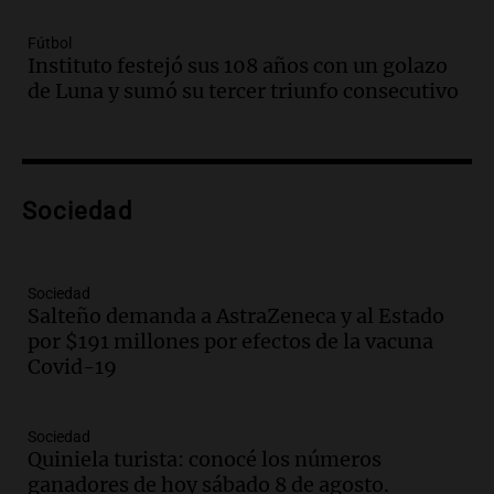
Episodios
Fútbol
Audio.
Borges, abogada de Pourrain:
Instituto festejó sus 108 años con un golazo
"Tres hombres se lo llevaron para
de Luna y sumó su tercer triunfo consecutivo
hacerle preguntas y nunca regresó"
Una mañana para todos
Episodios
Audio.
Voluntarios limpiaron 9.000
Sociedad
metros del río Suquía y retiraron hasta
800 kilos de basura por jornada
Una mañana para todos
Episodios
Sociedad
Salteño demanda a AstraZeneca y al Estado
Audio.
La historia de la servilleta que
por $191 millones por efectos de la vacuna
firmó Jorge Messi para el primer
Covid-19
contrato de Leo con Barcelona
Una mañana para todos
Episodios
Sociedad
Quiniela turista: conocé los números
Audio.
Joan Gaspart: "Sin Jorge, no sé si
ganadores de hoy sábado 8 de agosto.
Messi hubiera llegado adonde llegó"