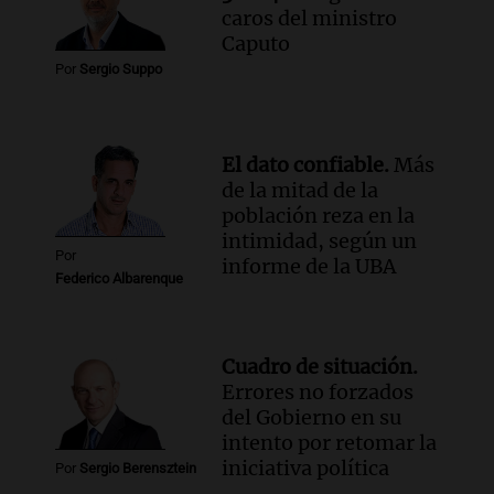
caros del ministro
Audio.
Chile planteó mejorar la
Caputo
conectividad fronteriza, aérea y digital
Por
Sergio Suppo
con Jujuy
Panorama Federal
Episodios
El dato confiable.
Más
de la mitad de la
población reza en la
intimidad, según un
Por
informe de la UBA
Federico Albarenque
Cuadro de situación.
Errores no forzados
del Gobierno en su
intento por retomar la
iniciativa política
Por
Sergio Berensztein