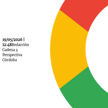
Notas
s
Notas
La Sole en
ial
Mundial 2026
Cadena 3
19/05/2026 |
12:48
Redacción
Cadena 3
Perspectiva
Córdoba