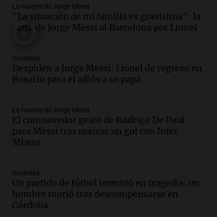
La muerte de Jorge Messi
Audio.
Tragedia en Mendoza: un muerto
"La situación de mi familia es gravísima": la
y cinco heridos tras caer dos autos desde
carta de Jorge Messi al Barcelona por Lionel
un puente
Una mañana para todos
Episodios
Sociedad
Audio.
Messi llegará esta noche a
Despiden a Jorge Messi: Lionel de regreso en
Rosario para acompañar a su familia
Rosario para el adiós a su papá
tras la muerte de su papá
Una mañana para todos
La muerte de Jorge Messi
Episodios
El conmovedor gesto de Rodrigo De Paul
Audio.
Ley de Propiedad Privada: el revés
para Messi tras marcar un gol con Inter
en el Congreso expuso una debilidad
Miami
comunicacional del Gobierno
Una mañana para todos
Episodios
Sociedad
Un partido de fútbol terminó en tragedia: un
Audio.
Casabindo se prepara para una
hombre murió tras descompensarse en
celebración única: 30.000 turistas y el
Córdoba
tradicional Toreo de la Vincha
Una mañana para todos