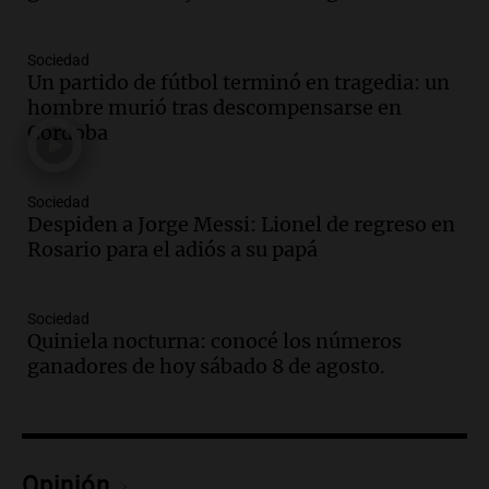
Una mañana para todos
Episodios
Sociedad
Un partido de fútbol terminó en tragedia: un
Audio.
El orgullo y el sueño argentino de
hombre murió tras descompensarse en
Jorge Messi en una entrevista con Rony
Córdoba
Vargas en 2007
Una mañana para todos
Episodios
Sociedad
Audio.
El abuelo de Agostina Vega, tras
Despiden a Jorge Messi: Lionel de regreso en
las nuevas detenciones: "En esa casa
Rosario para el adiós a su papá
todos tenían algo que ver"
Una mañana para todos
Sociedad
Episodios
Quiniela nocturna: conocé los números
Audio.
Una nutricionista derribó el mito
ganadores de hoy sábado 8 de agosto.
del desayuno ideal: qué alimentos
conviene priorizar
Una mañana para todos
Episodios
Opinión