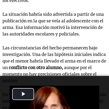
los efectivos.
La situación habría sido advertida a partir de una
publicación en la que se veía al adolescente con el
arma. Esa información motivó la intervención de
las autoridades escolares y policiales.
Las circunstancias del hecho permanecen bajo
investigación. Una de las hipótesis iniciales indica
que el menor habría llevado el arma en el marco de
un
conflicto con otro alumno,
aunque por el
momento no hay precisiones oficiales sobre el
motivo.
Play
En la puerta del colegio hubo momentos de tensión
entre familiares y estudiantes. Una madre señaló
Video
en
Cadena 3
que decidió retirar a su hijo "por