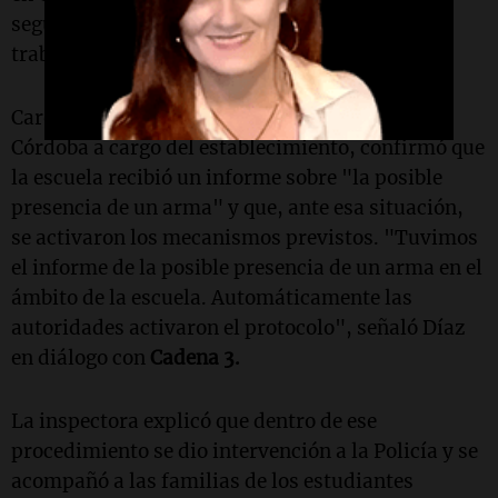
seguridad", mientras la Policía continuaba
trabajando en el lugar.
Carolina Díaz, inspectora de la Provincia de
Córdoba a cargo del establecimiento, confirmó que
la escuela recibió un informe sobre "la posible
presencia de un arma" y que, ante esa situación,
se activaron los mecanismos previstos. "
Tuvimos
el informe de la posible presencia de un arma en el
ámbito de la escuela. Automáticamente las
autoridades activaron el protocolo", señaló Díaz
en diálogo con
Cadena 3.
La inspectora explicó que dentro de ese
procedimiento se dio intervención a la Policía y se
acompañó a las familias de los estudiantes