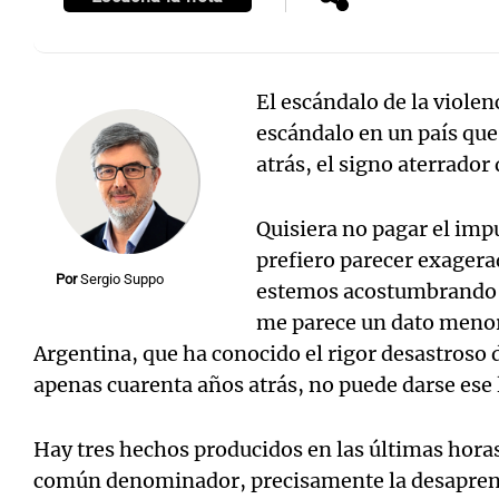
El escándalo de la violen
escándalo en un país que
Notas
Notas
atrás, el signo aterrador
Editorial
Mundial 2026
La Sol
Quisiera no pagar el imp
prefiero parecer exagera
Por
Sergio Suppo
estemos acostumbrando q
me parece un dato menor.
Argentina, que ha conocido el rigor desastroso d
apenas cuarenta años atrás, no puede darse ese 
Hay tres hechos producidos en las últimas hora
común denominador, precisamente la desaprensi