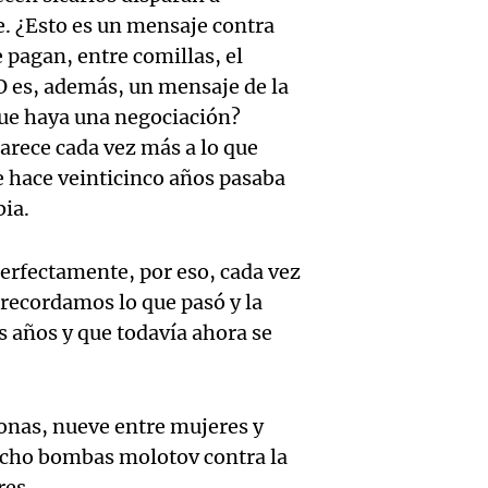
Óscar
del ce
Robert
. ¿Esto es un mensaje contra
e pagan, entre comillas, el
Gonzál
rosari
en Tu
O es, además, un mensaje de la
Audio.
testig
gastr
Panorama F
que haya una negociación?
Episodios
Embaj
declar
arece cada vez más a lo que
es
e hace veinticinco años pasaba
china 
sobre
funda
ia.
Argent
veloci
Noticias Ro
Audio.
Episodios
 perfectamente, por eso, cada vez
critica
las alt
Region
 recordamos lo que pasó y la
por a
cumbr
s años y que todavía ahora se
Sur se
a ejec
Panorama F
Audio.
con n
Episodios
por tr
sonas, nueve entre mujeres y
Catedr
para d
telefó
 ocho bombas molotov contra la
a 1.60
en La 
res.