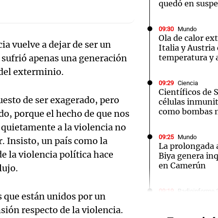
quedó en susp
09:30
Mundo
Ola de calor ex
cia vuelve a dejar de ser un
Italia y Austria
 sufrió apenas una generación
temperatura y a
Notas
Notas
No
 del exterminio.
09:29
Ciencia
e en Cadena 3
El huracán de Arequito
Cadena 3 en
Científicos de
uesto de ser exagerado, pero
células inmuni
como bombas m
do, porque el hecho de que nos
uietamente a la violencia no
09:25
Mundo
 Insisto, un país como la
La prolongada 
e la violencia política hace
Biya genera inq
en Camerún
lujo.
Audio.
Bonda
09:19
Radioinforme 
s que están unidos por un
Schmuck sobre 
ón respecto de la violencia.
del centro rosa
destac