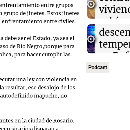
afront
 enfrentamiento entre grupos
torme
vivien
 grupo de jinetes. Estos jinetes
Panorama F
fuerte
vehícu
Episodios
n enfrentamiento entre civiles.
Audio.
descen
los ba
a debe ser el Estado, ya sea el
semáfo
tempe
Nogal
 caso de Río Negro,porque para
Audio.
univer
en Raf
Panorama F
blica, para hacer cumplir las
Episodios
la
conmo
para e
Podcast
invest
histor
jueves
cutar una ley con violencia en
Audio.
por in
 resultar, ese desalojo de los
Duende
Panorama F
, autodefinido mapuche, no
Episodios
Schmu
asalto 
hija vi
la
vivien
La Mesa de 
Episodios
antes en la ciudad de Rosario.
Audio.
recupe
empre
cen sicarios disparan a