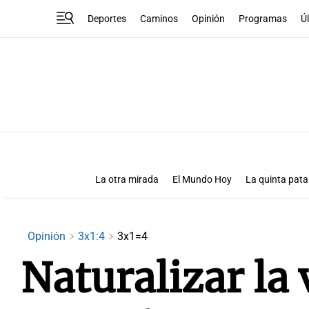
Deportes
Caminos
Opinión
Programas
Ú
La otra mirada
El Mundo Hoy
La quinta pata
Más que números
Las Clave
Opinión
3x1:4
3x1=4
Naturalizar la 