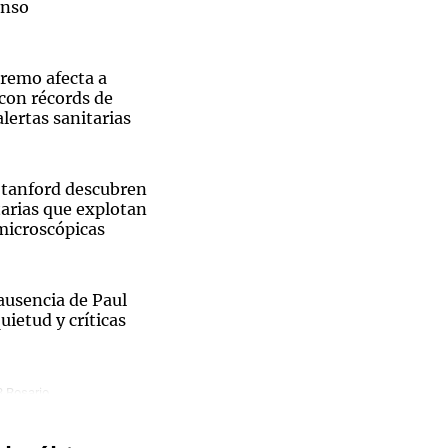
enso
tremo afecta a
 con récords de
Notas
lertas sanitarias
tas
Notas
Venezuela de
 Groenlandia
Comprometidos
Madur
 Stanford descubren
tarias que explotan
icroscópicas
ausencia de Paul
uietud y críticas
Raúl
rtusen
3 Rosario
la recuperación
rino: "La
a la