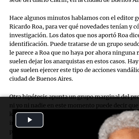
Hace algunos minutos hablamos con el editor ge
Ricardo Roa, para ver qué novedades tenían y 
investigación. Los datos que nos aportó Roa dic
identificación. Puede tratarse de un grupo seud
le parece a Roa que no haya por ahora ninguna 
suelen dejar los anarquistas en estos casos. Ha
que suelen ejercer este tipo de acciones vandáli
ciudad de Buenos Aires.
Otra hipótesis apunta un grupo marginal del pro
ni yo ni nadie en este momento puede decir que e
kirchnerismo, el que ha atentado contra el grup
Play
irresponsabilidad de nuestra parte. Lo que está 
por lo que se ve en las imágenes, es que se trate
Video