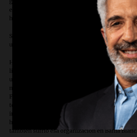
genéricamente “mano de obra desocupada” o los
en estos casos actúan de otra manera y no tan a
hicieron los atacantes.
Sin embargo eran ocho personas que llevaban 
uno y que se movieron con cierta tranquilidad.
Hay otro dato inquietante respecto de este caso,
libertad de expresión. Tengamos bien claro que 
un diario atenta contra la libertad de expresión
necesariamente. Posteriormente de conocido el 
Fernández escribió ayer en las redes que se tra
todos vimos que se trató de un atentado. El pre
inconscientemente, reduciendo la gravedad del
hablando del discurso del odio,parangonando e
también sufrió esa organización en Bahía Blanc