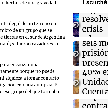
gastronomía e
Escuchá 
ran hechos de una gravedad
urgenc
Audio.
09:14
Mundo
resolve
Trump defiende
de Bar
estadounidense
nte ilegal de un terreno en
crisis
sobre escasez 
embro de un grupo que se
conde
educat
 tierras en el sur de Argentina
Audio.
seis m
09:11
Tenis
 mató; si fueron cazadores, o
Mariano Navone
Tierra
Arthur Fils en l
propo
prisió
Masters de Ca
Fuego
aumen
presen
Audio.
 para encauzar una
Panorama F
09:09
Sociedad
40% en
certif
lanamente porque no puede
El Gobierno de
Episodios
a bala
que casi el 96%
ni siquiera a tomar contacto
Unidad
médico
asistió a las au
Rafael
tigación con una autopsia. El
Cuent
Panorama F
de ese grupo del que formaba
Audio.
dispar
Episodios
Munici
Antici
contra