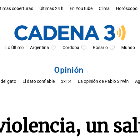
ltimas coberturas
Últimas 24 h
En YouTube
Clima
Horóscopo
Lo Último
Argentina
Córdoba
Rosario
Mundo
Opinión
 del gato
El dato confiable
3x1:4
La opinión de Pablo Sirvén
Ag
s de Zucho
Notas
La opinión de Rodolfo Barili
Política esquina 
violencia, un sal