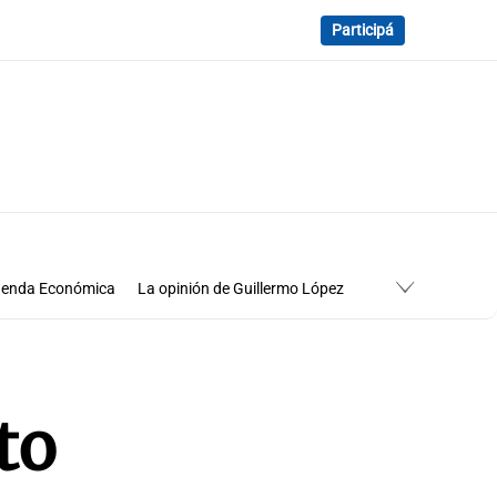
Participá
enda Económica
La opinión de Guillermo López
Economía
Cuadro de situación
to