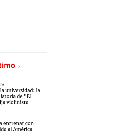
ltimo
afé
la universidad: la
storia de "El
ja violinista
a entrenar con
lida al América