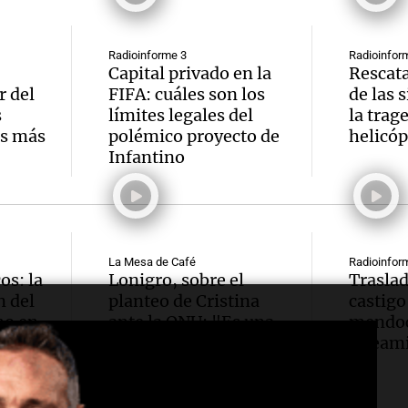
Radioinforme 3
Radioinfor
Capital privado en la
Rescata
r del
FIFA: cuáles son los
de las 
s
límites legales del
la trag
as más
polémico proyecto de
helicóp
Infantino
La Mesa de Café
Radioinfor
os: la
Lonigro, sobre el
Traslad
n del
planteo de Cristina
castigo
no en
ante la ONU: "Es una
mendoci
aventura con
streami
posibilidades nulas"