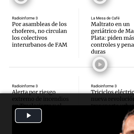
Radioinforme 3
La Mesa de Café
Por asambleas de los
Maltrato en un
choferes, no circulan
geriátrico de Ma
los colectivos
Plata: piden má
interurbanos de FAM
controles y pen
duras
Radioinforme 3
Radioinforme 3
Alerta por riesgo
Triciclos eléctric
extremo de incendios
nueva revolució
en Traslasierra y el
transporte urba
noroeste de Córdoba
San Francisco
Play
Video