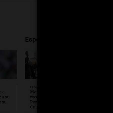
Espectáculos
Espectáculos
e a
Marta Minujín recibirá el
 a su
reconocimiento como
e su
Personalidad Emérita de la
Cultura de la Nación