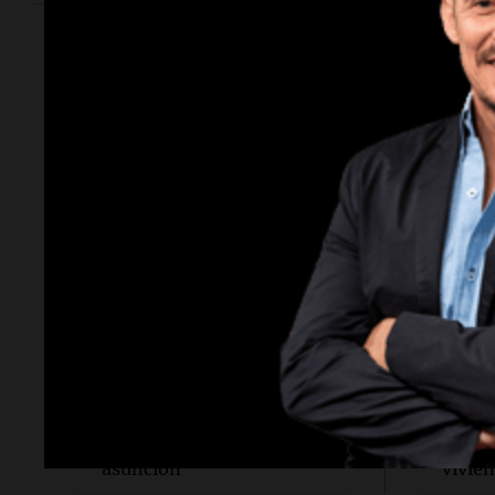
Política y Economía
Soci
Política y Economía
Una mañ
"El tigre y el león": el efusivo
A sus
encuentro entre Milei y De la
contra
Espriella antes de su
traspl
asunción
vivie