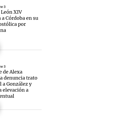
me 3
 León XIV
á a Córdoba en su
ostólica por
ina
me 3
e de Alexa
a denuncia trato
l a González y
 elevación a
entual