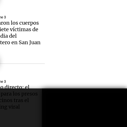
me 3
ron los cuerpos
siete víctimas de
edia del
tero en San Juan
me 3
o directo: el
 para los presos
nos tras el
ng viral