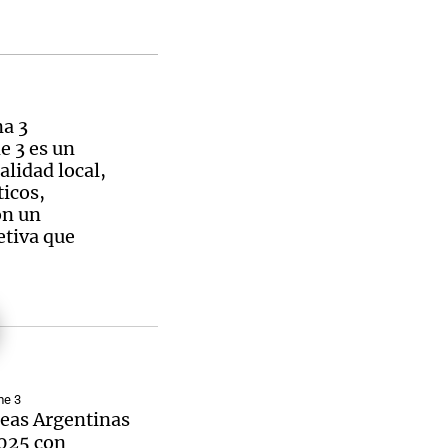
na 3
e 3 es un
alidad local,
ticos,
on un
etiva que
me 3
eas Argentinas
025 con