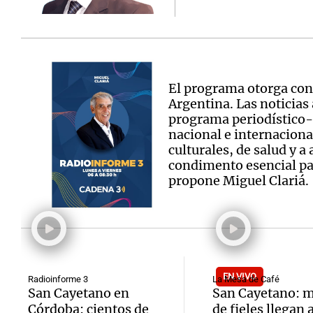
El programa otorga con
Argentina. Las noticias
programa periodístico-po
nacional e internaciona
culturales, de salud y a
condimento esencial para
propone Miguel Clariá.
EN VIVO
Radioinforme 3
La Mesa de Café
San Cayetano en
San Cayetano: m
Córdoba: cientos de
de fieles llegan 