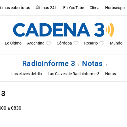
ltimas coberturas
Últimas 24 h
En YouTube
Clima
Horóscopo
Lo Último
Argentina
Córdoba
Rosario
Mundo
Radioinforme 3
Notas
Las claves del día
Las Claves de Radioinforme 3
Notas
 3
0600 a 0830