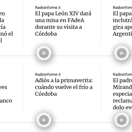
Radioinforme 3
Radioinfor
en
El papa León XIV dará
El papa
la
una misa en FAdeA
incluir
cía
durante su visita a
gira ap
nó el
Córdoba
Argent
l
Radioinforme 3
Radioinfor
Adiós a la primaverita:
El padr
ves
cuándo vuelve el frío a
Mirand
Córdoba
especia
Banco
reclama
dolo ev