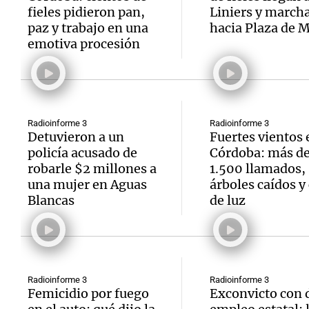
fieles pidieron pan,
Liniers y march
paz y trabajo en una
hacia Plaza de 
emotiva procesión
Notas
Notas
Editorial
Mundial 2026
La Sol
Radioinforme 3
Radioinforme 3
Detuvieron a un
Fuertes vientos 
policía acusado de
Córdoba: más d
robarle $2 millones a
1.500 llamados,
una mujer en Aguas
árboles caídos y
Blancas
de luz
Radioinforme 3
Radioinforme 3
Femicidio por fuego
Exconvicto con 