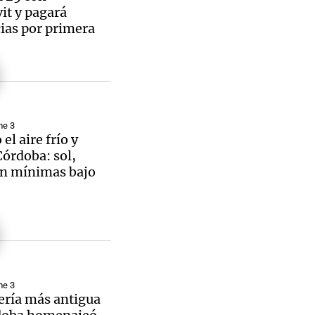
it y pagará
ias por primera
Notas
tas
Notas
Venezuela de
 Groenlandia
Comprometidos
Madur
me 3
el aire frío y
Córdoba: sol,
on mínimas bajo
me 3
ería más antigua