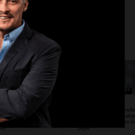
edad
Deportes
ana para todos
Una mañana para todos
 25 años, Mateo lucha
Messi llegará esta noch
 el tiempo: necesita un
Rosario para acompañar
ante para poder seguir
familia tras la muerte d
ndo
papá