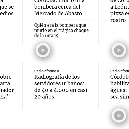
la
Córdoba: murió una
de Cór
ue se
bombera cerca del
a León 
medios
Mercado de Abasto
pizza e
rostro
Quién era la bombera que
murió en el trágico choque
de la ruta 19
Radioinforme 3
Radioinfor
sobre
Radiografía de los
Córdob
arta
servidores urbanos:
habilit
rnador
de 40 a 4.000 en casi
ágiles:
icia”
20 años
sea sim