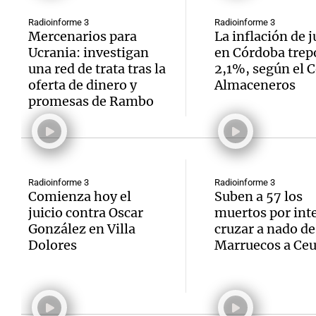
Radioinforme 3
Radioinforme 3
Mercenarios para
La inflación de j
Ucrania: investigan
en Córdoba trepó
una red de trata tras la
2,1%, según el 
oferta de dinero y
Almaceneros
promesas de Rambo
Radioinforme 3
Radioinforme 3
Comienza hoy el
Suben a 57 los
juicio contra Oscar
muertos por int
González en Villa
cruzar a nado d
Dolores
Marruecos a Ceu