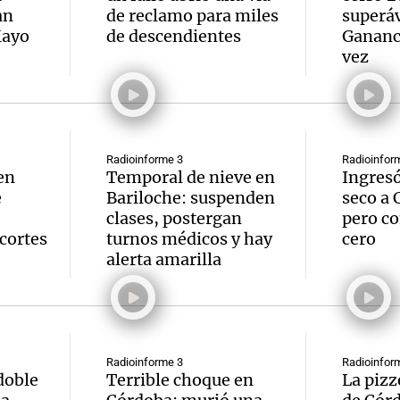
an
de reclamo para miles
superáv
Mayo
de descendientes
Gananc
vez
Notas
Notas
No
e en Cadena 3
El huracán de Arequito
Cadena 3 en
Radioinforme 3
Radioinfor
en
Temporal de nieve en
Ingresó 
e
Bariloche: suspenden
seco a 
clases, postergan
pero c
 cortes
turnos médicos y hay
cero
alerta amarilla
Radioinforme 3
Radioinfor
doble
Terrible choque en
La pizz