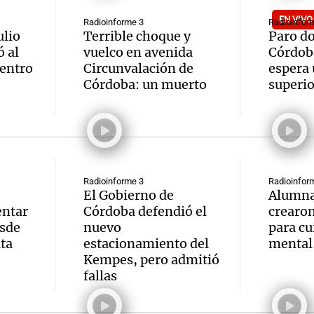
EN VIVO
Radioinforme 3
Radioinfor
ulio
Terrible choque y
Paro d
 al
vuelco en avenida
Córdob
Centro
Circunvalación de
espera
Córdoba: un muerto
superio
Radioinforme 3
Radioinfor
El Gobierno de
Alumna
entar
Córdoba defendió el
crearon
esde
nuevo
para cu
ta
estacionamiento del
mental 
Kempes, pero admitió
fallas