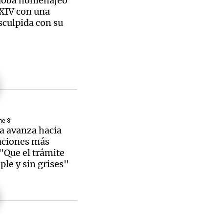
doba homenajeó
XIV con una
sculpida con su
me 3
a avanza hacia
aciones más
 "Que el trámite
ple y sin grises"