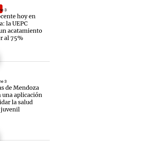
me 3
ocente hoy en
a: la UEPC
 un acatamiento
r al 75%
me 3
s de Mendoza
 una aplicación
idar la salud
juvenil