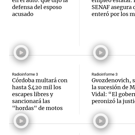
en el auto: qué dijo la
empleo estatal: 
defensa del esposo
SENAF asegura q
acusado
enteró por los 
Radioinforme 3
Radioinforme 3
Córdoba multará con
Gvozdenovich, 
hasta $420 mil los
la sucesión de M
escapes libres y
Vidal: “El gobe
sancionará las
peronizó la just
"hordas" de motos