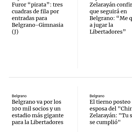
Furor “pirata”: tres
Zelarayán conf
cuadras de fila por
que seguirá en
entradas para
Belgrano: “Me 
Belgrano-Gimnasia
a jugar la
(J)
Libertadores”
Belgrano
Belgrano
Belgrano va por los
El tierno posteo 
100 mil socios y un
esposa del "Chi
estadio más gigante
Zelarayán: "Tu 
para la Libertadores
se cumplió"