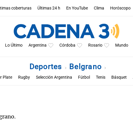
ltimas coberturas
Últimas 24 h
En YouTube
Clima
Horóscopo
Lo Último
Argentina
Córdoba
Rosario
Mundo
Deportes
Belgrano
r Plate
Rugby
Selección Argentina
Fútbol
Tenis
Básquet
a
Rueda la pelota
Racing de Córdoba
Superclásico cordobés
M
grano.