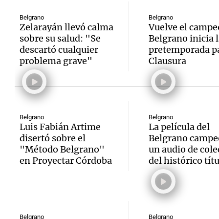
Belgrano
Belgrano
Zelarayán llevó calma
Vuelve el campe
sobre su salud: "Se
Belgrano inicia l
descartó cualquier
pretemporada pa
problema grave"
Clausura
Belgrano
Belgrano
Luis Fabián Artime
La película del
disertó sobre el
Belgrano campe
"Método Belgrano"
un audio de cole
en Proyectar Córdoba
del histórico tít
Belgrano
Belgrano