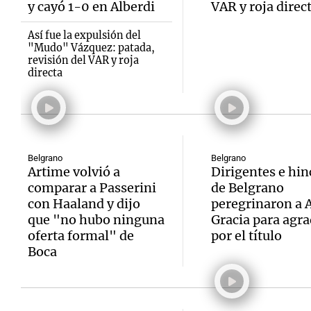
y cayó 1-0 en Alberdi
VAR y roja direc
Así fue la expulsión del
"Mudo" Vázquez: patada,
revisión del VAR y roja
directa
Notas
Notas
Editorial
Mundial 2026
La Sol
Belgrano
Belgrano
Artime volvió a
Dirigentes e hi
comparar a Passerini
de Belgrano
con Haaland y dijo
peregrinaron a A
que "no hubo ninguna
Gracia para agr
oferta formal" de
por el título
Boca