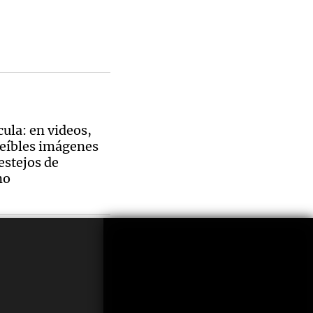
cula: en videos,
reíbles imágenes
festejos de
no