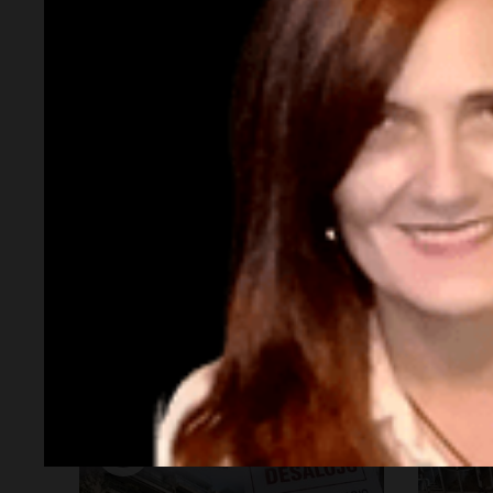
Política y Economía
Soci
Opinión
La Argen
¿Cuánto cuesta vincular para
Gabrie
Vinculación? $2.000 millones
35,5% 
país f
Por
Guillermo López
ayuda