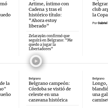
irmó
Artime, íntimo con
Belgran
Cadena 3 tras el
club ar
quedo
histórico título:
la Copa
“Ahora estoy
Por
Gabriel
liberado”
Zelarayán confirmó que
seguirá en Belgrano: “Me
quedo a jugar la
Libertadores”
Belgrano
Belgrano
de la
Belgrano campeón:
Longo,
no"
Córdoba se vistió de
blandió
sueño
celeste en una
una gal
caravana histórica
camiset