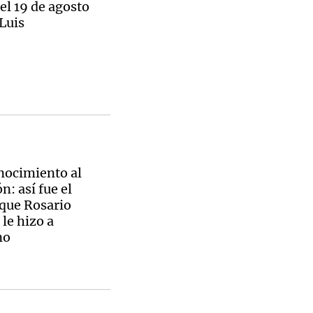
el 19 de agosto
Luis
Notas
tas
Notas
Venezuela de
 Groenlandia
Comprometidos
Madur
nocimiento al
: así fue el
 que Rosario
 le hizo a
no