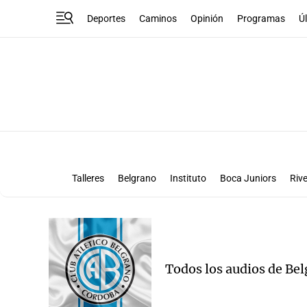
Deportes
Caminos
Opinión
Programas
Ú
Talleres
Belgrano
Instituto
Boca Juniors
Rive
Liga Superclásico
Te vi en la canch
Todos los audios de Bel