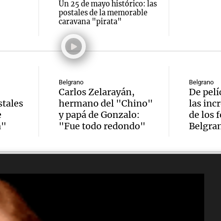
Un 25 de mayo histórico: las
postales de la memorable
caravana "pirata"
Belgrano
Belgrano
Carlos Zelarayán,
De pelí
stales
hermano del "Chino"
las inc
e
y papá de Gonzalo:
de los 
a"
"Fue todo redondo"
Belgra