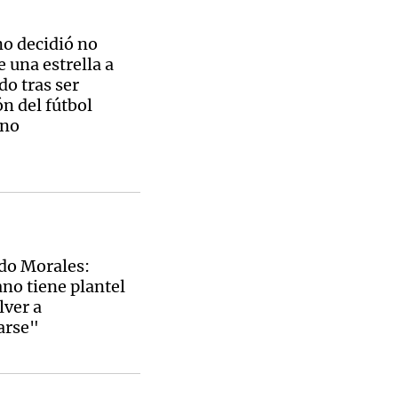
o decidió no
 una estrella a
do tras ser
n del fútbol
ino
do Morales:
no tiene plantel
lver a
arse"