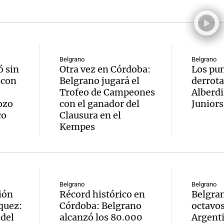
Belgrano
Belgrano
 sin
Otra vez en Córdoba:
Los pun
 con
Belgrano jugará el
derrota
Trofeo de Campeones
Alberdi
ozo
con el ganador del
Juniors
co
Clausura en el
Kempes
Belgrano
Belgrano
ión
Récord histórico en
Belgran
quez:
Córdoba: Belgrano
octavos
 del
alcanzó los 80.000
Argenti