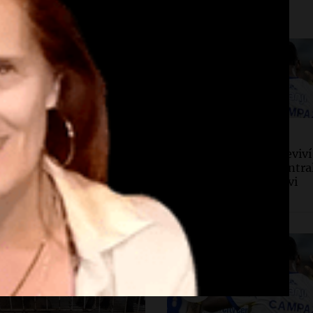
edad
Deportes
tina, hoy
Deportes Rosario
la Irrazábal: “Un
¡Gritalo, Canalla! Reviví
de la población del
goles de Rosario Central
ue a templos a buscar
victoria ante Aldosivi
 el último año”
Por
Emmanuel Greco