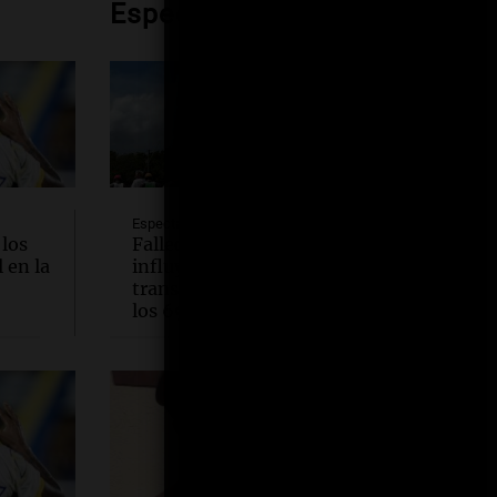
Espectáculos
Espectáculos
 los
Falleció William Orbit, el
 en la
influyente productor que
transformó la música pop a
los 69 años