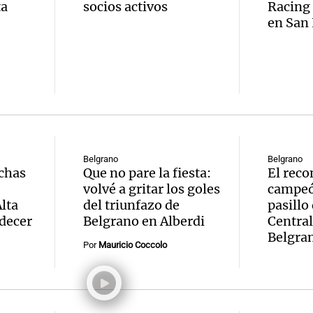
ta
socios activos
Racing 
en San 
Notas
Notas
No
e en Cadena 3
El huracán de Arequito
Cadena 3 en
Belgrano
Belgrano
nchas
Que no pare la fiesta:
El reco
volvé a gritar los goles
campeón
lta
del triunfazo de
pasillo
adecer
Belgrano en Alberdi
Central
Belgra
Por
Mauricio Coccolo