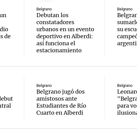
Belgrano
Belgrano
 un
Debutan los
Belgran
constatadores
sumarle
dio
urbanos en un evento
su escu
s de
deportivo en Alberdi:
campeó
así funciona el
argent
estacionamiento
Belgrano
Belgrano
Belgrano jugó dos
Leonar
debut
amistosos ante
"Belgra
tral
Estudiantes de Río
para vo
Cuarto en Alberdi
ilusion