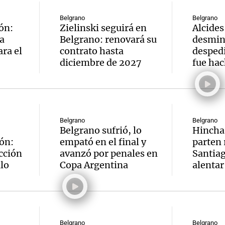
Belgrano
Belgrano
ón:
Zielinski seguirá en
Alcides
a
Belgrano: renovará su
desmin
ra el
contrato hasta
desped
diciembre de 2027
fue ha
Belgrano
Belgrano
Belgrano sufrió, lo
Hincha
ón:
empató en el final y
parten
cción
avanzó por penales en
Santiag
ulo
Copa Argentina
alentar
Belgrano
Belgrano