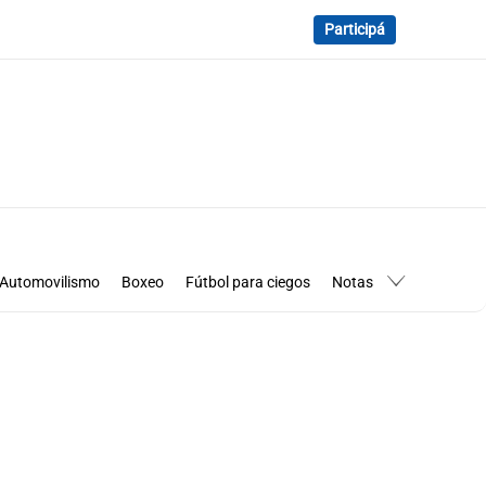
Participá
Automovilismo
Boxeo
Fútbol para ciegos
Notas
essimanía
Los Pumas en Córdoba