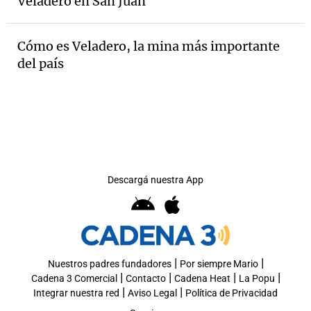
Veladero en San Juan
Cómo es Veladero, la mina más importante
Notas
del país
s
Notas
La Sole en
ial
Mundial 2026
Cadena 3
Descargá nuestra App
|
|
Nuestros padres fundadores
Por siempre Mario
|
|
|
|
Cadena 3 Comercial
Contacto
Cadena Heat
La Popu
|
|
Integrar nuestra red
Aviso Legal
Política de Privacidad