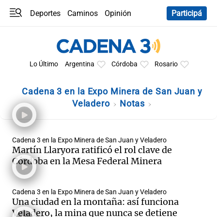
Deportes
Caminos
Opinión
Participá
Programas
Últimas coberturas
Últimas 24 h
En YouTube
Clima
Horóscopo
Lo Último
Argentina
Córdoba
Rosario
Cadena 3 en la Expo Minera de San Juan y
Veladero
Notas
Cadena 3 en la Expo Minera de San Juan y Veladero
Martín Llaryora ratificó el rol clave de
Córdoba en la Mesa Federal Minera
Cadena 3 en la Expo Minera de San Juan y Veladero
Una ciudad en la montaña: así funciona
Veladero, la mina que nunca se detiene