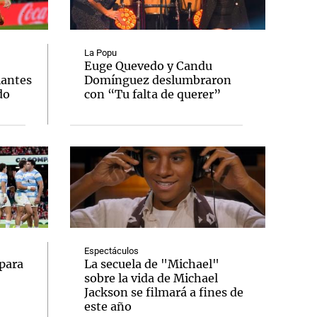
La Popu
Euge Quevedo y Candu
iantes
Domínguez deslumbraron
Notas
do
con “Tu falta de querer”
tas
Notas
Venezuela de
 Groenlandia
Comprometidos
Madur
Espectáculos
para
La secuela de "Michael"
sobre la vida de Michael
Jackson se filmará a fines de
este año