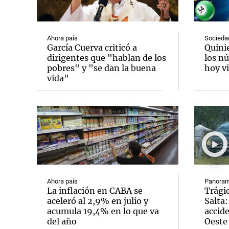
Ahora país
Socieda
García Cuerva criticó a
Quini
dirigentes que "hablan de los
los n
pobres" y "se dan la buena
hoy vi
Notas
Notas
vida"
Editorial
Mundial 2026
La Sol
Ahora país
Panoram
La inflación en CABA se
Trágic
aceleró al 2,9% en julio y
Salta:
acumula 19,4% en lo que va
accid
del año
Oeste