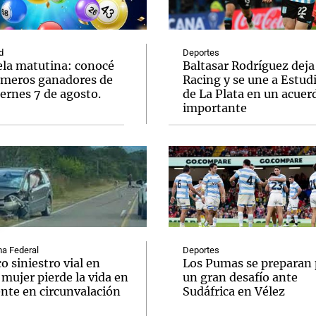
d
Deportes
ela matutina: conocé
Baltasar Rodríguez deja
úmeros ganadores de
Racing y se une a Estud
ernes 7 de agosto.
de La Plata en un acuer
Notas
Notas
No
importante
e en Cadena 3
El huracán de Arequito
Cadena 3 en
a Federal
Deportes
o siniestro vial en
Los Pumas se preparan 
 mujer pierde la vida en
un gran desafío ante
ente en circunvalación
Sudáfrica en Vélez